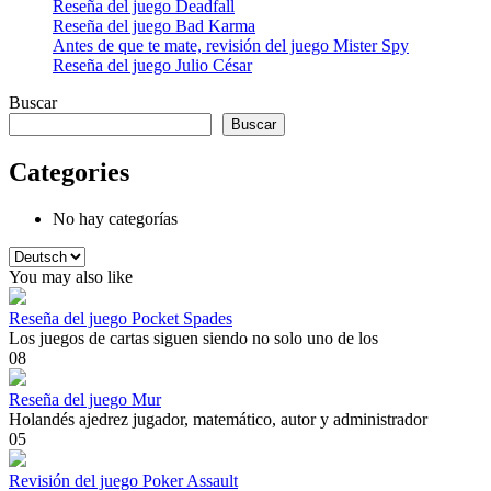
Reseña del juego Deadfall
Reseña del juego Bad Karma
Antes de que te mate, revisión del juego Mister Spy
Reseña del juego Julio César
Buscar
Buscar
Categories
No hay categorías
Elegir
un
You may also like
idioma
Reseña del juego Pocket Spades
Los juegos de cartas siguen siendo no solo uno de los
0
8
Reseña del juego Mur
Holandés ajedrez jugador, matemático, autor y administrador
0
5
Revisión del juego Poker Assault