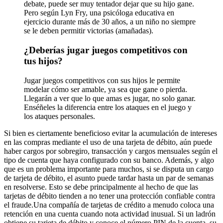
debate, puede ser muy tentador dejar que su hijo gane.
Pero según Lyn Fry, una psicóloga educativa en
ejercicio durante más de 30 años, a un niño no siempre
se le deben permitir victorias (amañadas).
¿Deberías jugar juegos competitivos con
tus hijos?
Jugar juegos competitivos con sus hijos le permite
modelar cómo ser amable, ya sea que gane o pierda.
Llegarán a ver que lo que amas es jugar, no solo ganar.
Enséñeles la diferencia entre los ataques en el juego y
los ataques personales.
Si bien es ciertamente beneficioso evitar la acumulación de intereses
en las compras mediante el uso de una tarjeta de débito, aún puede
haber cargos por sobregiro, transacción y cargos mensuales según el
tipo de cuenta que haya configurado con su banco. Además, y algo
que es un problema importante para muchos, si se disputa un cargo
de tarjeta de débito, el asunto puede tardar hasta un par de semanas
en resolverse. Esto se debe principalmente al hecho de que las
tarjetas de débito tienden a no tener una protección confiable contra
el fraude.Una compañía de tarjetas de crédito a menudo coloca una
retención en una cuenta cuando nota actividad inusual. Si un ladrón
obtiene su tarjeta de débito y conoce el número PIN de la cuenta, su