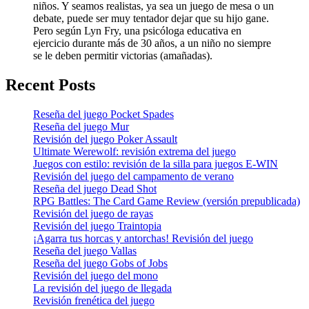
niños. Y seamos realistas, ya sea un juego de mesa o un
debate, puede ser muy tentador dejar que su hijo gane.
Pero según Lyn Fry, una psicóloga educativa en
ejercicio durante más de 30 años, a un niño no siempre
se le deben permitir victorias (amañadas).
Recent Posts
Reseña del juego Pocket Spades
Reseña del juego Mur
Revisión del juego Poker Assault
Ultimate Werewolf: revisión extrema del juego
Juegos con estilo: revisión de la silla para juegos E-WIN
Revisión del juego del campamento de verano
Reseña del juego Dead Shot
RPG Battles: The Card Game Review (versión prepublicada)
Revisión del juego de rayas
Revisión del juego Traintopia
¡Agarra tus horcas y antorchas! Revisión del juego
Reseña del juego Vallas
Reseña del juego Gobs of Jobs
Revisión del juego del mono
La revisión del juego de llegada
Revisión frenética del juego