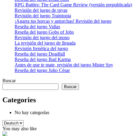
RPG Battles: The Card Game Review (versión prepublicada)
Revisión del juego de rayas
Revisión del juego Traintopia
¡Agarra tus horcas y antorchas! Revisión del juego
Reseña del juego Vallas
Reseña del juego Gobs of Jobs
Revisión del juego del mono
La revisión del juego de llegada
Revisión frenética del juego
Reseña del juego Deadfall
Reseña del juego Bad Karma
Antes de que te mate, revisión del juego Mister Spy
Reseña del juego Julio César
Buscar
Buscar
Categories
No hay categorías
Elegir
un
You may also like
idioma