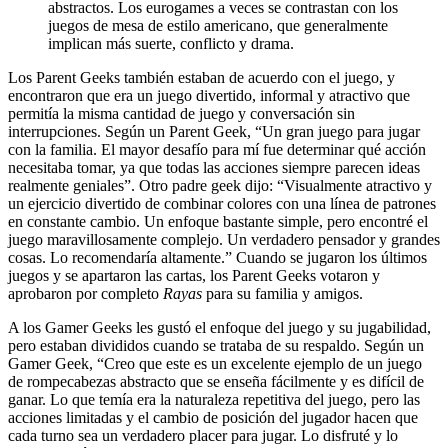
abstractos. Los eurogames a veces se contrastan con los
juegos de mesa de estilo americano, que generalmente
implican más suerte, conflicto y drama.
Los Parent Geeks también estaban de acuerdo con el juego, y
encontraron que era un juego divertido, informal y atractivo que
permitía la misma cantidad de juego y conversación sin
interrupciones. Según un Parent Geek, “Un gran juego para jugar
con la familia. El mayor desafío para mí fue determinar qué acción
necesitaba tomar, ya que todas las acciones siempre parecen ideas
realmente geniales”. Otro padre geek dijo: “Visualmente atractivo y
un ejercicio divertido de combinar colores con una línea de patrones
en constante cambio. Un enfoque bastante simple, pero encontré el
juego maravillosamente complejo. Un verdadero pensador y grandes
cosas. Lo recomendaría altamente.” Cuando se jugaron los últimos
juegos y se apartaron las cartas, los Parent Geeks votaron y
aprobaron por completo
Rayas
para su familia y amigos.
A los Gamer Geeks les gustó el enfoque del juego y su jugabilidad,
pero estaban divididos cuando se trataba de su respaldo. Según un
Gamer Geek, “Creo que este es un excelente ejemplo de un juego
de rompecabezas abstracto que se enseña fácilmente y es difícil de
ganar. Lo que temía era la naturaleza repetitiva del juego, pero las
acciones limitadas y el cambio de posición del jugador hacen que
cada turno sea un verdadero placer para jugar. Lo disfruté y lo