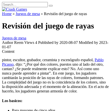
Skip
Search
to
for:
content
Home
»
Juegos de mesa
»
Revisión del juego de rayas
Revisión del juego de rayas
Juegos de mesa
Author
Reem
Views
4
Published by
2020-08-07
Modified by
2023-
01-07
Content
pintor, escultor, grabador, ceramista y escenógrafo español,
Pablo
Picasso
, dijo: “¿Por qué dos colores, puestos uno al lado del otro,
cantan? ¿Se puede realmente explicar esto? No. Así como uno
nunca puede aprender a pintar”. En este juego, los jugadores
cambiarán la posición de las rayas de colores, formando patrones.
La complejidad del juego no es la coincidencia de los colores, sino
la disposición adecuada y el momento de la alineación. En el acto de
hacerlo, los jugadores generan armonía de color.
Los basicos:
Para mayores de cinco años