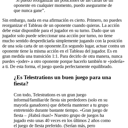
“Si puedo reorganizar las posiciones de las cartas de un
oponente en cualquier momento, puedo asegurarme de
que nunca gane”.
Sin embargo, nada en esa afirmación es cierto. Primero, no puedes
reorganizar el Tableau de un oponente cuando quieras. La acción
debe estar disponible para el jugador en su turno. Dado que un
jugador solo puede seleccionar una acción por turno, no tiene
mucho sentido desperdiciarla simplemente jugando con la posición
de una sola carta de un oponente.En segundo lugar, actuar contra un
oponente tiene la misma acción en el Tableau del jugador. Es en
gran medida una transición 1:1. Para decirlo de otra manera, nunca
puedes «joder» a otro oponente porque hacerlo también te «jodería»
a ti. De esta forma, el juego queda perfectamente equilibrado.
¿Es Telestrations un buen juego para una
fiesta?
Con todo, Telestrations es un gran juego
informal/familiar/de fiesta sin perdedores (solo en su
mayoría ganadores) que debería mantener a tu grupo
entretenido durante bastante tiempo. «Gran juego de
fiesta – ¡Habrá risas!» Nuestro grupo de juegos ha
jugado esto unas 40 veces en los últimos 2 años como
el juego de fiesta preferido. (Serían más, pero