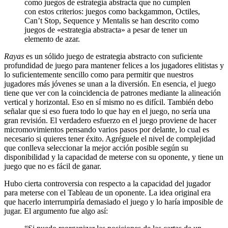
como juegos de estrategia abstracta que no cumplen
con estos criterios: juegos como backgammon, Octiles,
Can’t Stop, Sequence y Mentalis se han descrito como
juegos de «estrategia abstracta» a pesar de tener un
elemento de azar.
Rayas
es un sólido juego de estrategia abstracto con suficiente
profundidad de juego para mantener felices a los jugadores elitistas y
lo suficientemente sencillo como para permitir que nuestros
jugadores más jóvenes se unan a la diversión. En esencia, el juego
tiene que ver con la coincidencia de patrones mediante la alineación
vertical y horizontal. Eso en sí mismo no es difícil. También debo
señalar que si eso fuera todo lo que hay en el juego, no sería una
gran revisión. El verdadero esfuerzo en el juego proviene de hacer
micromovimientos pensando varios pasos por delante, lo cual es
necesario si quieres tener éxito. Agréguele el nivel de complejidad
que conlleva seleccionar la mejor acción posible según su
disponibilidad y la capacidad de meterse con su oponente, y tiene un
juego que no es fácil de ganar.
Hubo cierta controversia con respecto a la capacidad del jugador
para meterse con el Tableau de un oponente. La idea original era
que hacerlo interrumpiría demasiado el juego y lo haría imposible de
jugar. El argumento fue algo así: