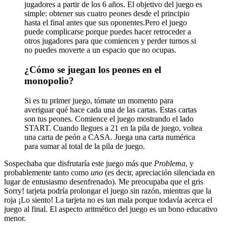
jugadores a partir de los 6 años. El objetivo del juego es
simple: obtener sus cuatro peones desde el principio
hasta el final antes que sus oponentes.Pero el juego
puede complicarse porque puedes hacer retroceder a
otros jugadores para que comiencen y perder turnos si
no puedes moverte a un espacio que no ocupas.
¿Cómo se juegan los peones en el
monopolio?
Si es tu primer juego, tómate un momento para
averiguar qué hace cada una de las cartas. Estas cartas
son tus peones. Comience el juego mostrando el lado
START. Cuando llegues a 21 en la pila de juego, voltea
una carta de peón a CASA. Juega una carta numérica
para sumar al total de la pila de juego.
Sospechaba que disfrutaría este juego más que
Problema
, y
probablemente tanto como
uno
(es decir, apreciación silenciada en
lugar de entusiasmo desenfrenado). Me preocupaba que el gris
Sorry! tarjeta podría prolongar el juego sin razón, mientras que la
roja ¡Lo siento! La tarjeta no es tan mala porque todavía acerca el
juego al final. El aspecto aritmético del juego es un bono educativo
menor.