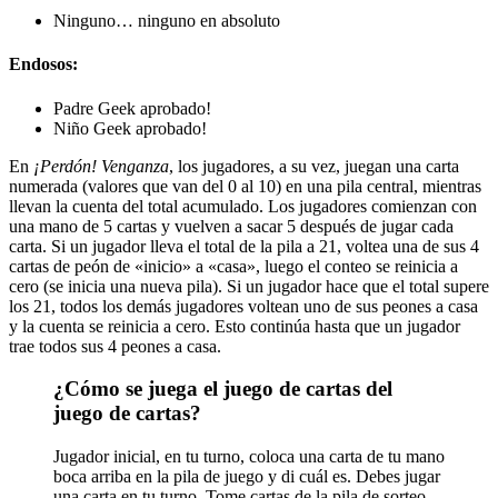
Ninguno… ninguno en absoluto
Endosos:
Padre Geek aprobado!
Niño Geek aprobado!
En
¡Perdón! Venganza
, los jugadores, a su vez, juegan una carta
numerada (valores que van del 0 al 10) en una pila central, mientras
llevan la cuenta del total acumulado. Los jugadores comienzan con
una mano de 5 cartas y vuelven a sacar 5 después de jugar cada
carta. Si un jugador lleva el total de la pila a 21, voltea una de sus 4
cartas de peón de «inicio» a «casa», luego el conteo se reinicia a
cero (se inicia una nueva pila). Si un jugador hace que el total supere
los 21, todos los demás jugadores voltean uno de sus peones a casa
y la cuenta se reinicia a cero. Esto continúa hasta que un jugador
trae todos sus 4 peones a casa.
¿Cómo se juega el juego de cartas del
juego de cartas?
Jugador inicial, en tu turno, coloca una carta de tu mano
boca arriba en la pila de juego y di cuál es. Debes jugar
una carta en tu turno. Tome cartas de la pila de sorteo