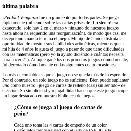
última palabra
¡Perdón! Venganza
fue un gran éxito por todas partes. Se juega
rápidamente (mi temor sobre las cartas grises de ¡Lo siento! era
exagerado; solo hay 2 en el mazo y ninguno de nuestros juegos
hasta ahora ha requerido una reorganización), de modo que casi me
decepciono cuando termina el juego. Mi hijo de 5 años disfruta la
oportunidad de mostrar sus habilidades aritméticas, mientras que a
mi hija de 4 años le gusta el juego a pesar de que tiene dificultades
con las matemáticas (pero yo la ayudo diciéndole cuántos necesita
para hacer 21). Aunque gané los dos primeros juegos cómodamente,
fui derrotado cómodamente en las siguientes cuatro ocasiones.
Lo más encomiable es que el juego no se queda más de lo esperado.
Por el contrario, un solo juego no es suficiente. Bien puede suplantar
uno
como nuestro «juego de cartas de relleno (casi) sin sentido» de
elección. Su simplicidad y rejugabilidad hacen que este juego ocupe
un lugar destacado en nuestra biblioteca de juegos.
¿Cómo se juega al juego de cartas de
peón?
Cada uno toma las 4 cartas de empeño de un color.
Colóquelos frente a usted con el lado de INICIO a la