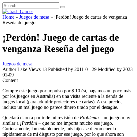
Skip
Search
to
for:
content
Home
»
Juegos de mesa
»
¡Perdón! Juego de cartas de venganza
Reseña del juego
¡Perdón! Juego de cartas de
venganza Reseña del juego
Juegos de mesa
Author
Lake
Views
13
Published by
2011-01-29
Modified by
2023-
01-09
Content
Compré este juego por impulso por $ 10 (sí, pagamos un poco más
por los juegos en Australia) en una visita reciente a la tienda de
juegos local (para adquirir protectores de cartas). A ese precio,
incluso un mal juego no parece dinero tirado por el desagüe.
Quedará claro a partir de mi revisión de
Problema
– un juego muy
similar a
¡Perdón!
– que no me importa mucho ese juego.
Curiosamente, lamentablemente, mis hijos se dieron cuenta
rápidamente de mi disgusto por ese juego, por lo que ahora son