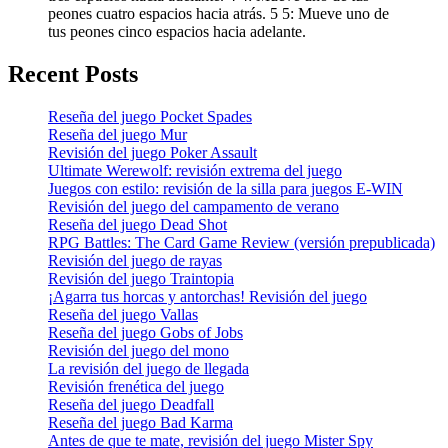
peones cuatro espacios hacia atrás. 5 5: Mueve uno de
tus peones cinco espacios hacia adelante.
Recent Posts
Reseña del juego Pocket Spades
Reseña del juego Mur
Revisión del juego Poker Assault
Ultimate Werewolf: revisión extrema del juego
Juegos con estilo: revisión de la silla para juegos E-WIN
Revisión del juego del campamento de verano
Reseña del juego Dead Shot
RPG Battles: The Card Game Review (versión prepublicada)
Revisión del juego de rayas
Revisión del juego Traintopia
¡Agarra tus horcas y antorchas! Revisión del juego
Reseña del juego Vallas
Reseña del juego Gobs of Jobs
Revisión del juego del mono
La revisión del juego de llegada
Revisión frenética del juego
Reseña del juego Deadfall
Reseña del juego Bad Karma
Antes de que te mate, revisión del juego Mister Spy