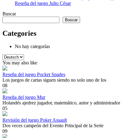
Reseña del juego Julio César
Buscar
Buscar
Categories
No hay categorías
Elegir
un
You may also like
idioma
Reseña del juego Pocket Spades
Los juegos de cartas siguen siendo no solo uno de los
0
8
Reseña del juego Mur
Holandés ajedrez jugador, matemático, autor y administrador
0
5
Revisión del juego Poker Assault
Dos veces campeón del Evento Principal de la Serie
0
9