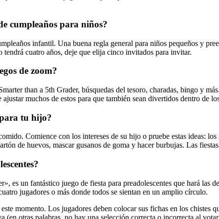
a de cumpleaños para niños?
umpleaños infantil. Una buena regla general para niños pequeños y prees
tendrá cuatro años, deje que elija cinco invitados para invitar.
juegos de zoom?
Smarter than a 5th Grader, búsquedas del tesoro, charadas, bingo y 
de ajustar muchos de estos para que también sean divertidos dentro de los
para tu hijo?
comido. Comience con los intereses de su hijo o pruebe estas ideas: los i
rtón de huevos, mascar gusanos de goma y hacer burbujas. Las fiestas d
lescentes?
, es un fantástico juego de fiesta para preadolescentes que hará las del
cuatro jugadores o más donde todos se sientan en un amplio círculo.
este momento. Los jugadores deben colocar sus fichas en los chistes qu
 (en otras palabras, no hay una selección correcta o incorrecta al vota