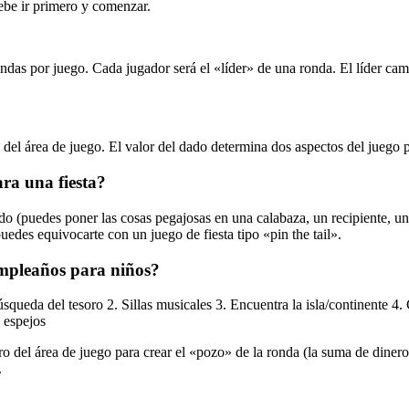
ebe ir primero y comenzar.
das por juego. Cada jugador será el «líder» de una ronda. El líder ca
ro del área de juego. El valor del dado determina dos aspectos del juego p
ra una fiesta?
 (puedes poner las cosas pegajosas en una calabaza, un recipiente, una c
edes equivocarte con un juego de fiesta tipo «pin the tail».
umpleaños para niños?
ueda del tesoro 2. Sillas musicales 3. Encuentra la isla/continente 4. C
 espejos
o del área de juego para crear el «pozo» de la ronda (la suma de dinero
.