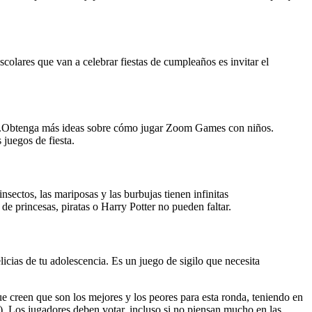
colares que van a celebrar fiestas de cumpleaños es invitar el
más.Obtenga más ideas sobre cómo jugar Zoom Games con niños.
 juegos de fiesta.
nsectos, las mariposas y las burbujas tienen infinitas
e princesas, piratas o Harry Potter no pueden faltar.
icias de tu adolescencia. Es un juego de sigilo que necesita
e creen que son los mejores y los peores para esta ronda, teniendo en
r). Los jugadores deben votar, incluso si no piensan mucho en las