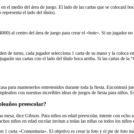
 en el medio del área de juego. El lado de las cartas que se colocará boca
representa el lado del título).
000) al centro del área de juego para crear el «bote». Si un jugador no
en de turno, cada jugador selecciona 1 carta de su mano y la coloca en 
ugarán sus cartas con el lado del título boca arriba. Si las cartas de l
casa para mantenerlos entretenidos durante toda la fiesta. Encontrará jueg
pleaños con nuestras increíbles ideas de juegos de fiesta para niños. Es
pleaños preescolar?
una mesa, dice Gibson. Para niños en edad preescolar, intente con ocho 
hos niños en edad escolar invitan a todas las niñas oa todos los niños 
n 1 carta «Comunitaria». El objetivo es crear la foto y el pie de foto 