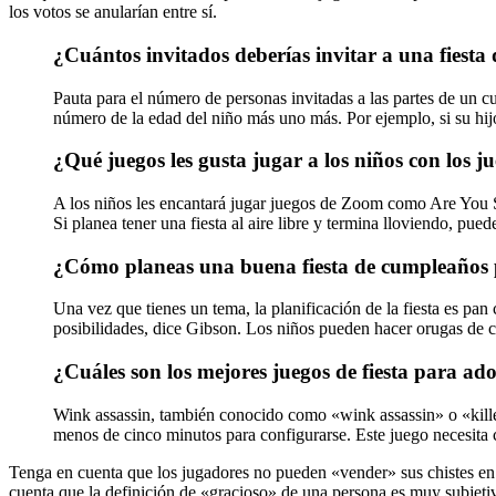
los votos se anularían entre sí.
¿Cuántos invitados deberías invitar a una fiest
Pauta para el número de personas invitadas a las partes de un c
número de la edad del niño más uno más. Por ejemplo, si su hijo 
¿Qué juegos les gusta jugar a los niños con los 
A los niños les encantará jugar juegos de Zoom como Are You 
Si planea tener una fiesta al aire libre y termina lloviendo, pue
¿Cómo planeas una buena fiesta de cumpleaños 
Una vez que tienes un tema, la planificación de la fiesta es pan 
posibilidades, dice Gibson. Los niños pueden hacer orugas de ca
¿Cuáles son los mejores juegos de fiesta para ado
Wink assassin, también conocido como «wink assassin» o «killer»
menos de cinco minutos para configurarse. Este juego necesita 
Tenga en cuenta que los jugadores no pueden «vender» sus chistes en 
cuenta que la definición de «gracioso» de una persona es muy subjetiva