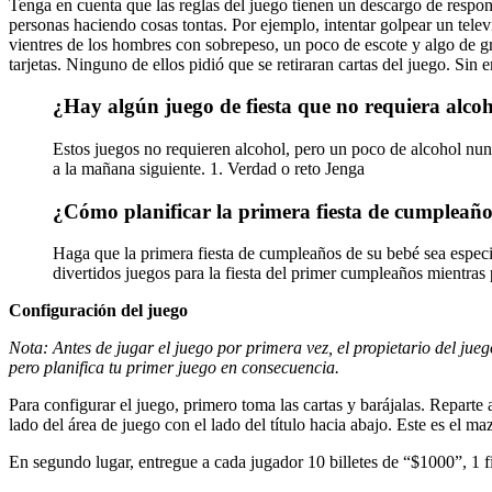
Tenga en cuenta que las reglas del juego tienen un descargo de respon
personas haciendo cosas tontas. Por ejemplo, intentar golpear un telev
vientres de los hombres con sobrepeso, un poco de escote y algo de gr
tarjetas. Ninguno de ellos pidió que se retiraran cartas del juego. Sin
¿Hay algún juego de fiesta que no requiera alco
Estos juegos no requieren alcohol, pero un poco de alcohol nunc
a la mañana siguiente. 1. Verdad o reto Jenga
¿Cómo planificar la primera fiesta de cumpleañ
Haga que la primera fiesta de cumpleaños de su bebé sea especia
divertidos juegos para la fiesta del primer cumpleaños mientra
Configuración del juego
Nota: Antes de jugar el juego por primera vez, el propietario del jueg
pero planifica tu primer juego en consecuencia.
Para configurar el juego, primero toma las cartas y barájalas. Reparte
lado del área de juego con el lado del título hacia abajo. Este es el m
En segundo lugar, entregue a cada jugador 10 billetes de “$1000”, 1 