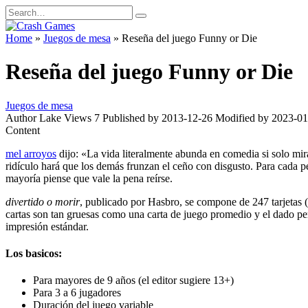
Skip
Search
to
for:
content
Home
»
Juegos de mesa
»
Reseña del juego Funny or Die
Reseña del juego Funny or Die
Juegos de mesa
Author
Lake
Views
7
Published by
2013-12-26
Modified by
2023-01
Content
mel arroyos
dijo: «La vida literalmente abunda en comedia si solo mir
ridículo hará que los demás frunzan el ceño con disgusto. Para cada pe
mayoría piense que vale la pena reírse.
divertido o morir
, publicado por Hasbro, se compone de 247 tarjetas (
cartas son tan gruesas como una carta de juego promedio y el dado per
impresión estándar.
Los basicos:
Para mayores de 9 años (el editor sugiere 13+)
Para 3 a 6 jugadores
Duración del juego variable