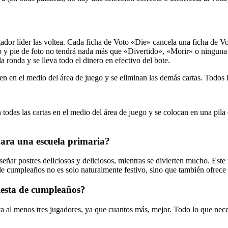
dor líder las voltea. Cada ficha de Voto «Die» cancela una ficha de Vot
o y pie de foto no tendrá nada más que «Divertido», «Morir» o ninguna f
 ronda y se lleva todo el dinero en efectivo del bote.
n en el medio del área de juego y se eliminan las demás cartas. Todos 
todas las cartas en el medio del área de juego y se colocan en una pila
para una escuela primaria?
iseñar postres deliciosos y deliciosos, mientras se divierten mucho. Est
e cumpleaños no es solo naturalmente festivo, sino que también ofrece 
iesta de cumpleaños?
ta al menos tres jugadores, ya que cuantos más, mejor. Todo lo que nec