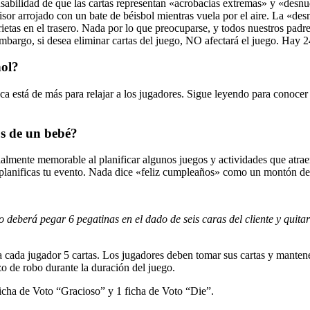
sabilidad de que las cartas representan «acrobacias extremas» y «desnu
isor arrojado con un bate de béisbol mientras vuela por el aire. La «desn
ietas en el trasero. Nada por lo que preocuparse, y todos nuestros pad
 embargo, si desea eliminar cartas del juego, NO afectará el juego. Hay 2
hol?
a está de más para relajar a los jugadores. Sigue leyendo para conocer 
os de un bebé?
lmente memorable al planificar algunos juegos y actividades que atraer
s planificas tu evento. Nada dice «feliz cumpleaños» como un montón de 
o deberá pegar 6 pegatinas en el dado de seis caras del cliente y quita
 a cada jugador 5 cartas. Los jugadores deben tomar sus cartas y mantener
azo de robo durante la duración del juego.
ficha de Voto “Gracioso” y 1 ficha de Voto “Die”.