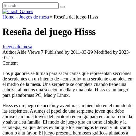
Skip
Search
to
for:
content
Home
»
Juegos de mesa
»
Reseña del juego Hisss
Reseña del juego Hisss
Juegos de mesa
Author
Alde
Views
7
Published by
2011-03-29
Modified by
2023-
01-17
Content
Los jugadores se turnan para sacar cartas que representan secciones
de serpientes en un intento de «construir» una serpiente completa en
el medio de la mesa. Una serpiente se completa cuando tiene una
cabeza, al menos una sección media y una cola. Hisss es un juego
para plataformas PC, Mac y Linux.
Hisss es un juego de acción y aventuras ambientado en el mundo de
las serpientes. Asumes el papel de una serpiente joven que debe
abrirse camino a través del territorio enemigo para encontrar comida
y salvar a su familia. El modo de juego gira en torno al sigilo y la
estrategia, ya que debes evitar que los enemigos te vean y utilizar tu
entorno a tu favor. El juego presenta hermosos gráficos pintados a