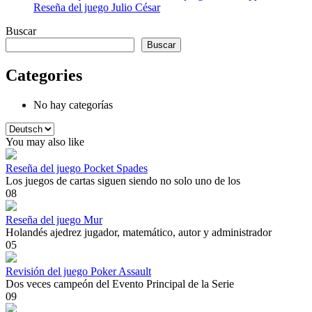
Reseña del juego Julio César
Buscar
Buscar
Categories
No hay categorías
Elegir
un
You may also like
idioma
Reseña del juego Pocket Spades
Los juegos de cartas siguen siendo no solo uno de los
0
8
Reseña del juego Mur
Holandés ajedrez jugador, matemático, autor y administrador
0
5
Revisión del juego Poker Assault
Dos veces campeón del Evento Principal de la Serie
0
9