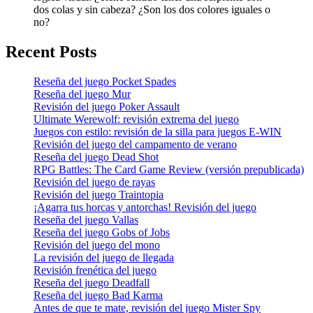
dos colas y sin cabeza? ¿Son los dos colores iguales o
no?
Recent Posts
Reseña del juego Pocket Spades
Reseña del juego Mur
Revisión del juego Poker Assault
Ultimate Werewolf: revisión extrema del juego
Juegos con estilo: revisión de la silla para juegos E-WIN
Revisión del juego del campamento de verano
Reseña del juego Dead Shot
RPG Battles: The Card Game Review (versión prepublicada)
Revisión del juego de rayas
Revisión del juego Traintopia
¡Agarra tus horcas y antorchas! Revisión del juego
Reseña del juego Vallas
Reseña del juego Gobs of Jobs
Revisión del juego del mono
La revisión del juego de llegada
Revisión frenética del juego
Reseña del juego Deadfall
Reseña del juego Bad Karma
Antes de que te mate, revisión del juego Mister Spy