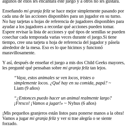
algunos de ellos les encantará este juego y a otros no les gustará.
Enseñando
mi granja feliz
se hace mejor simplemente pasando por
cada una de las acciones disponibles para un jugador en su turno.
No hay tarjetas u hojas de referencia de jugadores disponibles para
ayudar a los jugadores a recordar qué acciones pueden tomar.
Espere revisar la lista de acciones y qué tipos de semillas se pueden
cosechar cada temporada varias veces durante el juego.Si tiene
tiempo, cree una tarjeta u hoja de referencia del jugador y pásela
alrededor de la mesa. Eso es lo que hicimos y funcionó
maravillosamente.
Y así, después de enseñar el juego a mis dos Child Geeks mayores,
les pregunté qué pensaban sobre
mi granja feliz
tan lejos.
“Vaya, estos animales se ven locos, tristes o
simplemente locos. ¿Qué hay en su comida, papá?
~
Liam (9 años)
“¿Entonces puedo hacer un animal realmente largo?
¡Fresco! ¡Vamos a jugar!»
~ Nyhus (6 años)
¡Mis pequeños granjeros están listos para ponerse manos a la obra!
Vamos a jugar
mi granja feliz
y ver si trae alegría o se siente
forzado.