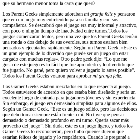
que su hermano menor toma la carta que quería
Los Parent Geeks simplemente adoraban
mi granja feliz
y pensaron
que era un juego muy entretenido para su familia y con sus
compañeros. Se descubrió que el juego era muy informal y atractivo,
con poco o ningún tiempo de inactividad entre turnos.Todos los
juegos comenzaron lentos, pero una vez que los Parent Geeks tenían
una ronda o dos debajo de sus overoles, sus turnos estaban bien
pensados ​​y ejecutados rápidamente. Según un Parent Geek, «Este es
un gran ejemplo de lo divertido que puede ser un juego sin estar
cargado con muchas reglas». Otro padre geek dijo: “Lo que me
gusta de este juego es lo fácil que fue aprenderlo y lo divertido que
fue jugarlo. No gané, pero quiero volver a jugarlo lo antes posible”.
Todos los Parent Geeks votaron para aprobar
mi granja feliz
.
Los Gamer Geeks estaban mezclados en lo que respecta al juego.
Todos estuvieron de acuerdo en que estaba bien diseñado y sería un
excelente juego de entrada para jugadores jóvenes y sin experiencia.
Sin embargo, el juego era demasiado simplista para algunos de ellos.
Según un Gamer Geek, “Este es un juego sólido, pero las decisiones
que debo tomar siempre están frente a mí. No tuve que pensar
demasiado o demasiado profundo en mi turno. Quería sacar más
provecho del juego”. Sin duda, este es un juego ligero, y todos los
Gamer Geeks lo reconocieron, pero hubo quienes dijeron que
estarían felices de jugarlo y lo respaldaron. Cuando le pregunté a