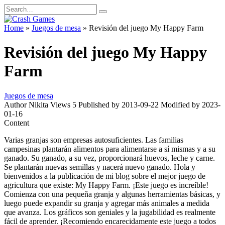
Skip
Search
to
for:
content
Home
»
Juegos de mesa
»
Revisión del juego My Happy Farm
Revisión del juego My Happy
Farm
Juegos de mesa
Author
Nikita
Views
5
Published by
2013-09-22
Modified by
2023-
01-16
Content
Varias granjas son empresas autosuficientes. Las familias
campesinas plantarán alimentos para alimentarse a sí mismas y a su
ganado. Su ganado, a su vez, proporcionará huevos, leche y carne.
Se plantarán nuevas semillas y nacerá nuevo ganado. Hola y
bienvenidos a la publicación de mi blog sobre el mejor juego de
agricultura que existe: My Happy Farm. ¡Este juego es increíble!
Comienza con una pequeña granja y algunas herramientas básicas, y
luego puede expandir su granja y agregar más animales a medida
que avanza. Los gráficos son geniales y la jugabilidad es realmente
fácil de aprender. ¡Recomiendo encarecidamente este juego a todos