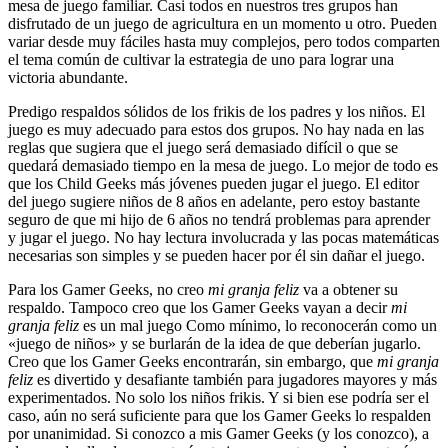
mesa de juego familiar. Casi todos en nuestros tres grupos han
disfrutado de un juego de agricultura en un momento u otro. Pueden
variar desde muy fáciles hasta muy complejos, pero todos comparten
el tema común de cultivar la estrategia de uno para lograr una
victoria abundante.
Predigo respaldos sólidos de los frikis de los padres y los niños. El
juego es muy adecuado para estos dos grupos. No hay nada en las
reglas que sugiera que el juego será demasiado difícil o que se
quedará demasiado tiempo en la mesa de juego. Lo mejor de todo es
que los Child Geeks más jóvenes pueden jugar el juego. El editor
del juego sugiere niños de 8 años en adelante, pero estoy bastante
seguro de que mi hijo de 6 años no tendrá problemas para aprender
y jugar el juego. No hay lectura involucrada y las pocas matemáticas
necesarias son simples y se pueden hacer por él sin dañar el juego.
Para los Gamer Geeks, no creo
mi granja feliz
va a obtener su
respaldo. Tampoco creo que los Gamer Geeks vayan a decir
mi
granja feliz
es un mal juego Como mínimo, lo reconocerán como un
«juego de niños» y se burlarán de la idea de que deberían jugarlo.
Creo que los Gamer Geeks encontrarán, sin embargo, que
mi granja
feliz
es divertido y desafiante también para jugadores mayores y más
experimentados. No solo los niños frikis. Y si bien ese podría ser el
caso, aún no será suficiente para que los Gamer Geeks lo respalden
por unanimidad. Si conozco a mis Gamer Geeks (y los conozco), a