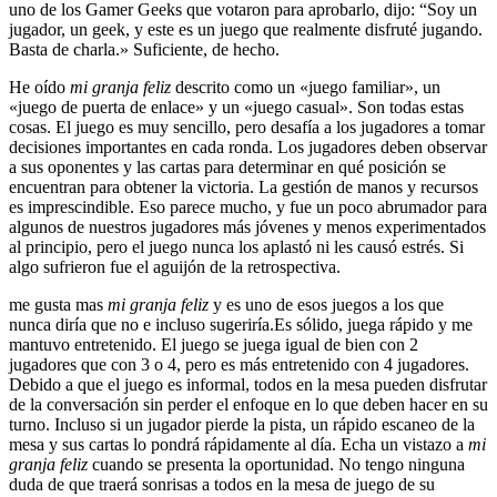
uno de los Gamer Geeks que votaron para aprobarlo, dijo: “Soy un
jugador, un geek, y este es un juego que realmente disfruté jugando.
Basta de charla.» Suficiente, de hecho.
He oído
mi granja feliz
descrito como un «juego familiar», un
«juego de puerta de enlace» y un «juego casual». Son todas estas
cosas. El juego es muy sencillo, pero desafía a los jugadores a tomar
decisiones importantes en cada ronda. Los jugadores deben observar
a sus oponentes y las cartas para determinar en qué posición se
encuentran para obtener la victoria. La gestión de manos y recursos
es imprescindible. Eso parece mucho, y fue un poco abrumador para
algunos de nuestros jugadores más jóvenes y menos experimentados
al principio, pero el juego nunca los aplastó ni les causó estrés. Si
algo sufrieron fue el aguijón de la retrospectiva.
me gusta mas
mi granja feliz
y es uno de esos juegos a los que
nunca diría que no e incluso sugeriría.Es sólido, juega rápido y me
mantuvo entretenido. El juego se juega igual de bien con 2
jugadores que con 3 o 4, pero es más entretenido con 4 jugadores.
Debido a que el juego es informal, todos en la mesa pueden disfrutar
de la conversación sin perder el enfoque en lo que deben hacer en su
turno. Incluso si un jugador pierde la pista, un rápido escaneo de la
mesa y sus cartas lo pondrá rápidamente al día. Echa un vistazo a
mi
granja feliz
cuando se presenta la oportunidad. No tengo ninguna
duda de que traerá sonrisas a todos en la mesa de juego de su