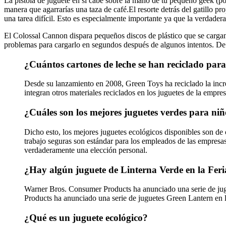
La pistola de juguete en sí cabe sobre la mano de tu pequeño geek (po
manera que agarrarías una taza de café.El resorte detrás del gatillo pro
una tarea difícil. Esto es especialmente importante ya que la verdader
El Colossal Cannon dispara pequeños discos de plástico que se cargan
problemas para cargarlo en segundos después de algunos intentos. De h
¿Cuántos cartones de leche se han reciclado para
Desde su lanzamiento en 2008, Green Toys ha reciclado la increí
integran otros materiales reciclados en los juguetes de la empre
¿Cuáles son los mejores juguetes verdes para niñ
Dicho esto, los mejores juguetes ecológicos disponibles son de 
trabajo seguras son estándar para los empleados de las empresas
verdaderamente una elección personal.
¿Hay algún juguete de Linterna Verde en la Feri
Warner Bros. Consumer Products ha anunciado una serie de jugu
Products ha anunciado una serie de juguetes Green Lantern en l
¿Qué es un juguete ecológico?