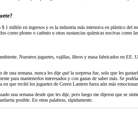
guete?
da $ 1 millón en ingresos y es la industria más intensiva en plástico de
ados ​​como plomo o cadmio u otras sustancias químicas nocivas como las
mbiente. Nuestros juguetes, vajillas, libros y masa fabricados en EE. U
tro de una semana. nunca les dije
qué
la sorpresa fue, solo que les gusta
iciente para mantenerlos interesados ​​y con ganas de saber más. Se podrí
ía en que recibí los juguetes de Green Lantern fuera aún más emocionan
do una semana desde que les dije, pero luego me dijeron que se sinti
anfarria posible. En otras palabras, rápidamente.