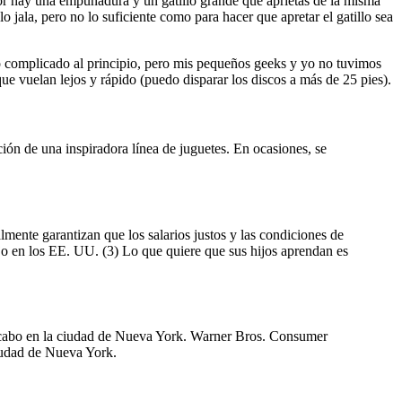
rior hay una empuñadura y un gatillo grande que aprietas de la misma
o jala, pero no lo suficiente como para hacer que apretar el gatillo sea
co complicado al principio, pero mis pequeños geeks y yo no tuvimos
e vuelan lejos y rápido (puedo disparar los discos a más de 25 pies).
ión de una inspiradora línea de juguetes. En ocasiones, se
mente garantizan que los salarios justos y las condiciones de
ajo en los EE. UU. (3) Lo que quiere que sus hijos aprendan es
a cabo en la ciudad de Nueva York. Warner Bros. Consumer
ciudad de Nueva York.