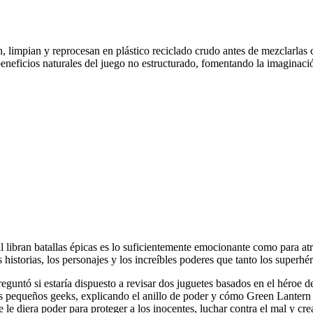
n, limpian y reprocesan en plástico reciclado crudo antes de mezclarlas 
 beneficios naturales del juego no estructurado, fomentando la imaginac
libran batallas épicas es lo suficientemente emocionante como para atr
istorias, los personajes y los increíbles poderes que tanto los superhér
tó si estaría dispuesto a revisar dos juguetes basados ​​en el héroe d
pequeños geeks, explicando el anillo de poder y cómo Green Lantern era
 le diera poder para proteger a los inocentes, luchar contra el mal y c