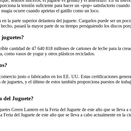
rque, seamos sinceros, el juguete es genial) y el antebrazo. En su inte
porciona la tensión suficiente para hacer un «pop» satisfactorio cuando l
a magia ocurre cuando aprietas el gatillo como un loco.
 en la parte superior delantera del juguete. Cargarlos puede ser un po
echo, pasará la mayor parte de su tiempo persiguiendo los discos porqu
 juguetes?
ble cantidad de 47 640 818 millones de cartones de leche para la creac
sa, como vasos de yogur y otros plásticos reciclados.
os?
comercio justo o fabricados en los EE. UU. Estas certificaciones general
 de juguetes, y el último de estos también proporciona puestos de trab
a del Juguete?
etes Green Lantern en la Feria del Juguete de este año que se lleva 
a Feria del Juguete de este año que se lleva a cabo actualmente en la 