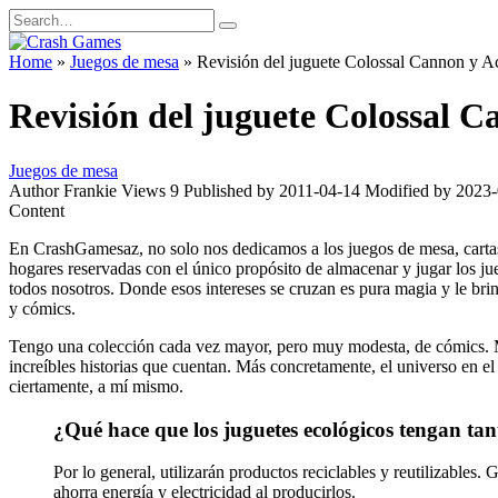
Skip
Search
to
for:
content
Home
»
Juegos de mesa
»
Revisión del juguete Colossal Cannon y A
Revisión del juguete Colossal 
Juegos de mesa
Author
Frankie
Views
9
Published by
2011-04-14
Modified by
2023-
Content
En CrashGamesaz, no solo nos dedicamos a los juegos de mesa, cartas 
hogares reservadas con el único propósito de almacenar y jugar los jue
todos nosotros. Donde esos intereses se cruzan es pura magia y le brin
y cómics.
Tengo una colección cada vez mayor, pero muy modesta, de cómics. Mis
increíbles historias que cuentan. Más concretamente, el universo en el
ciertamente, a mí mismo.
¿Qué hace que los juguetes ecológicos tengan tan
Por lo general, utilizarán productos reciclables y reutilizables
ahorra energía y electricidad al producirlos.