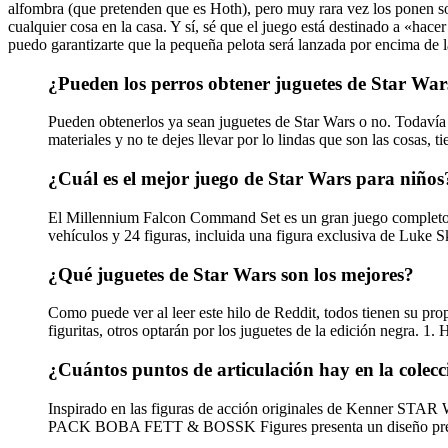
alfombra (que pretenden que es Hoth), pero muy rara vez los ponen s
cualquier cosa en la casa. Y sí, sé que el juego está destinado a «hac
puedo garantizarte que la pequeña pelota será lanzada por encima de l
¿Pueden los perros obtener juguetes de Star War
Pueden obtenerlos ya sean juguetes de Star Wars o no. Todavía p
materiales y no te dejes llevar por lo lindas que son las cosas, 
¿Cuál es el mejor juego de Star Wars para niños
El Millennium Falcon Command Set es un gran juego completo par
vehículos y 24 figuras, incluida una figura exclusiva de Luk
¿Qué juguetes de Star Wars son los mejores?
Como puede ver al leer este hilo de Reddit, todos tienen su pro
figuritas, otros optarán por los juguetes de la edición negra. 
¿Cuántos puntos de articulación hay en la colec
Inspirado en las figuras de acción originales de Ke
PACK BOBA FETT & BOSSK Figures presenta un diseño premi