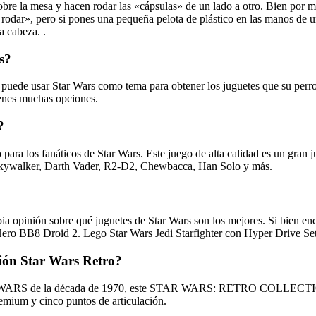
obre la mesa y hacen rodar las «cápsulas» de un lado a otro. Bien por
er rodar», pero si pones una pequeña pelota de plástico en las manos de 
a cabeza. .
s?
uede usar Star Wars como tema para obtener los juguetes que su perro ne
tienes muchas opciones.
?
a los fanáticos de Star Wars. Este juego de alta calidad es un gran ju
e Skywalker, Darth Vader, R2-D2, Chewbacca, Han Solo y más.
pia opinión sobre qué juguetes de Star Wars son los mejores. Si bien en
1. Hero BB8 Droid 2. Lego Star Wars Jedi Starfighter con Hyper Drive Set
ción Star Wars Retro?
nner STAR WARS de la década de 1970, este STAR WARS: RETRO 
um y cinco puntos de articulación.