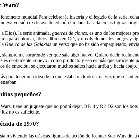
ar Wars?
nómeno mundial.Para celebrar la historia y el legado de la serie, echa 
ueva versión exclusiva de edición limitada basada en las figuras origi
s a Dios). la serie animada,
guerras de clones
, es uno de los mejores pr
ibros para colorear, libros, libros en CD, y no olvidemos los juegos y 
 la
Guerra de las Galaxias
universo que no ha sido empaquetado, enviad
 siempre me sorprende ver que sale algo nuevo. Quiero decir, realmen
rs
es ciertamente «nuevo» como producto y eso es más que suficiente p
tos de emoción, se ejecutaron muchos saltos hacia arriba y hacia abajo
rás para tener una idea de lo que estaba incluido. Una vez que se sintier
 pensaban.
 niños pequeños?
 Wars, tiene un juguete que no podrá dejar. BB-8 y R2-D2 son los bots 
luz no es suficiente.
década de 1970?
stá reviviendo las clásicas figuras de acción de Kenner Star Wars de la