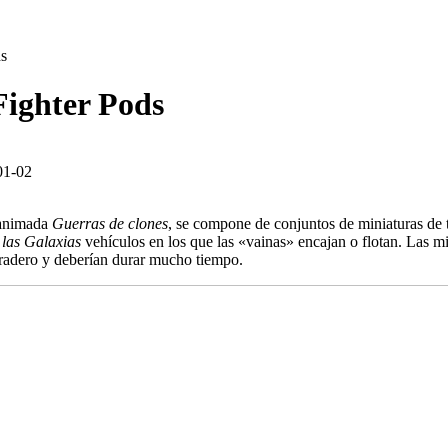
ds
Fighter Pods
01-02
a animada
Guerras de clones
, se compone de conjuntos de miniaturas de 
las Galaxias
vehículos en los que las «vainas» encajan o flotan. Las mi
duradero y deberían durar mucho tiempo.