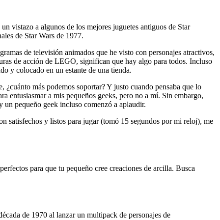
un vistazo a algunos de los mejores juguetes antiguos de Star
nales de Star Wars de 1977.
ogramas de televisión animados que he visto con personajes atractivos,
figuras de acción de LEGO, significan que hay algo para todos. Incluso
o y colocado en un estante de una tienda.
te, ¿cuánto más podemos soportar? Y justo cuando pensaba que lo
ara entusiasmar a mis pequeños geeks, pero no a mí. Sin embargo,
, y un pequeño geek incluso comenzó a aplaudir.
on satisfechos y listos para jugar (tomó 15 segundos por mi reloj), me
perfectos para que tu pequeño cree creaciones de arcilla. Busca
 década de 1970 al lanzar un multipack de personajes de