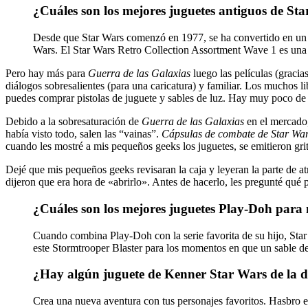
¿Cuáles son los mejores juguetes antiguos de St
Desde que Star Wars comenzó en 1977, se ha convertido en un fe
Wars. El Star Wars Retro Collection Assortment Wave 1 es una n
Pero hay más para
Guerra de las Galaxias
luego las películas (gracia
diálogos sobresalientes (para una caricatura) y familiar. Los muchos l
puedes comprar pistolas de juguete y sables de luz. Hay muy poco de
Debido a la sobresaturación de
Guerra de las Galaxias
en el mercado,
había visto todo, salen las “vainas”.
Cápsulas de combate de Star Wa
cuando les mostré a mis pequeños geeks los juguetes, se emitieron gri
Dejé que mis pequeños geeks revisaran la caja y leyeran la parte de at
dijeron que era hora de «abrirlo». Antes de hacerlo, les pregunté qué
¿Cuáles son los mejores juguetes Play-Doh para
Cuando combina Play-Doh con la serie favorita de su hijo, Star
este Stormtrooper Blaster para los momentos en que un sable de 
¿Hay algún juguete de Kenner Star Wars de la 
Crea una nueva aventura con tus personajes favoritos. Hasbro e