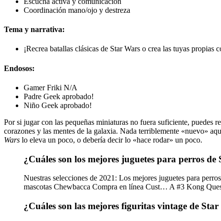
Escucha activa y comunicación
Coordinación mano/ojo y destreza
Tema y narrativa:
¡Recrea batallas clásicas de Star Wars o crea las tuyas propias c
Endosos:
Gamer Friki N/A
Padre Geek aprobado!
Niño Geek aprobado!
Por si jugar con las pequeñas miniaturas no fuera suficiente, puedes r
corazones y las mentes de la galaxia. Nada terriblemente «nuevo» aqu
Wars
lo eleva un poco, o debería decir lo «hace rodar» un poco.
¿Cuáles son los mejores juguetes para perros de
Nuestras selecciones de 2021: Los mejores juguetes para perro
mascotas Chewbacca Compra en línea Cust… A #3 Kong Quest
¿Cuáles son las mejores figuritas vintage de St