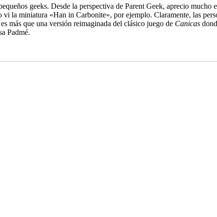
 pequeños geeks. Desde la perspectiva de Parent Geek, aprecio mucho el
do vi la miniatura «Han in Carbonite», por ejemplo. Claramente, las pe
o es más que una versión reimaginada del clásico juego de
Canicas
donde
esa Padmé.