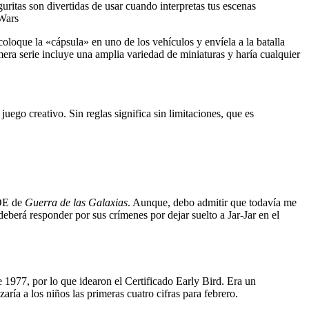
uritas son divertidas de usar cuando interpretas tus escenas
 Wars
oloque la «cápsula» en uno de los vehículos y envíela a la batalla
mera serie incluye una amplia variedad de miniaturas y haría cualquier
uego creativo. Sin reglas significa sin limitaciones, que es
NDE de
Guerra de las Galaxias
. Aunque, debo admitir que todavía me
berá responder por sus crímenes por dejar suelto a Jar-Jar en el
e 1977, por lo que idearon el Certificado Early Bird. Era un
aría a los niños las primeras cuatro cifras para febrero.