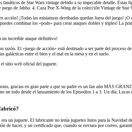
 fanáticos de Star Wars vintage debido a su impecable detalle. Estas fig
este juego de Jabba. 4. Caza Poe X-Wing de la colección Vintage de Star
n acción! ¡Todas las miniaturas derribadas quedan fuera del juego! ¡O c
o puedes combinar los «pods» para crear ataques dobles y triples! La pri
 un increíble ataque definitivo!
 razón. El «juego de acción» está destinado a ser parte del proceso de j
s galácticas entre el bien y el mal en la mesa y en el suelo.
 el sitio web oficial del juguete.
axias
, gracias en gran parte a que su padre es un fan aún MÁS GRA
o un todo desde el lanzamiento de los Episodios 1 a 3. Un día, Lucas de
fabricó?
era un juguete. El fabricante no tenía juguetes listos para la Navidad d
ión de hacer, y un certificado que, cuando se enviara por correo, garantiz