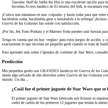
Tatooine Skiff de Jabba the Hut es una excelente opción para los
favoritas.Si eres fanático de El retorno del Jedi, te encantará 
¡Coloca una miniatura en una «cápsula» y hazla rodar para que entre e
haciéndola rodar, haciéndola girar o lanzándola a la refriega! ¡Inclus
Guerra de las Galaxias
fan sonríe con satisfacción.
¡Por fin, Jek Tono Porkins y el Maestro Yoda pueden unir fuerzas para
Tenga en cuenta que no hay «reglas» para estos juegos de acción, y con
exactamente lo que necesita un pequeño geek cuando se trata de batalla
Para aprender más sobre
Cápsulas de combate de Star Wars
, consulte
Predicción
Mis pequeños geeks son GRANDES fanáticos de
Guerra de las Gal
siento algo privado de mis derechos sobre
Guerra de las Galaxias
com
mundo. Un día…
¿Cuál fue el primer juguete de Star Wars que se 
El primer juguete de Star Wars fabricado por Kenner ni siquiera 
cartel de cartón de los primeros 12 juguetes que tenían la intenc