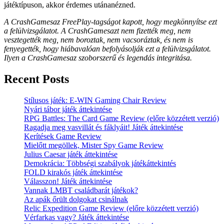
játéktípuson, akkor érdemes utánanézned.
A CrashGamesaz FreePlay-tagságot kapott, hogy megkönnyítse ezt
a felülvizsgálatot. A CrashGamesazt nem fizették meg, nem
vesztegették meg, nem boroztak, nem vacsoráztak, és nem is
fenyegették, hogy hiábavalóan befolyásolják ezt a felülvizsgálatot.
Ilyen a CrashGamesaz szoborszerű és legendás integritása.
Recent Posts
Stílusos játék: E-WIN Gaming Chair Review
Nyári tábor játék áttekintése
RPG Battles: The Card Game Review (előre közzétett verzió)
Ragadja meg vasvillát és fáklyáit! Játék áttekintése
Kerítések Game Review
Mielőtt megöllek, Mister Spy Game Review
Julius Caesar játék áttekintése
Demokrácia: Többségi szabályok játékáttekintés
FOLD kirakós játék áttekintése
Válasszon! Játék áttekintése
Vannak LMBT családbarát játékok?
Az apák őrült dolgokat csinálnak
Relic Expedition Game Review (előre közzétett verzió)
Vérfarkas vagy? Játék áttekintése