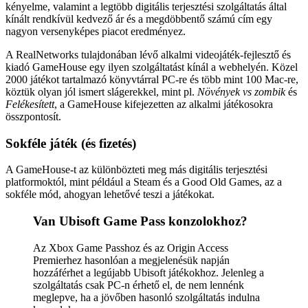
kényelme, valamint a legtöbb digitális terjesztési szolgáltatás által
kínált rendkívül kedvező ár és a megdöbbentő számú cím egy
nagyon versenyképes piacot eredményez.
A RealNetworks tulajdonában lévő alkalmi videojáték-fejlesztő és
kiadó GameHouse egy ilyen szolgáltatást kínál a webhelyén. Közel
2000 játékot tartalmazó könyvtárral PC-re és több mint 100 Mac-re,
köztük olyan jól ismert slágerekkel, mint pl.
Növények vs zombik
és
Felékesített
, a GameHouse kifejezetten az alkalmi játékosokra
összpontosít.
Sokféle játék (és fizetés)
A GameHouse-t az különbözteti meg más digitális terjesztési
platformoktól, mint például a Steam és a Good Old Games, az a
sokféle mód, ahogyan lehetővé teszi a játékokat.
Van Ubisoft Game Pass konzolokhoz?
Az Xbox Game Passhoz és az Origin Access
Premierhez hasonlóan a megjelenésük napján
hozzáférhet a legújabb Ubisoft játékokhoz. Jelenleg a
szolgáltatás csak PC-n érhető el, de nem lennénk
meglepve, ha a jövőben hasonló szolgáltatás indulna