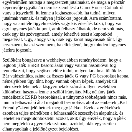
egyértelműen mutatja a megszerzett jutalmakat, de maga a pénztár
képernyője egyáltalán nem tesz említést a GameHouse Coinokról
vagy a jegyekről. Itt lenne a leghasznosabb, ha tudná, milyen
jutalmak vannak, és milyen játékokra jogosult. Arra számítottam,
hogy valamiféle figyelmeztetés vagy kis értesítés közli, hogy van
egy ingyenes játékkupont, amit felhasználhatok, de nem volt más,
csak egy kis szövegmező, amely lehetővé teszi a kuponkód
megadását. Úgy, ahogy van, csak egy kicsit magvasnak tűnt. Így
tervezném, ha azt szeretném, ha elfelejtené, hogy minden ingyenes
játékra jogosult.
Szülőként böngészve a webhelyet abban reménykedtem, hogy a
legtöbb játék ESRB-besorolással vagy valami hasonlóval fog
rendelkezni, hogy segítsen előre tudni, milyen tartalmat töltök le.
Bár valószínűleg szinte az összes játék G vagy PG besorolást kapna,
némelyikben úgy tűnt, hogy vannak olyan képek, amelyek túl
intenzívek lehetnek a kisgyermekek számára. Ilyen esetekben
különösen hasznos lenne a szülői irányítás. Míg néhány játék
rendelkezik ESRB besorolással, a túlnyomó többségnek nincs más,
mint a felhasználó által megadott besorolása, ahol az emberek „Kid
Friendly”-ként jelölhetnek meg egy játékot. Ezek az értékelések
azonban teljes mértékben a felhasználók szeszélyén alapulnak, és
lehetetlen megkülönböztetni azokat, akik úgy érezték, hogy a játék
nem megfelelő a gyerekek számára, azoktól, akik egyszerűen
elhanyagolták a jelölőnégyzet bejelölését.