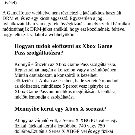
kivétel).
A GameHouse webhelye nem részletezi a játékaikhoz használt
DRM-et, és ez egy kicsit aggasztó. Egyszerűen a jogi
nyilatkozatukban van egy felelősségkizárás, amely szerint bármikor
módosíthatják DRM-jüket anélkül, hogy ezt közölnének, feltéve,
hogy felteszik valahol a webhelyükön.
Hogyan tudok előfizetni az Xbox Game
Pass szolgáltatásra?
Könnyű előfizetni az Xbox Game Pass szolgáltatásra.
Regisztrálhat magán a konzolon vagy a számítógépen.
Miután csatlakozott, a konzolról is kezelheti
előfizetéseit. Abban az esetben, ha le szeretné mondani
az előfizetést, mindössze 5 percet vesz igénybe az
Xbox Game Pass automatikus megújításának letiltása,
mielőtt lemondja a szolgáltatást.
Mennyibe kerül egy Xbox X sorozat?
Ahogy az várható volt, a Series X XBGPU-val és egy
fizikai játékkal kerül a legtöbbbe, 740 vagy 750
dollárba.Ezután a Series X XBGP-vel és egy fizikai