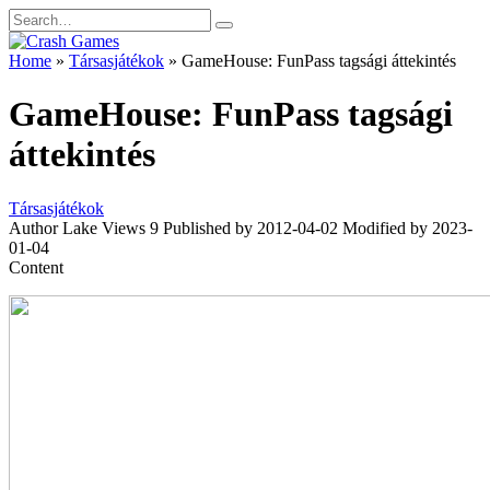
Skip
Search
to
for:
content
Home
»
Társasjátékok
»
GameHouse: FunPass tagsági áttekintés
GameHouse: FunPass tagsági
áttekintés
Társasjátékok
Author
Lake
Views
9
Published by
2012-04-02
Modified by
2023-
01-04
Content