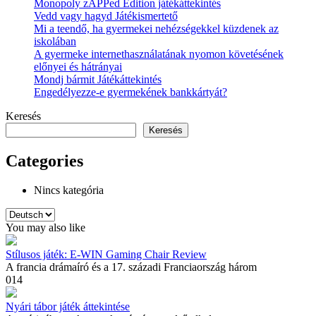
Monopoly zAPPed Edition játékáttekintés
Vedd vagy hagyd Játékismertető
Mi a teendő, ha gyermekei nehézségekkel küzdenek az
iskolában
A gyermeke internethasználatának nyomon követésének
előnyei és hátrányai
Mondj bármit Játékáttekintés
Engedélyezze-e gyermekének bankkártyát?
Keresés
Keresés
Categories
Nincs kategória
Nyelv
kiválasztása
You may also like
Stílusos játék: E-WIN Gaming Chair Review
A francia drámaíró és a 17. századi Franciaország három
0
14
Nyári tábor játék áttekintése