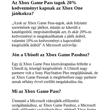
Az Xbox Game Pass tagok 20%
kedvezményt kapnak az Xbox One
játékokra?
„Azok az Xbox Game Pass-tagok, akik folytatni
szeretnének egy játékot, miután az kikerült a
katalógusból, megvásárolhatják azt, és akár 20%-os
kedvezményt is megtakaríthatnak a játék árából,
valamint 10%-os kedvezményt a kapcsolódó
kiegészítők árából” A Microsoft szóvivője.
Jön a Ubisoft az Xbox Game Passhoz?
Egy új Xbox Game Pass kiszivárogtatása felfedte a
Ubisoft új, közelgő kiegészítését. A Ubisoft nagy
partnere volt a Sony PlayStation Plus megújításának, de
az Xbox Game Passnak is meglehetősen nagy partnere
annak néhány évvel ezelőtti megalakulása óta.
Mi az Xbox Game Pass?
Útmutató a Microsoft videojáték-előfizetési
szolgáltatásához, az Xbox Game Passhoz, a Microsoft
játék-előfizetési szolgáltatásához, elérhető Xbox Series