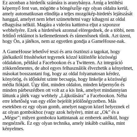
Ez azonban a hirdetők számára is aranybánya. Amíg a letöltési
képernyő fent van, mögötte a böngészője egy olyan oldalra kerül,
amely automatikusan elindítja a teljes mozgókép-hirdetés lejátszását
hanggal, amelyet nem lehet szüneteltetni vagy kihagyni az oldal
elhagyása nélkül. Magára a videóra kattintva eljut a szponzor
webhelyére. Ezek a hirdetések azonnal elöregednek, de a többi, nem
feltűnő reklámot is kellemetlennek és rámenősnek tűnik. Azt üzeni,
hogy Ön, a játékos, nem az egyetlen gondja a GameHouse-nak.
A GameHouse lehetővé teszi és arra ösztönzi a tagokat, hogy
játékaikról frissítéseket tegyenek közzé különféle közösségi
oldalakon, például a Facebookon és a Twitteren. Az integráció
zökkenőmentes, de ahol egyes felhasználók élvezhetik a kényelmet,
másokat bosszantani fog, hogy az oldal folyamatosan kérdez,
könyörög, és időnként szinte becsapja, hogy linkelje a közösségi
média fiókjait. Úgy tűnt, minden oldalon, minden képernyőn és
minden párbeszédben ott volt az a kis link, amelyet mindannyian
láttunk a játék vagy webhely „Lájkolására” a Facebookon. Néha
erre lehetőség van egy előre bejelölt jelölőnégyzetben. Más
esetekben ez egy olyan gomb, amelyet nagyon közel helyeznek el
az olyan gombokhoz (vagy azok helyére), mint az „Ok” és a
„Mégse”; milyen gombokra kattintanak az emberek anélkül, hogy
megnéznék. Ez egy olyan technika, amely inkább csalóka, mint
kényelmes.