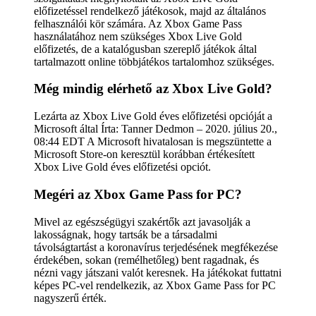
előfizetéssel rendelkező játékosok, majd az általános
felhasználói kör számára. Az Xbox Game Pass
használatához nem szükséges Xbox Live Gold
előfizetés, de a katalógusban szereplő játékok által
tartalmazott online többjátékos tartalomhoz szükséges.
Még mindig elérhető az Xbox Live Gold?
Lezárta az Xbox Live Gold éves előfizetési opcióját a
Microsoft által Írta: Tanner Dedmon – 2020. július 20.,
08:44 EDT A Microsoft hivatalosan is megszüntette a
Microsoft Store-on keresztül korábban értékesített
Xbox Live Gold éves előfizetési opciót.
Megéri az Xbox Game Pass for PC?
Mivel az egészségügyi szakértők azt javasolják a
lakosságnak, hogy tartsák be a társadalmi
távolságtartást a koronavírus terjedésének megfékezése
érdekében, sokan (remélhetőleg) bent ragadnak, és
nézni vagy játszani valót keresnek. Ha játékokat futtatni
képes PC-vel rendelkezik, az Xbox Game Pass for PC
nagyszerű érték.