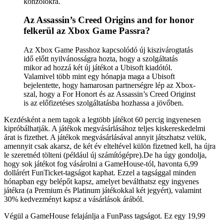
konzolokra.
Az Assassin’s Creed Origins and for honor
felkerül az Xbox Game Passra?
Az Xbox Game Passhoz kapcsolódó új kiszivárogtatás
idő előtt nyilvánosságra hozta, hogy a szolgáltatás
mikor ad hozzá két új játékot a Ubisoft kiadótól.
Valamivel több mint egy hónapja maga a Ubisoft
bejelentette, hogy hamarosan partnerségre lép az Xbox-
szal, hogy a For Honort és az Assassin’s Creed Originst
is az előfizetéses szolgáltatásba hozhassa a jövőben.
Kezdésként a nem tagok a legtöbb játékot 60 percig ingyenesen
kipróbálhatják. A játékok megvásárlásához teljes kiskereskedelmi
árat is fizethet. A játékok megvásárlásával annyit játszhatsz velük,
amennyit csak akarsz, de két év elteltével külön fizetned kell, ha újra
le szeretnéd tölteni (például új számítógépre).De ha úgy gondolja,
hogy sok játékot fog vásárolni a GameHouse-tól, havonta 6,99
dollárért FunTicket-tagságot kaphat. Ezzel a tagsággal minden
hónapban egy belépőt kapsz, amelyet beválthatsz egy ingyenes
játékra (a Premium és Platinum játékokkal két jegyért), valamint
30% kedvezményt kapsz a vásárlások árából.
Végül a GameHouse felajánlja a FunPass tagságot. Ez egy 19,99