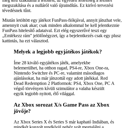
meg kell szakítania a letöltést, az egyetlen lehetőség a letöltés
megszakítása és a nulláról való újraindítás. Ez kirívó tervezési
tévedésnek tűnt.
Miután letöltött egy játékot FunPass-fiókjával, annyit játszhat vele,
amennyit csak akar; csak minden alkalommal be kell jelentkeznie
FunPass hitelesítő adataival. Ezt elég egyszerűvé teszi egy
„Emlékezz rám” jelölőnégyzet, így a bejelentkezés csak egy plusz
kattintás, ha ezt választod.
Melyek a legjobb egyjátékos játékok?
Íme 28 kiváló egyjátékos játék, amelyekbe
belemerülhet, ha otthon ragad, PS4-re, Xbox One-ra,
Nintendo Switchre és PC-re, valamint másodlagos
ajánlásokat, ha már játszottál egy adott játékkal. Red
Dead Redemption 2 Platformok: PS4, Xbox One, PC A
végső törvényen kívüli szimulátor a valaha készült
egyik legjobb nyitott, élő világgal.
Az Xbox sorozat X/s Game Pass az Xbox
jövője?
Az Xbox Series X és Series S már kapható Indiában, és
mindkét konzolt rendkívül nehéz volt megtalálni a