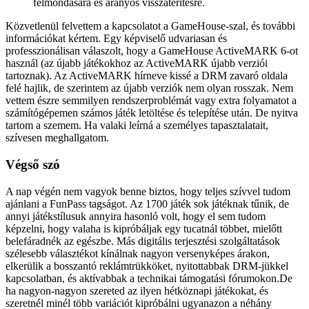
felmondására és arányos visszatérítésre.
Közvetlenül felvettem a kapcsolatot a GameHouse-szal, és további
információkat kértem. Egy képviselő udvariasan és
professzionálisan válaszolt, hogy a GameHouse ActiveMARK 6-ot
használ (az újabb játékokhoz az ActiveMARK újabb verziói
tartoznak). Az ActiveMARK hírneve kissé a DRM zavaró oldala
felé hajlik, de szerintem az újabb verziók nem olyan rosszak. Nem
vettem észre semmilyen rendszerproblémát vagy extra folyamatot a
számítógépemen számos játék letöltése és telepítése után. De nyitva
tartom a szemem. Ha valaki leírná a személyes tapasztalatait,
szívesen meghallgatom.
Végső szó
A nap végén nem vagyok benne biztos, hogy teljes szívvel tudom
ajánlani a FunPass tagságot. Az 1700 játék sok játéknak tűnik, de
annyi játékstílusuk annyira hasonló volt, hogy el sem tudom
képzelni, hogy valaha is kipróbáljak egy tucatnál többet, mielőtt
belefáradnék az egészbe. Más digitális terjesztési szolgáltatások
szélesebb választékot kínálnak nagyon versenyképes árakon,
elkerülik a bosszantó reklámtrükköket, nyitottabbak DRM-jükkel
kapcsolatban, és aktívabbak a technikai támogatási fórumokon.De
ha nagyon-nagyon szereted az ilyen hétköznapi játékokat, és
szeretnél minél több variációt kipróbálni ugyanazon a néhány