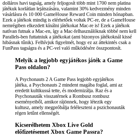
dolláros havi tagság, amely feljogosít több mint 1700 nem platina
játékuk korlátlan lejátszására, valamint 30% kedvezmény minden
vásárlásra és 10 000 GameHouse Reward Coin minden hónapban.
Ezek a játékok mindig is elérhetőek voltak PC-re, de a GameHouse
nemrégiben elkezdett kínálni játékokat Mac-re is! Ezek a játékok
natívan futnak a Mac-en, így a Mac-felhasználóknak többé nem kell
Parallels-ben futtatniuk a játékokat (ami bizonyos játékoknál kissé
hibásnak tűnik). Felhívjuk figyelmét, hogy ez az áttekintés csak a
FunPass tagságra és a PC-vel való működésére összpontosít.
Melyik a legjobb egyjátékos játék a Game
Pass oldalon?
A Psychonauts 2 A Game Pass legjobb egyjátékos
játéka, a Psychonauts 2 mindent magába foglal, ami az
eredetit kultikussá tette, és modernizálja. Raz és a
Psychonauták visszatérnek a Rombusz rombusz
eseményeiből, amikor rájönnek, hogy létezik egy
kultusz, amely megpróbálja feléleszteni a pszichonauták
régen letűnt ellenségét.
Kicserélhetem Xbox Live Gold
előfizetésemet Xbox Game Passra?