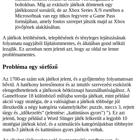
boltokban. Míg az exkluzív játékok döntenek egy
játékkonzol sorsáról, de az Xbox Series X/S esetében a
Microsoftnak van egy titkos fegyvere a Game Pass
formájában, amely fontos szerepet játszik majd az Xbox
jövőjének alakításában.
A játékok letöltésének, telepítésének és tényleges lejátszásának
folyamata nagyjából fájdalommentes, és általában gond nélkül
lezajlik. Ez azonban nem jelenti azt, hogy az oldal ne lenne
problémamentes.
Probléma egy sörfőző
Az 1700-as szám sok játékot jelent, és a gyűjtemény folyamatosan
bővül. A hatékony keresőmotor és az intuitív szervezési eszközök
elengedhetetlenek a játékosok hétköznapi használhatóságához. A
GameHouse 18 különböző műfajba sorolja játékait, mint például
akció vagy stratégia, de a valóságban a játékok többsége jól
illeszkedik a négy kategória valamelyikébe: puzzle, meccs 3, rejtett
tárgy és „időkezelés” (jelentése: „kattintásos gyors”) ”). Ez azt
jelenti, hogy például a Word Slinger játék felkerült a legjobb 10
stratégiai játékuk közé, és a szimulációs kategóriájukban többnyire
match-3 játékok és kattintásos gyors játékok voltak.