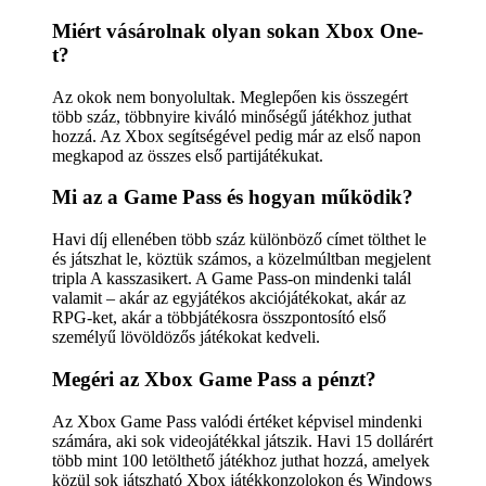
Miért vásárolnak olyan sokan Xbox One-
t?
Az okok nem bonyolultak. Meglepően kis összegért
több száz, többnyire kiváló minőségű játékhoz juthat
hozzá. Az Xbox segítségével pedig már az első napon
megkapod az összes első partijátékukat.
Mi az a Game Pass és hogyan működik?
Havi díj ellenében több száz különböző címet tölthet le
és játszhat le, köztük számos, a közelmúltban megjelent
tripla A kasszasikert. A Game Pass-on mindenki talál
valamit – akár az egyjátékos akciójátékokat, akár az
RPG-ket, akár a többjátékosra összpontosító első
személyű lövöldözős játékokat kedveli.
Megéri az Xbox Game Pass a pénzt?
Az Xbox Game Pass valódi értéket képvisel mindenki
számára, aki sok videojátékkal játszik. Havi 15 dollárért
több mint 100 letölthető játékhoz juthat hozzá, amelyek
közül sok játszható Xbox játékkonzolokon és Windows