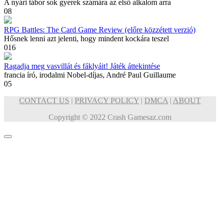
A nyári tábor sok gyerek számára az első alkalom arra
0
8
RPG Battles: The Card Game Review (előre közzétett verzió)
Hősnek lenni azt jelenti, hogy mindent kockára teszel
0
16
Ragadja meg vasvillát és fáklyáit! Játék áttekintése
francia író, irodalmi Nobel-díjas, André Paul Guillaume
0
5
CONTACT US
|
PRIVACY POLICY
|
DMCA
|
ABOUT
Copyright © 2022 Crash Gamesaz.com