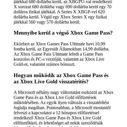
játékkal 680 dollárba kerül, az XBGPU-val rendelkező
X sorozat 680 dollárba vagy 690 dollárba kerül egy 70
dolláros fizikai játékkal. A Series X XBGP-vel 620
dollárba kerül. Végül egy Xbox Series X egy fizikai
játékkal 560 vagy 570 dollárba kerül.
Mennyibe kerül a végső Xbox Game Pass?
Eközben az Xbox Games Pass Ultimate havi 10,99
fontba kerül, az Egyesült Államokban 14,99 dollárba.
Az Xbox Game Pass Ultimate lefedi a Game Pass
konzolos és PC-s verzióját, valamint az Xbox Live
Gold-ot, valamint számos bónuszt.
Hogyan működik az Xbox Game Pass és
az Xbox Live Gold visszatérítés?
A Microsoft néhány nagy változtatást eszközöl az Xbox
Game Pass és az Xbox Live Gold előfizetések
működésében. Az egyik ilyen változás a visszatérítést
foglalja magában. Pontosabban, a Microsoft mostantól
felveszi a kapcsolatot a 12 hónapos előfizetéssel
rendelkező Xbox Game Pass és Xbox Live Gold
előfizetőkkel, és lehetőséget ad nekik szerződésük