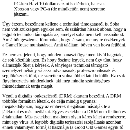
PC-ken.Havi 10 dolláros szint is elérhető, ha csak
Xboxon vagy PC-n (de mindkettőn nem) szeretne
játszani.
Úgy érzem, beszélnem kellene a technikai támogatásról is. Soha
nem volt szükségem egyikre sem, és szilárdan hiszek abban, hogy a
legjobb technikai támogatás az, amelyet soha nem kell használnod.
Ám átböngésztem a fórumokat, hogy lássam, mennyire érzékenyek
a GameHouse munkatársai. Amit találtam, bőven van hova fejlődni.
Ez nem azt jelenti, hogy minden panaszt figyelmen kívül hagytak,
de sok közülük igen. És hogy őszinte legyek, nem úgy tűnt, hogy
elárasztják őket a kérések. A tényleges technikai támogató
személyzet néhány válasza udvariasnak, professzionálisnak és
segítőkésznek tűnt, de szerettem volna többet látni belőlük. Ez csak
figyelmeztetés mindenkinek, aki még mindig számítógépes
írástudatlannak tartja magát.
Végül a digitális jogkezelésről (DRM) akartam beszélni. A DRM
többféle formában létezik, de célja mindig ugyanaz:
megakadályozni, hogy az emberek illegálisan másolják le a
játékokat és más médiákat. Egyes esetekben a DRM nem feltűnő és
ártalmatlan. Más esetekben majdnem olyan káros lehet a rendszerre,
mint egy vírus. A legtöbb digitális terjesztési szolgáltatás azonban
ennek valamilyen formáját használja (a Good Old Games egyik fő