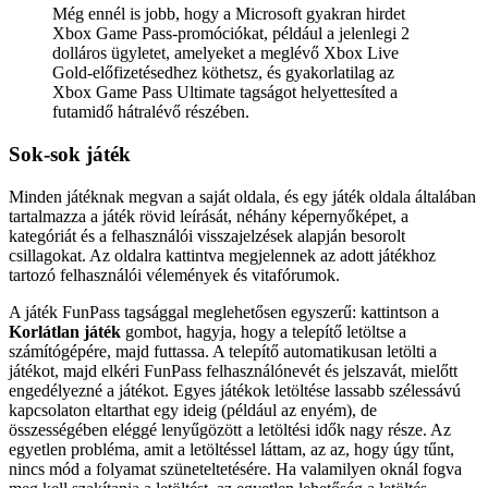
Még ennél is jobb, hogy a Microsoft gyakran hirdet
Xbox Game Pass-promóciókat, például a jelenlegi 2
dolláros ügyletet, amelyeket a meglévő Xbox Live
Gold-előfizetésedhez köthetsz, és gyakorlatilag az
Xbox Game Pass Ultimate tagságot helyettesíted a
futamidő hátralévő részében.
Sok-sok játék
Minden játéknak megvan a saját oldala, és egy játék oldala általában
tartalmazza a játék rövid leírását, néhány képernyőképet, a
kategóriát és a felhasználói visszajelzések alapján besorolt ​​
csillagokat. Az oldalra kattintva megjelennek az adott játékhoz
tartozó felhasználói vélemények és vitafórumok.
A játék FunPass tagsággal meglehetősen egyszerű: kattintson a
Korlátlan játék
gombot, hagyja, hogy a telepítő letöltse a
számítógépére, majd futtassa. A telepítő automatikusan letölti a
játékot, majd elkéri FunPass felhasználónevét és jelszavát, mielőtt
engedélyezné a játékot. Egyes játékok letöltése lassabb szélessávú
kapcsolaton eltarthat egy ideig (például az enyém), de
összességében eléggé lenyűgözött a letöltési idők nagy része. Az
egyetlen probléma, amit a letöltéssel láttam, az az, hogy úgy tűnt,
nincs mód a folyamat szüneteltetésére. Ha valamilyen oknál fogva