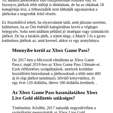
Az alkalmi játékosokra való összpontosítás rendben van, és
bizonyos játékok több műfajt is áthidalnak, de ha az oldalnak 18
kategóriája lesz, a felhasználók nem láthatják ugyanazokat a
játékokat a negyedük felső részén.
Ez frusztrálóvá teheti, ha olyasvalamit talál, amit játszani szeretne,
különösen, ha az Önt érdeklő kategóriában kevés a végleges
bejegyzés. Soha nem találtam például jó stratégiai vagy szimulációs
játékot. De ha a kirakós játék, a rejtett tárgy, a Match 3 és a gyors
kattintásos játékok az, amit keresel, akkor ez egy aranybánya.
Mennyibe kerül az Xbox Game Pass?
De 2017-ben a Microsoft elindította az Xbox Game
Pass-t, majd 2019-ben az Xbox Game Pass Ultimate-et.
Ezek előfizetéses szolgáltatások, amelyek korlátlan
hozzáférést biztosítanak a játékosoknak a több mint 400
új és régi játékot tartalmazó, bővülő könyvtárhoz, és
egy évre 120 dollárba, illetve 180 dollárba kerülnek. .
Az Xbox Game Pass használatához Xbox
Live Gold előfizetés szükséges?
Történelem. Később, 2017 második negyedévében a
szolgáltatást megnyitották az Xbox Live Gold