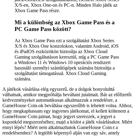
X/S-en, Xbox One-on és PC-n. Minden Halo játék az
Xbox Game Pass része.
Mi a különbség az Xbox Game Pass és a
PC Game Pass között?
Az Xbox Game Pass ezt a szolgáltatást Xbox Series
X/S és Xbox One konzolokon, valamint Android, iOS
és iPadOS eszközökön biztosítja az Xbox Cloud
Gaming szolgáltatáson keresztül, míg a PC Game Pass
a Windows 11 és Windows 10 operációs rendszert
használó személyi számítógépek számára biztosítja a
szolgáltatást támogatással. Xbox Cloud Gaming
számára.
A játékok vásárlása elég egyszerű, de a dolgok bonyolulttá
válhatnak, amikor megpróbálja beváltani jutalmait. Bár az előfizetői
kedvezményeket automatikusan alkalmazzuk a rendelésre, a
GameHouse Coin-ok beváltása egyszerűbb is lehetett volna. Ahhoz,
hogy megkaphassam egy ingyenes játékomat, el kellett költenem a
GameHouse Coin-jaimat, hogy jegyet szerezzek, a jegyet a
kuponkód megszerzéséhez, majd a kódot a játék vásárlásakor. Miért
ennyi lépés? Miért nem alkalmazhatok GameHouse Coin-t a
rendelésemhez? A legtöbb képernyő alján van egy sáv, amely