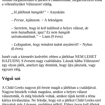
a véleményüket
Válasszon!
eddig.
„Jó játéknak hangzik!”
~ Anyukám
– Persze, lejátszom.
~ A feleségem
– Szeretem, hogy ki kell találnod a helyes választ, de
nem hazudhatok, igaz? Ez nem hangzik
szórakoztatónak.”
~ Liam (9 éves)
– Lefogadom, hogy mindent tudok anyámról!
~ Nyhus
(6 éves)
Ismét csak a kiemelés kedvéért: ebben a játékban NEM LEHET
HAZUDNI, 9 évesem nagy csalódására. Lássuk hátha
Válasszon!
egy olyan játék, amelyet úgy döntünk, hogy újra játszunk, vagy
egyszer elég.
Végső szó
A Child Geeks nagyon jól érezte magát a játékban a családjával.
Nagyon büszkék voltak magukra, amikor a helyes választ
választották, és még büszkék voltak, amikor rájuk került a téma
kártya kiválasztása. Ne feledje, hogy ezt a játékot Child Geeks-szel
játszottuk már 4 évesen, probléma nélkül. Ehhez össze kell állniuk