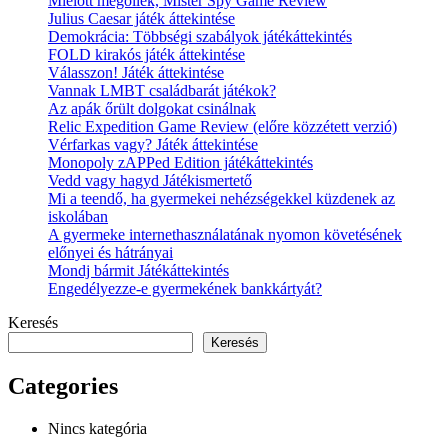
Mielőtt megöllek, Mister Spy Game Review
Julius Caesar játék áttekintése
Demokrácia: Többségi szabályok játékáttekintés
FOLD kirakós játék áttekintése
Válasszon! Játék áttekintése
Vannak LMBT családbarát játékok?
Az apák őrült dolgokat csinálnak
Relic Expedition Game Review (előre közzétett verzió)
Vérfarkas vagy? Játék áttekintése
Monopoly zAPPed Edition játékáttekintés
Vedd vagy hagyd Játékismertető
Mi a teendő, ha gyermekei nehézségekkel küzdenek az
iskolában
A gyermeke internethasználatának nyomon követésének
előnyei és hátrányai
Mondj bármit Játékáttekintés
Engedélyezze-e gyermekének bankkártyát?
Keresés
Keresés
Categories
Nincs kategória