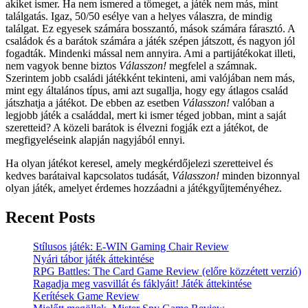
akiket ismer. Ha nem ismered a tömeget, a játék nem más, mint
találgatás. Igaz, 50/50 esélye van a helyes válaszra, de mindig
találgat. Ez egyesek számára bosszantó, mások számára fárasztó. A
családok és a barátok számára a játék szépen játszott, és nagyon jól
fogadták. Mindenki mással nem annyira. Ami a partijátékokat illeti,
nem vagyok benne biztos
Válasszon!
megfelel a számnak.
Szerintem jobb családi játékként tekinteni, ami valójában nem más,
mint egy általános típus, ami azt sugallja, hogy egy átlagos család
játszhatja a játékot. De ebben az esetben
Válasszon!
valóban a
legjobb játék a családdal, mert ki ismer téged jobban, mint a saját
szeretteid? A közeli barátok is élvezni fogják ezt a játékot, de
megfigyeléseink alapján nagyjából ennyi.
Ha olyan játékot keresel, amely megkérdőjelezi szeretteivel és
kedves barátaival kapcsolatos tudását,
Válasszon!
minden bizonnyal
olyan játék, amelyet érdemes hozzáadni a játékgyűjteményéhez.
Recent Posts
Stílusos játék: E-WIN Gaming Chair Review
Nyári tábor játék áttekintése
RPG Battles: The Card Game Review (előre közzétett verzió)
Ragadja meg vasvillát és fáklyáit! Játék áttekintése
Kerítések Game Review