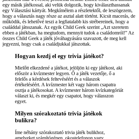
egy másik játékossal, aki velük dolgozik, hogy kiválaszthassanak
egy Választási kártyát. Megkímélem a részletektől, de leszögezem,
hogy a választás nagy része az asztal alatt történt. Kicsit macerás, de
működik, és lehetővé teszi a legfiatalabb kis strébereinek, hogy a
családdal játsszanak. Az egyik Child Geek szerint „Azt szeretem
ebben a játékban, ha megtudom, mennyit tudok a családomról!” Az
összes Child Geek a játék jóváhagyására szavazott, de meg kell
jegyezni, hogy csak a családjukkal játszottak.
Hogyan kezdj el egy trivia játékot?
Mielőtt elkezdené a játékot, jelöljön ki egy játékost, aki
először a kvízmester legyen. Ő a játék vezetője, ő a
felelős a kérdések feltevéséért és a válaszok
értékeléséért. A kvízmester két vagy három csapatra
osztja a játékosokat. A kvízmester három kvízkategóriát
választ ki, és megkér egy csapatot, hogy válasszon
egyet.
Milyen szórakoztató trivia játékok
bulikra?
Íme néhány szórakoztató trivia játék bulikhoz,
amelyeket számítógépen, okostelefonon vagy