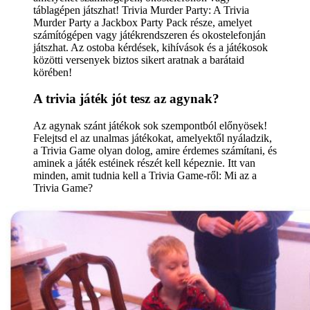
táblagépen játszhat! Trivia Murder Party: A Trivia
Murder Party a Jackbox Party Pack része, amelyet
számítógépen vagy játékrendszeren és okostelefonján
játszhat. Az ostoba kérdések, kihívások és a játékosok
közötti versenyek biztos sikert aratnak a barátaid
körében!
A trivia játék jót tesz az agynak?
Az agynak szánt játékok sok szempontból előnyösek!
Felejtsd el az unalmas játékokat, amelyektől nyáladzik,
a Trivia Game olyan dolog, amire érdemes számítani, és
aminek a játék estéinek részét kell képeznie. Itt van
minden, amit tudnia kell a Trivia Game-ről: Mi az a
Trivia Game?