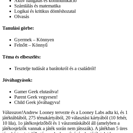
Aktív hallgatás és kommunikáció
Számlálás és matematika
Logikai és kritikus döntéshozatal
Olvasás
Tanulási görbe:
Gyermek – Könnyen
Felnőtt – Könnyű
Téma és elbeszélés:
Tesztelje tudását a barátokról és a családról!
Jóváhagyások:
Gamer Geek elutasítva!
Parent Geek vegyesen!
Child Geek jóváhagyva!
Válasszon!
Andrew Looney tervezte és a Looney Labs adta ki, és 1
játéktáblából, 275 témakártyából, 20 választási kártyából (10 fehér,
10 lila), 1o játékosjelzőből és 1 vászontáskából áll (amelyben a
játékosjelzők vannak a játék során nem játsszák). A játékban 5 üres