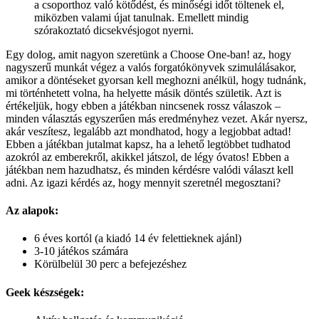
a csoporthoz való kötődést, és minőségi időt töltenek el,
miközben valami újat tanulnak. Emellett mindig
szórakoztató dicsekvésjogot nyerni.
Egy dolog, amit nagyon szeretünk a Choose One-ban! az, hogy
nagyszerű munkát végez a valós forgatókönyvek szimulálásakor,
amikor a döntéseket gyorsan kell meghozni anélkül, hogy tudnánk,
mi történhetett volna, ha helyette másik döntés születik. Azt is
értékeljük, hogy ebben a játékban nincsenek rossz válaszok –
minden választás egyszerűen más eredményhez vezet. Akár nyersz,
akár veszítesz, legalább azt mondhatod, hogy a legjobbat adtad!
Ebben a játékban jutalmat kapsz, ha a lehető legtöbbet tudhatod
azokról az emberekről, akikkel játszol, de légy óvatos! Ebben a
játékban nem hazudhatsz, és minden kérdésre valódi választ kell
adni. Az igazi kérdés az, hogy mennyit szeretnél megosztani?
Az alapok:
6 éves kortól (a kiadó 14 év felettieknek ajánl)
3-10 játékos számára
Körülbelül 30 perc a befejezéshez
Geek készségek: