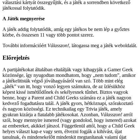
választási kártyát összegyűjtik, és a játék a sorrendben következő
játékossal folytatódik.
A Játék megnyerése
A játék addig folytatódik, amíg egy játékos be nem lép a győztes
körbe, és összesen 11 vagy több pontot szerez.
További információért
Válasszon!
, látogassa meg a játék weboldalát.
Előrejelzés
A partijátékokat általában eltalálják vagy kihagyják a Gamer Geek
közönsége, így nyugodtan mondhatom, hogy „nem tudom”, amikor
a játékelitisták végső jóváhagyásáról van szó. Több mint elég
„játék” van itt, hogy vonzó legyen számukra, de az ízlésükhöz
képest kissé ismétlődőnek és sekélyesnek tűnhet. Biztos vagyok
benne, hogy a Parent and Child Geeks számára ez a játék nagyon
kedvező fogadtatásra talál. A játék gyors, hétköznapi, szórakoztató
és nagyon közösségi. Ez technikailag egy Trivia játék, amely
gyakran kizárja a fiatalabb játékosokat. Azonban,
Válasszon!
arról
szól, hogy mennyire ismered (vagy gondolod, hogy ismered) azokat
az embereket, akikkel játszol. Függetlenül attól, hogy a Child Geek
helyes választ kap-e vagy sem, élvezni fogják a kihívást, újat
tanulnak, és mindenekelőtt mindenkit megtanítanak valami újat