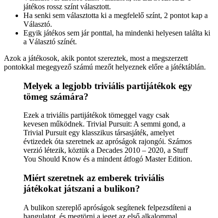
játékos rossz színt választott.
Ha senki sem választotta ki a megfelelő színt, 2 pontot kap a
Választó.
Egyik játékos sem jár ponttal, ha mindenki helyesen találta ki
a Választó színét.
Azok a játékosok, akik pontot szereztek, most a megszerzett
pontokkal megegyező számú mezőt helyeznek előre a játéktáblán.
Melyek a legjobb triviális partijátékok egy
tömeg számára?
Ezek a triviális partijátékok tömeggel vagy csak
kevesen működnek. Trivial Pursuit: A semmi gond, a
Trivial Pursuit egy klasszikus társasjáték, amelyet
évtizedek óta szeretnek az apróságok rajongói. Számos
verzió létezik, köztük a Decades 2010 – 2020, a Stuff
You Should Know és a mindent átfogó Master Edition.
Miért szeretnek az emberek triviális
játékokat játszani a bulikon?
A bulikon szereplő apróságok segítenek felpezsdíteni a
hangulatot, és megtörni a jeget az első alkalommal