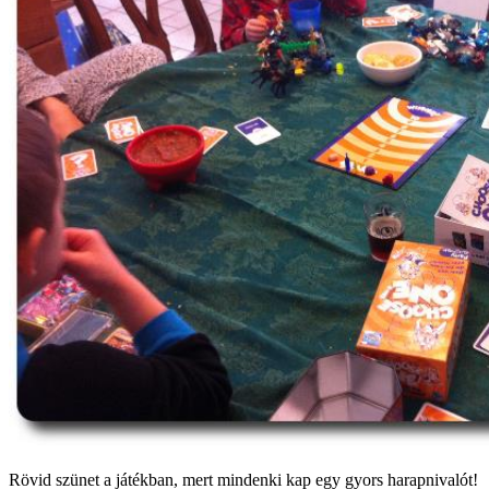
Rövid szünet a játékban, mert mindenki kap egy gyors harapnivalót!