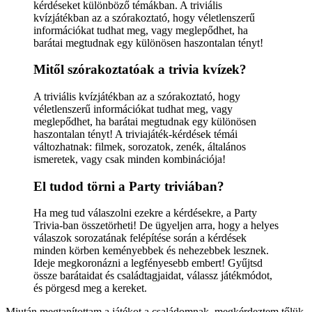
kérdéseket különböző témákban. A triviális
kvízjátékban az a szórakoztató, hogy véletlenszerű
információkat tudhat meg, vagy meglepődhet, ha
barátai megtudnak egy különösen haszontalan tényt!
Mitől szórakoztatóak a trivia kvízek?
A triviális kvízjátékban az a szórakoztató, hogy
véletlenszerű információkat tudhat meg, vagy
meglepődhet, ha barátai megtudnak egy különösen
haszontalan tényt! A triviajáték-kérdések témái
változhatnak: filmek, sorozatok, zenék, általános
ismeretek, vagy csak minden kombinációja!
El tudod törni a Party triviában?
Ha meg tud válaszolni ezekre a kérdésekre, a Party
Trivia-ban összetörheti! De ügyeljen arra, hogy a helyes
válaszok sorozatának felépítése során a kérdések
minden körben keményebbek és nehezebbek lesznek.
Ideje megkoronázni a legfényesebb embert! Gyűjtsd
össze barátaidat és családtagjaidat, válassz játékmódot,
és pörgesd meg a kereket.
Miután megtanítottam a játékot a családomnak, megkérdeztem tőlük