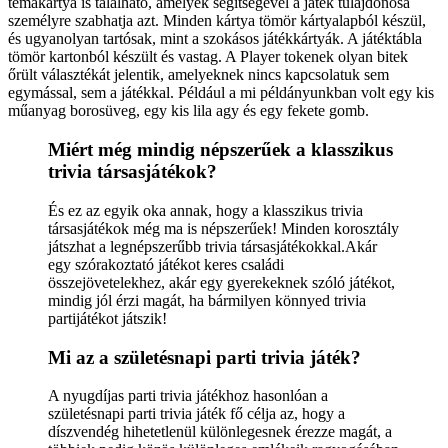
témakártya is található, amelyek segítségével a játék tulajdonosa
személyre szabhatja azt. Minden kártya tömör kártyalapból készül,
és ugyanolyan tartósak, mint a szokásos játékkártyák. A játéktábla
tömör kartonból készült és vastag. A Player tokenek olyan bitek
őrült választékát jelentik, amelyeknek nincs kapcsolatuk sem
egymással, sem a játékkal. Például a mi példányunkban volt egy kis
műanyag borosüveg, egy kis lila agy és egy fekete gomb.
Miért még mindig népszerűek a klasszikus
trivia társasjátékok?
És ez az egyik oka annak, hogy a klasszikus trivia
társasjátékok még ma is népszerűek! Minden korosztály
játszhat a legnépszerűbb trivia társasjátékokkal.Akár
egy szórakoztató játékot keres családi
összejövetelekhez, akár egy gyerekeknek szóló játékot,
mindig jól érzi magát, ha bármilyen könnyed trivia
partijátékot játszik!
Mi az a születésnapi parti trivia játék?
A nyugdíjas parti trivia játékhoz hasonlóan a
születésnapi parti trivia játék fő célja az, hogy a
díszvendég hihetetlenül különlegesnek érezze magát, a