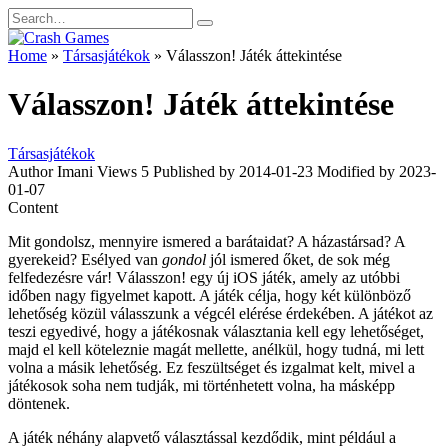
Skip
Search
to
for:
content
Home
»
Társasjátékok
»
Válasszon! Játék áttekintése
Válasszon! Játék áttekintése
Társasjátékok
Author
Imani
Views
5
Published by
2014-01-23
Modified by
2023-
01-07
Content
Mit gondolsz, mennyire ismered a barátaidat? A házastársad? A
gyerekeid? Esélyed van
gondol
jól ismered őket, de sok még
felfedezésre vár! Válasszon! egy új iOS játék, amely az utóbbi
időben nagy figyelmet kapott. A játék célja, hogy két különböző
lehetőség közül válasszunk a végcél elérése érdekében. A játékot az
teszi egyedivé, hogy a játékosnak választania kell egy lehetőséget,
majd el kell köteleznie magát mellette, anélkül, hogy tudná, mi lett
volna a másik lehetőség. Ez feszültséget és izgalmat kelt, mivel a
játékosok soha nem tudják, mi történhetett volna, ha másképp
döntenek.
A játék néhány alapvető választással kezdődik, mint például a