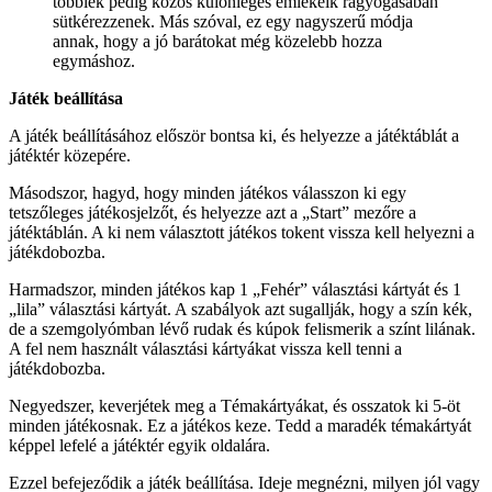
többiek pedig közös különleges emlékeik ragyogásában
sütkérezzenek. Más szóval, ez egy nagyszerű módja
annak, hogy a jó barátokat még közelebb hozza
egymáshoz.
Játék beállítása
A játék beállításához először bontsa ki, és helyezze a játéktáblát a
játéktér közepére.
Másodszor, hagyd, hogy minden játékos válasszon ki egy
tetszőleges játékosjelzőt, és helyezze azt a „Start” mezőre a
játéktáblán. A ki nem választott játékos tokent vissza kell helyezni a
játékdobozba.
Harmadszor, minden játékos kap 1 „Fehér” választási kártyát és 1
„lila” választási kártyát. A szabályok azt sugallják, hogy a szín kék,
de a szemgolyómban lévő rudak és kúpok felismerik a színt lilának.
A fel nem használt választási kártyákat vissza kell tenni a
játékdobozba.
Negyedszer, keverjétek meg a Témakártyákat, és osszatok ki 5-öt
minden játékosnak. Ez a játékos keze. Tedd a maradék témakártyát
képpel lefelé a játéktér egyik oldalára.
Ezzel befejeződik a játék beállítása. Ideje megnézni, milyen jól vagy