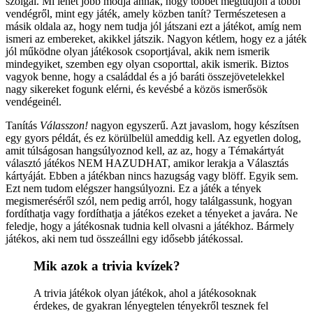
szolgál. Mi lehet jobb módja annak, hogy többet megtudjon a többi
vendégről, mint egy játék, amely közben tanít? Természetesen a
másik oldala az, hogy nem tudja jól játszani ezt a játékot, amíg nem
ismeri az embereket, akikkel játszik. Nagyon kétlem, hogy ez a játék
jól működne olyan játékosok csoportjával, akik nem ismerik
mindegyiket, szemben egy olyan csoporttal, akik ismerik. Biztos
vagyok benne, hogy a családdal és a jó baráti összejövetelekkel
nagy sikereket fogunk elérni, és kevésbé a közös ismerősök
vendégeinél.
Tanítás
Válasszon!
nagyon egyszerű. Azt javaslom, hogy készítsen
egy gyors példát, és ez körülbelül ameddig kell. Az egyetlen dolog,
amit túlságosan hangsúlyoznod kell, az az, hogy a Témakártyát
választó játékos NEM HAZUDHAT, amikor lerakja a Választás
kártyáját. Ebben a játékban nincs hazugság vagy blöff. Egyik sem.
Ezt nem tudom elégszer hangsúlyozni. Ez a játék a tények
megismeréséről szól, nem pedig arról, hogy találgassunk, hogyan
fordíthatja vagy fordíthatja a játékos ezeket a tényeket a javára. Ne
feledje, hogy a játékosnak tudnia kell olvasni a játékhoz. Bármely
játékos, aki nem tud összeállni egy idősebb játékossal.
Mik azok a trivia kvízek?
A trivia játékok olyan játékok, ahol a játékosoknak
érdekes, de gyakran lényegtelen tényekről tesznek fel