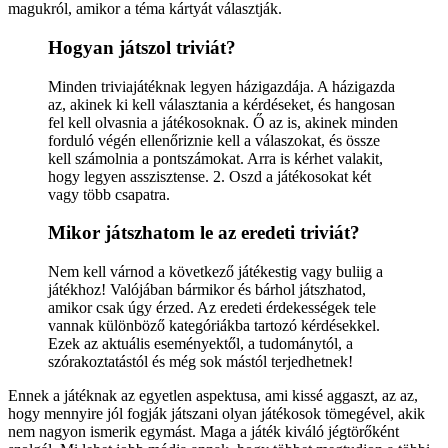
magukról, amikor a téma kártyát választják.
Hogyan játszol triviát?
Minden triviajátéknak legyen házigazdája. A házigazda
az, akinek ki kell választania a kérdéseket, és hangosan
fel kell olvasnia a játékosoknak. Ő az is, akinek minden
forduló végén ellenőriznie kell a válaszokat, és össze
kell számolnia a pontszámokat. Arra is kérhet valakit,
hogy legyen asszisztense. 2. Oszd a játékosokat két
vagy több csapatra.
Mikor játszhatom le az eredeti triviát?
Nem kell várnod a következő játékestig vagy buliig a
játékhoz! Valójában bármikor és bárhol játszhatod,
amikor csak úgy érzed. Az eredeti érdekességek tele
vannak különböző kategóriákba tartozó kérdésekkel.
Ezek az aktuális eseményektől, a tudománytól, a
szórakoztatástól és még sok mástól terjedhetnek!
Ennek a játéknak az egyetlen aspektusa, ami kissé aggaszt, az az,
hogy mennyire jól fogják játszani olyan játékosok tömegével, akik
nem nagyon ismerik egymást. Maga a játék kiváló jégtörőként