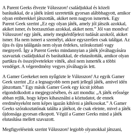
A Parent Geeks élvezte
Válasszon!
családjukkal és közeli
barátaikkal, de a játék iránti szeretetük gyorsan alábbhagyott, amikor
olyan emberekkel játszották, akiket nem nagyon ismertek. Egy
Parent Geek szerint „Ez egy olyan játék, amely jól játszik azokkal,
akiket ismer, és borzasztóan azokkal, akiket nem.” Jól van mondva!
Válasszon!
egy játék, amely megkérdőjelezi tudását azokról, akiket
ismer. Ha nem ismeri a személyt, akkor egyszerűen csak találgat. Az
újra és újra találgatás nem olyan érdekes, szórakoztató vagy
megnyerő. Így a Parent Geeks mindannyian a játék jóváhagyására
szavaztak családjukkal és barátaikkal, de elutasították, amikor olyan
partikra és összejövetelekre vitték, ahol nem ismerték a többi
vendéget. A végeredmény vegyes jóváhagyás lett.
A Gamer Geekeket nem nyűgözte le
Válasszon!
Az egyik Gamer
Geek szerint „Ez a legnagyobb nem parti jellegű játék, amivel idén
játszottam.” Egy másik Gamer Geek egy kicsit jobban
elgondolkodott a megjegyzésében, és azt mondta: „A játék erőssége
abban rejlik, hogy képes kihasználni a köztudatot, de ennek
eredményeként nem képes igazán kihívni a játékosokat.” A Gamer
Geeks szórakoztatónak találta a játékot, de csak eleinte, mivel a játék
újdonsága gyorsan elkopott. Végül a Gamer Geeks mind a játék
elutasítása mellett szavazott.
Megfigyeléseink szerint
Válasszon!
legjobb olyanokkal játszani,