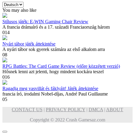
Nyelv
kiválasztása
You may also like
Stílusos játék: E-WIN Gaming Chair Review
A francia drámaíró és a 17. századi Franciaország három
0
14
Nyári tábor játék áttekintése
A nyári tábor sok gyerek számára az első alkalom arra
0
8
RPG Battles: The Card Game Review (előre közzétett verzió)
Hősnek lenni azt jelenti, hogy mindent kockára teszel
0
16
Ragadja meg vasvillát és fáklyáit! Játék áttekintése
francia író, irodalmi Nobel-díjas, André Paul Guillaume
0
5
CONTACT US
|
PRIVACY POLICY
|
DMCA
|
ABOUT
Copyright © 2022 Crash Gamesaz.com