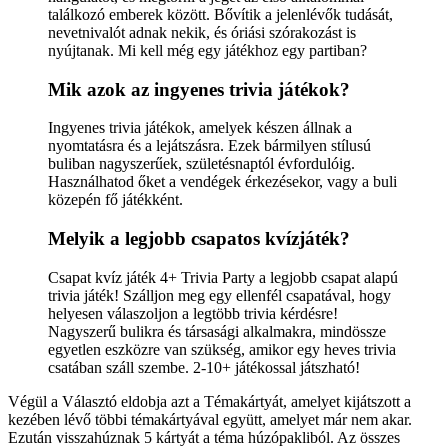
találkozó emberek között. Bővítik a jelenlévők tudását,
nevetnivalót adnak nekik, és óriási szórakozást is
nyújtanak. Mi kell még egy játékhoz egy partiban?
Mik azok az ingyenes trivia játékok?
Ingyenes trivia játékok, amelyek készen állnak a
nyomtatásra és a lejátszásra. Ezek bármilyen stílusú
buliban nagyszerűek, születésnaptól évfordulóig.
Használhatod őket a vendégek érkezésekor, vagy a buli
közepén fő játékként.
Melyik a legjobb csapatos kvízjáték?
Csapat kvíz játék 4+ Trivia Party a legjobb csapat alapú
trivia játék! Szálljon meg egy ellenfél csapatával, hogy
helyesen válaszoljon a legtöbb trivia kérdésre!
Nagyszerű bulikra és társasági alkalmakra, mindössze
egyetlen eszközre van szükség, amikor egy heves trivia
csatában száll szembe. 2-10+ játékossal játszható!
Végül a Választó eldobja azt a Témakártyát, amelyet kijátszott a
kezében lévő többi témakártyával együtt, amelyet már nem akar.
Ezután visszahúznak 5 kártyát a téma húzópakliból. Az összes