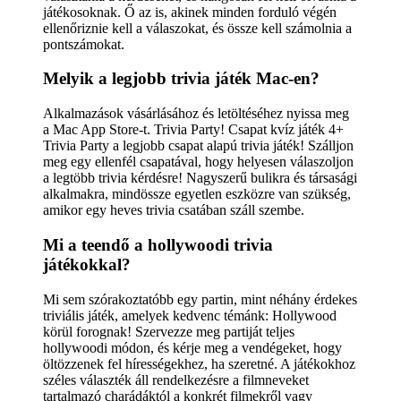
játékosoknak. Ő az is, akinek minden forduló végén
ellenőriznie kell a válaszokat, és össze kell számolnia a
pontszámokat.
Melyik a legjobb trivia játék Mac-en?
Alkalmazások vásárlásához és letöltéséhez nyissa meg
a Mac App Store-t. Trivia Party! Csapat kvíz játék 4+
Trivia Party a legjobb csapat alapú trivia játék! Szálljon
meg egy ellenfél csapatával, hogy helyesen válaszoljon
a legtöbb trivia kérdésre! Nagyszerű bulikra és társasági
alkalmakra, mindössze egyetlen eszközre van szükség,
amikor egy heves trivia csatában száll szembe.
Mi a teendő a hollywoodi trivia
játékokkal?
Mi sem szórakoztatóbb egy partin, mint néhány érdekes
triviális játék, amelyek kedvenc témánk: Hollywood
körül forognak! Szervezze meg partiját teljes
hollywoodi módon, és kérje meg a vendégeket, hogy
öltözzenek fel hírességekhez, ha szeretné. A játékokhoz
széles választék áll rendelkezésre a filmneveket
tartalmazó charádáktól a konkrét filmekről vagy