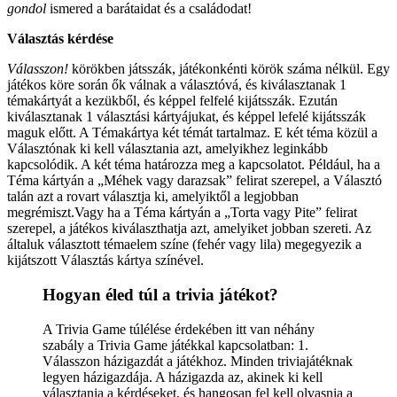
gondol
ismered a barátaidat és a családodat!
Választás kérdése
Válasszon!
körökben játsszák, játékonkénti körök száma nélkül. Egy
játékos köre során ők válnak a választóvá, és kiválasztanak 1
témakártyát a kezükből, és képpel felfelé kijátsszák. Ezután
kiválasztanak 1 választási kártyájukat, és képpel lefelé kijátsszák
maguk előtt. A Témakártya két témát tartalmaz. E két téma közül a
Választónak ki kell választania azt, amelyikhez leginkább
kapcsolódik. A két téma határozza meg a kapcsolatot. Például, ha a
Téma kártyán a „Méhek vagy darazsak” felirat szerepel, a Választó
talán azt a rovart választja ki, amelyiktől a legjobban
megrémiszt.Vagy ha a Téma kártyán a „Torta vagy Pite” felirat
szerepel, a játékos kiválaszthatja azt, amelyiket jobban szereti. Az
általuk választott témaelem színe (fehér vagy lila) megegyezik a
kijátszott Választás kártya színével.
Hogyan éled túl a trivia játékot?
A Trivia Game túlélése érdekében itt van néhány
szabály a Trivia Game játékkal kapcsolatban: 1.
Válasszon házigazdát a játékhoz. Minden triviajátéknak
legyen házigazdája. A házigazda az, akinek ki kell
választania a kérdéseket, és hangosan fel kell olvasnia a