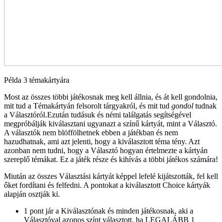
Példa 3 témakártyára
Most az összes többi játékosnak meg kell állnia, és át kell gondolnia,
mit tud a Témakártyán felsorolt ​​tárgyakról, és mit tud
gondol
tudnak
a Választóról.Ezután tudásuk és némi találgatás segítségével
megpróbálják kiválasztani ugyanazt a színű kártyát, mint a Választó.
A választók nem blöffölhetnek ebben a játékban és nem
hazudhatnak, ami azt jelenti, hogy a kiválasztott téma tény. Azt
azonban nem tudni, hogy a Választó hogyan értelmezte a kártyán
szereplő témákat. Ez a játék része és kihívás a többi játékos számára!
Miután az összes Választási kártyát képpel lefelé kijátszották, fel kell
őket fordítani és felfedni. A pontokat a kiválasztott Choice kártyák
alapján osztják ki.
1 pont jár a Kiválasztónak és minden játékosnak, aki a
Választóval azonos színt választott, ha LEGALÁBB 1