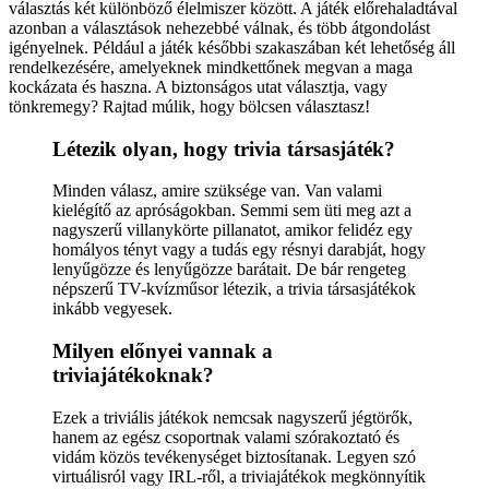
választás két különböző élelmiszer között. A játék előrehaladtával
azonban a választások nehezebbé válnak, és több átgondolást
igényelnek. Például a játék későbbi szakaszában két lehetőség áll
rendelkezésére, amelyeknek mindkettőnek megvan a maga
kockázata és haszna. A biztonságos utat választja, vagy
tönkremegy? Rajtad múlik, hogy bölcsen választasz!
Létezik olyan, hogy trivia társasjáték?
Minden válasz, amire szüksége van. Van valami
kielégítő az apróságokban. Semmi sem üti meg azt a
nagyszerű villanykörte pillanatot, amikor felidéz egy
homályos tényt vagy a tudás egy résnyi darabját, hogy
lenyűgözze és lenyűgözze barátait. De bár rengeteg
népszerű TV-kvízműsor létezik, a trivia társasjátékok
inkább vegyesek.
Milyen előnyei vannak a
triviajátékoknak?
Ezek a triviális játékok nemcsak nagyszerű jégtörők,
hanem az egész csoportnak valami szórakoztató és
vidám közös tevékenységet biztosítanak. Legyen szó
virtuálisról vagy IRL-ről, a triviajátékok megkönnyítik