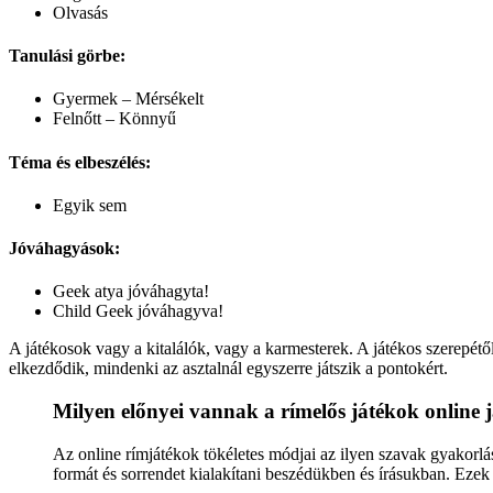
Olvasás
Tanulási görbe:
Gyermek – Mérsékelt
Felnőtt – Könnyű
Téma és elbeszélés:
Egyik sem
Jóváhagyások:
Geek atya jóváhagyta!
Child Geek jóváhagyva!
A játékosok vagy a kitalálók, vagy a karmesterek. A játékos szerepétő
elkezdődik, mindenki az asztalnál egyszerre játszik a pontokért.
Milyen előnyei vannak a rímelős játékok online
Az online rímjátékok tökéletes módjai az ilyen szavak gyakorl
formát és sorrendet kialakítani beszédükben és írásukban. Ezek a