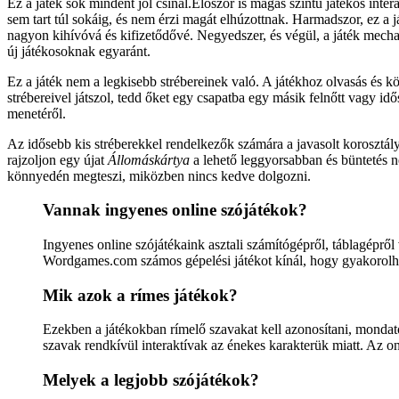
Ez a játék sok mindent jól csinál.Először is magas szintű játékos inte
sem tart túl sokáig, és nem érzi magát elhúzottnak. Harmadszor, ez a j
nagyon kihívóvá és kifizetődővé. Negyedszer, és végül, a játék mech
új játékosoknak egyaránt.
Ez a játék nem a legkisebb strébereinek való. A játékhoz olvasás és k
strébereivel játszol, tedd őket egy csapatba egy másik felnőtt vagy idő
menetéről.
Az idősebb kis stréberekkel rendelkezők számára a javasolt korosztál
rajzoljon egy újat
Állomáskártya
a lehető leggyorsabban és büntetés n
könnyedén megteszi, miközben nincs kedve dolgozni.
Vannak ingyenes online szójátékok?
Ingyenes online szójátékaink asztali számítógépről, táblagépről 
Wordgames.com számos gépelési játékot kínál, hogy gyakorolh
Mik azok a rímes játékok?
Ezekben a játékokban rímelő szavakat kell azonosítani, mondatok
szavak rendkívül interaktívak az énekes karakterük miatt. Az o
Melyek a legjobb szójátékok?