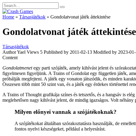
Skip
Search
to
for:
content
Home
»
Társasjátékok
»
Gondolatvonat játék áttekintése
Gondolatvonat játék áttekintése
Társasjátékok
Author
Yael
Views
5
Published by
2011-02-13
Modified by
2023-01
Content
Gondolatmenet
egy parti szójáték, amely kihívást jelent és szórakoz
figyelmesen figyeljünk. A Trains of Gondolat egy független játék, ame
próbálják megfejteni. A játék egy vonaton játszódik, és minden kara
Összesen több mint 50 szint van, és a játék egy érdekes történettel re
A Trains of Thought grafikája színes és tetszetős, és a hangsáv is e
meglehetősen nagy kihívást jelent, de mindig igazságos. Volt néhány p
Milyen előnyei vannak a szójátékoknak?
A szójátékokat általában szórakoztatásra használják, de emellet
fontos nyelvi készségeket, például a helyesírást.