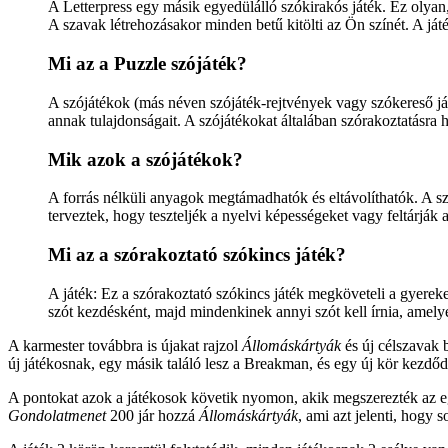
A Letterpress egy másik egyedülálló szókirakós játék. Ez olyan, 
A szavak létrehozásakor minden betű kitölti az Ön színét. A játé
Mi az a Puzzle szójáték?
A szójátékok (más néven szójáték-rejtvények vagy szókereső ját
annak tulajdonságait. A szójátékokat általában szórakoztatásra ha
Mik azok a szójátékok?
A forrás nélküli anyagok megtámadhatók és eltávolíthatók. A s
terveztek, hogy teszteljék a nyelvi képességeket vagy feltárják a
Mi az a szórakoztató szókincs játék?
A játék: Ez a szórakoztató szókincs játék megköveteli a gyereke
szót kezdésként, majd mindenkinek annyi szót kell írnia, amelye
A karmester továbbra is újakat rajzol
Állomáskártyák
és új célszavak 
új játékosnak, egy másik találó lesz a Breakman, és egy új kör kezdőd
A pontokat azok a játékosok követik nyomon, akik megszerezték az 
Gondolatmenet
200 jár hozzá
Állomáskártyák
, ami azt jelenti, hogy 