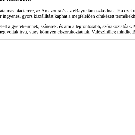
atalmas piacterére, az Amazonra és az eBayre támaszkodnak. Ha ezekről
r ingyenes, gyors kiszállítást kaphat a megfelelően címkézett termékekh
lt a gyerekeimnek, színesek, és ami a legfontosabb, szórakoztatóak. M
l meg voltak írva, vagy könnyen elszórakoztatnak. Valószínűleg mindkett