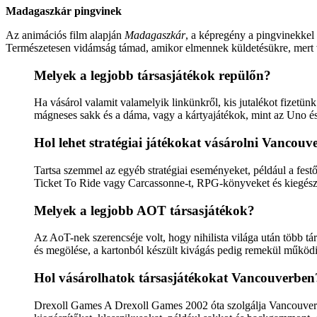
Madagaszkár pingvinek
Az animációs film alapján
Madagaszkár
, a képregény a pingvinekkel 
Természetesen vidámság támad, amikor elmennek küldetésükre, mert v
Melyek a legjobb társasjátékok repülőn?
Ha vásárol valamit valamelyik linkünkről, kis jutalékot fizetün
mágneses sakk és a dáma, vagy a kártyajátékok, mint az Uno 
Hol lehet stratégiai játékokat vásárolni Vancouv
Tartsa szemmel az egyéb stratégiai eseményeket, például a fest
Ticket To Ride vagy Carcassonne-t, RPG-könyveket és kiegészí
Melyek a legjobb AOT társasjátékok?
Az AoT-nek szerencséje volt, hogy nihilista világa után több tá
és megölése, a kartonból készült kivágás pedig remekül működ
Hol vásárolhatok társasjátékokat Vancouverben
Drexoll Games A Drexoll Games 2002 óta szolgálja Vancouvert 