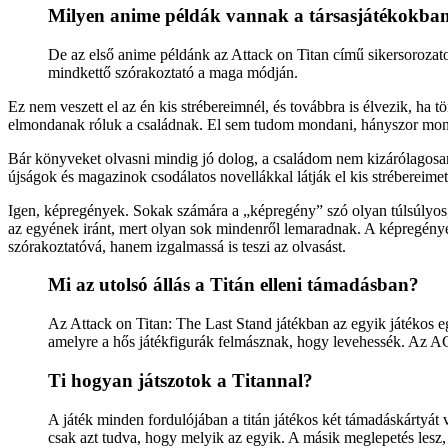
Milyen anime példák vannak a társasjátékokba
De az első anime példánk az Attack on Titan című sikersorozaton 
mindkettő szórakoztató a maga módján.
Ez nem veszett el az én kis strébereimnél, és továbbra is élvezik, ha 
elmondanak róluk a családnak. El sem tudom mondani, hányszor mondt
Bár könyveket olvasni mindig jó dolog, a családom nem kizárólagosan 
újságok és magazinok csodálatos novellákkal látják el kis strébereime
Igen, képregények. Sokak számára a „képregény” szó olyan túlsúlyos, 
az egyének iránt, mert olyan sok mindenről lemaradnak. A képregények
szórakoztatóvá, hanem izgalmassá is teszi az olvasást.
Mi az utolsó állás a Titán elleni támadásban?
Az Attack on Titan: The Last Stand játékban az egyik játékos eg
amelyre a hős játékfigurák felmásznak, hogy levehessék. Az AC
Ti hogyan játszotok a Titannal?
A játék minden fordulójában a titán játékos két támadáskártyát v
csak azt tudva, hogy melyik az egyik. A másik meglepetés lesz, 