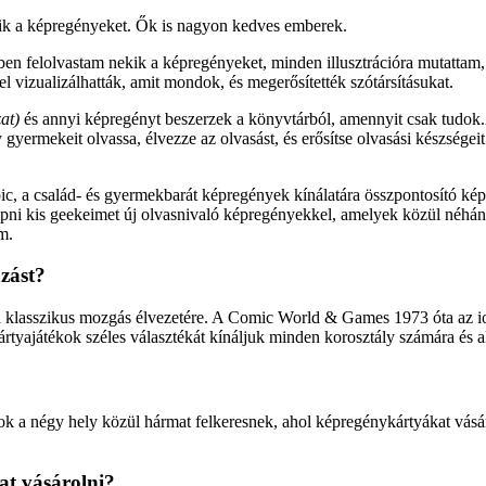
etik a képregényeket. Ők is nagyon kedves emberek.
felolvastam nekik a képregényeket, minden illusztrációra mutattam, h
el vizualizálhatták, amit mondok, és megerősítették szótársításukat.
zat)
és annyi képregényt beszerzek a könyvtárból, amennyit csak tudok.
 gyermekeit olvassa, élvezze az olvasást, és erősítse olvasási készség
c, a család- és gyermekbarát képregények kínálatára összpontosító kép
lepni kis geekeimet új olvasnivaló képregényekkel, amelyek közül néh
m.
zást?
a klasszikus mozgás élvezetére. A Comic World & Games 1973 óta az i
ártyajátékok széles választékát kínáljuk minden korosztály számára és 
 a négy hely közül hármat felkeresnek, ahol képregénykártyákat vásár
at vásárolni?