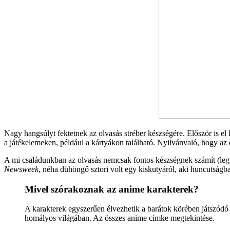
Nagy hangsúlyt fektetnek az olvasás stréber készségére. Először is el
a játékelemeken, például a kártyákon található. Nyilvánvaló, hogy az 
A mi családunkban az olvasás nemcsak fontos készségnek számít (legye
Newsweek
, néha dühöngő sztori volt egy kiskutyáról, aki huncutság
Mivel szórakoznak az anime karakterek?
A karakterek egyszerűen élvezhetik a barátok körében játszódó
homályos világában. Az összes anime címke megtekintése.