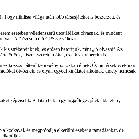
hogy nihilista világa után több társasjátékot is beszerzett, és
évesem esetében véletlenszerű utcatáblákat olvasnak, és mindent
e van. A 7 évesem élő GPS-vé változott.
kis strébereinknek, és erősen bátorítjuk, mint „jó olvasni”.Az
tetődőek, hiszen szeretem őket, és a kis strébereim is.
n és koszos hátterű képregényboltokban élnek. Ó, mit érzek ezek iránt
trációkat ötvöznek, és olyan egyedi kínálatot alkotnak, amely nemcsak
söket képviselik. A Titan bábu egy függőleges játéktábla elem,
dob a kockával, és megpróbálja elkerülni ezeket a támadásokat, de
 elkerüljék.