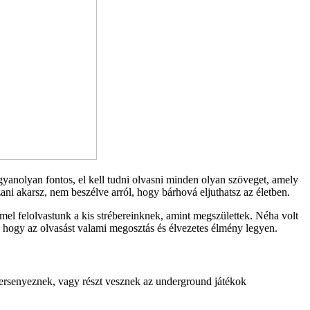
ugyanolyan fontos, el kell tudni olvasni minden olyan szöveget, amely
ni akarsz, nem beszélve arról, hogy bárhová eljuthatsz az életben.
el felolvastunk a kis strébereinknek, amint megszülettek. Néha volt
, hogy az olvasást valami megosztás és élvezetes élmény legyen.
versenyeznek, vagy részt vesznek az underground játékok