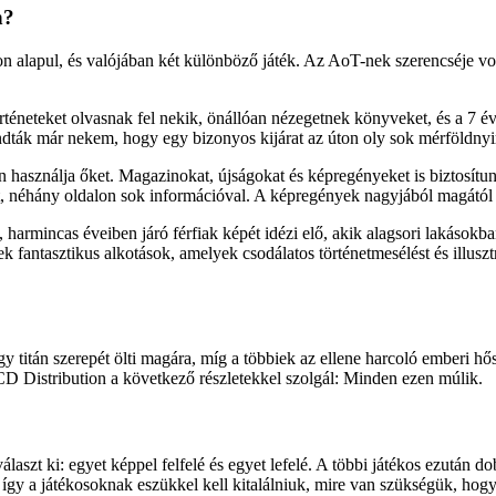
n?
alapul, és valójában két különböző játék. Az AoT-nek szerencséje volt, 
történeteket olvasnak fel nekik, önállóan nézegetnek könyveket, és a 7 
ák már nekem, hogy egy bizonyos kijárat az úton oly sok mérföldnyir
használja őket. Magazinokat, újságokat és képregényeket is biztosítunk 
t, néhány oldalon sok információval. A képregények nagyjából magától ér
harmincas éveiben járó férfiak képét idézi elő, akik alagsori lakásokba
 fantasztikus alkotások, amelyek csodálatos történetmesélést és illusz
y titán szerepét ölti magára, míg a többiek az ellene harcoló emberi hő
D Distribution a következő részletekkel szolgál: Minden ezen múlik.
álaszt ki: egyet képpel felfelé és egyet lefelé. A többi játékos ezután 
így a játékosoknak eszükkel kell kitalálniuk, mire van szükségük, hogy