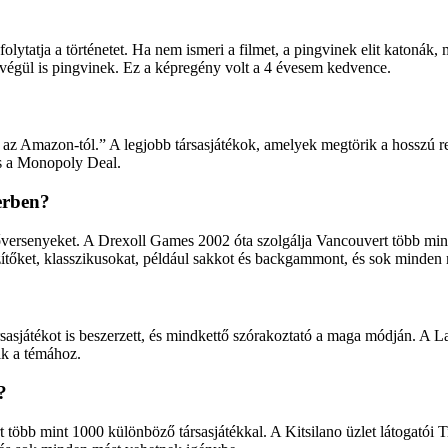
folytatja a történetet. Ha nem ismeri a filmet, a pingvinek elit katonák
égül is pingvinek. Ez a képregény volt a 4 évesem kedvence.
k az Amazon-tól.” A legjobb társasjátékok, amelyek megtörik a hosszú re
és a Monopoly Deal.
erben?
őversenyeket. A Drexoll Games 2002 óta szolgálja Vancouvert több mint 
tőket, klasszikusokat, például sakkot és backgammont, és sok minden
rsasjátékot is beszerzett, és mindkettő szórakoztató a maga módján. A L
ik a témához.
?
több mint 1000 különböző társasjátékkal. A Kitsilano üzlet látogatói