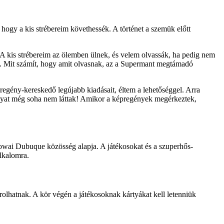
ogy a kis strébereim követhessék. A történet a szemük előtt
A kis strébereim az ölemben ülnek, és velem olvassák, ha pedig nem
eit. Mit számít, hogy amit olvasnak, az a Supermant megtámadó
regény-kereskedő legújabb kiadásait, éltem a lehetőséggel. Arra
ányat még soha nem láttak! Amikor a képregények megérkeztek,
owai Dubuque közösség alapja. A játékosokat és a szuperhős-
alkalomra.
olhatnak. A kör végén a játékosoknak kártyákat kell letenniük