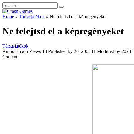
Skip
Search
to
for:
content
Home
»
Társasjátékok
»
Ne felejtsd el a képregényeket
Ne felejtsd el a képregényeket
Társasjátékok
Author
Imani
Views
13
Published by
2012-03-11
Modified by
2023-
Content