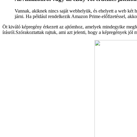
Vannak, akiknek nincs saját webhelyük, és ehelyett a web két h
járni. Ha például rendelkezik Amazon Prime-előfizetéssel, akko
Öt kiváló képregény érkezett az ajtómhoz, amelyek mindegyike megfele
írásról.Szórakoztattak rajtuk, ami azt jelenti, hogy a képregények jó