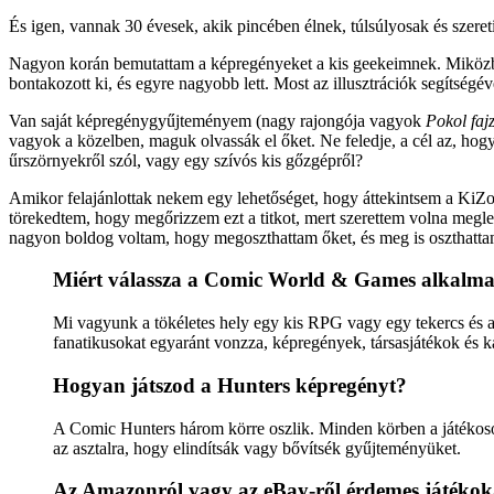
És igen, vannak 30 évesek, akik pincében élnek, túlsúlyosak és szer
Nagyon korán bemutattam a képregényeket a kis geekeimnek. Miközben 
bontakozott ki, és egyre nagyobb lett. Most az illusztrációk segítségév
Van saját képregénygyűjteményem (nagy rajongója vagyok
Pokol faj
vagyok a közelben, maguk olvassák el őket. Ne feledje, a cél az, hogy
űrszörnyekről szól, vagy egy szívós kis gőzgépről?
Amikor felajánlottak nekem egy lehetőséget, hogy áttekintsem a KiZoi
törekedtem, hogy megőrizzem ezt a titkot, mert szerettem volna meg
nagyon boldog voltam, hogy megoszthattam őket, és meg is oszthatta
Miért válassza a Comic World & Games alkalma
Mi vagyunk a tökéletes hely egy kis RPG vagy egy tekercs és 
fanatikusokat egyaránt vonzza, képregények, társasjátékok és k
Hogyan játszod a Hunters képregényt?
A Comic Hunters három körre oszlik. Minden körben a játékosok
az asztalra, hogy elindítsák vagy bővítsék gyűjteményüket.
Az Amazonról vagy az eBay-ről érdemes játékok