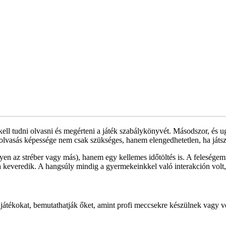
 kell tudni olvasni és megérteni a játék szabálykönyvét. Másodszor, és 
olvasás képessége nem csak szükséges, hanem elengedhetetlen, ha játsza
n az stréber vagy más), hanem egy kellemes időtöltés is. A feleségemm
ba keveredik. A hangsúly mindig a gyermekeinkkel való interakción volt
 játékokat, bemutathatják őket, amint profi meccsekre készülnek vagy 