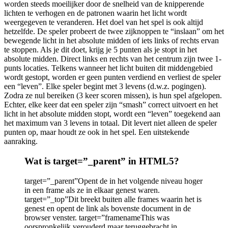
worden steeds moeilijker door de snelheid van de knipperende
lichten te verhogen en de patronen waarin het licht wordt
weergegeven te veranderen. Het doel van het spel is ook altijd
hetzelfde. De speler probeert de twee zijknoppen te “inslaan” om het
bewegende licht in het absolute midden of iets links of rechts ervan
te stoppen. Als je dit doet, krijg je 5 punten als je stopt in het
absolute midden. Direct links en rechts van het centrum zijn twee 1-
punts locaties. Telkens wanneer het licht buiten dit middengebied
wordt gestopt, worden er geen punten verdiend en verliest de speler
een “leven”. Elke speler begint met 3 levens (d.w.z. pogingen).
Zodra ze nul bereiken (3 keer scoren missen), is hun spel afgelopen.
Echter, elke keer dat een speler zijn “smash” correct uitvoert en het
licht in het absolute midden stopt, wordt een “leven” toegekend aan
het maximum van 3 levens in totaal. Dit levert niet alleen de speler
punten op, maar houdt ze ook in het spel. Een uitstekende
aanraking.
Wat is target=”_parent” in HTML5?
target=”_parent”Opent de in het volgende niveau hoger
in een frame als ze in elkaar genest waren.
target=”_top”Dit breekt buiten alle frames waarin het is
genest en opent de link als bovenste document in de
browser venster. target=”framenameThis was
oorspronkelijk verouderd maar teruggebracht in