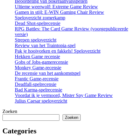
Beoordeling van pokeraanvalsspellen
Ultieme weerwolf: Extreme Game Review
Gamen in stijl: E-WIN Gaming Chair Review
Speloverzicht zomerkamp
Dead Shot-spelrecensie
RPG Battles: The Card Game Review (voorgepubliceerde
versie)
Strepen speloverzicht
Review van het Traintopia-spel
Pak je hooivorken en fakkels! Speloverzicht
Hekken Game recensie
Gobs of Jobs-gamerecensie
Monkey Game-recensie
De recensie van het aankomstspel
Frantic Game-recensie
Deadfall-spelrecensie
Bad Karma-spelrecensie
Voordat ik je vermoord, Mister Spy Game Review
Julius Caesar speloverzicht
Zoeken
Zoeken
Categories