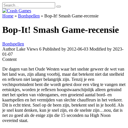
Skip
Search
to
for:
content
Home
»
Bordspellen
»
Bop-It! Smash Game-recensie
Bop-It! Smash Game-recensie
Bordspellen
Author
Lake
Views
6
Published by
2012-06-03
Modified by
2023-
01-07
Content
De dagen van het Oude Westen waar het snelste geweer de wet van
het land was, zijn allang voorbij, maar dat betekent niet dat snelheid
en reflexen niet langer belangrijk zijn. Tenzij je een
vechtsportstudent bent die wordt getest door een vlieg te vangen met
eetstokjes, worden je reflexen hoogstwaarschijnlijk alleen getraind
met het spelen van videogames, een groeiend aantal bord- en
kaartspellen en het vermijden van slechte chauffeurs in het verkeer.
Dit is echt triest. Snel op de been zijn, betekent snel in je hoofd. Als
je snel kunt denken, kun je snel zijn, en de snelste zijn…nou, dat is
net zo goed als de enige zijn die 15 seconden na High Noon
overeind staat.