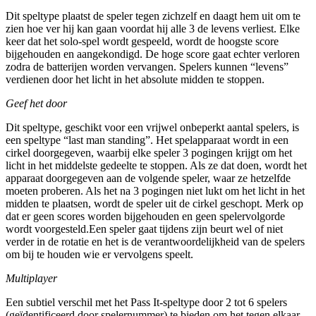
Dit speltype plaatst de speler tegen zichzelf en daagt hem uit om te
zien hoe ver hij kan gaan voordat hij alle 3 de levens verliest. Elke
keer dat het solo-spel wordt gespeeld, wordt de hoogste score
bijgehouden en aangekondigd. De hoge score gaat echter verloren
zodra de batterijen worden vervangen. Spelers kunnen “levens”
verdienen door het licht in het absolute midden te stoppen.
Geef het door
Dit speltype, geschikt voor een vrijwel onbeperkt aantal spelers, is
een speltype “last man standing”. Het spelapparaat wordt in een
cirkel doorgegeven, waarbij elke speler 3 pogingen krijgt om het
licht in het middelste gedeelte te stoppen. Als ze dat doen, wordt het
apparaat doorgegeven aan de volgende speler, waar ze hetzelfde
moeten proberen. Als het na 3 pogingen niet lukt om het licht in het
midden te plaatsen, wordt de speler uit de cirkel geschopt. Merk op
dat er geen scores worden bijgehouden en geen spelervolgorde
wordt voorgesteld.Een speler gaat tijdens zijn beurt wel of niet
verder in de rotatie en het is de verantwoordelijkheid van de spelers
om bij te houden wie er vervolgens speelt.
Multiplayer
Een subtiel verschil met het Pass It-speltype door 2 tot 6 spelers
(geïdentificeerd door spelernummer) te bieden om het tegen elkaar