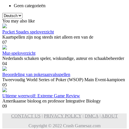
Geen categorieën
Kies
een
You may also like
taal
Pocket Spades speloverzicht
Kaartspellen zijn nog steeds niet alleen een van de
0
7
Mur-speloverzicht
Nederlands schaken speler, wiskundige, auteur en schaakbeheerder
0
4
Beoordeling van pokeraanvalsspellen
Tweevoudig World Series of Poker (WSOP) Main Event-kampioen
0
5
Ultieme weerwolf: Extreme Game Review
Amerikaanse bioloog en professor Integrative Biology
0
9
CONTACT US
|
PRIVACY POLICY
|
DMCA
|
ABOUT
Copyright © 2022 Crash Gamesaz.com