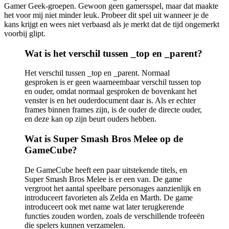
Gamer Geek-groepen. Gewoon geen gamersspel, maar dat maakte
het voor mij niet minder leuk. Probeer dit spel uit wanneer je de
kans krijgt en wees niet verbaasd als je merkt dat de tijd ongemerkt
voorbij glipt.
Wat is het verschil tussen _top en _parent?
Het verschil tussen _top en _parent. Normaal
gesproken is er geen waarneembaar verschil tussen top
en ouder, omdat normaal gesproken de bovenkant het
venster is en het ouderdocument daar is. Als er echter
frames binnen frames zijn, is de ouder de directe ouder,
en deze kan op zijn beurt ouders hebben.
Wat is Super Smash Bros Melee op de
GameCube?
De GameCube heeft een paar uitstekende titels, en
Super Smash Bros Melee is er een van. De game
vergroot het aantal speelbare personages aanzienlijk en
introduceert favorieten als Zelda en Marth. De game
introduceert ook met name wat later terugkerende
functies zouden worden, zoals de verschillende trofeeën
die spelers kunnen verzamelen.