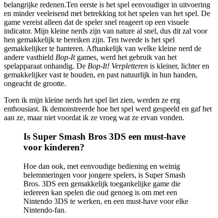
belangrijke redenen.Ten eerste is het spel eenvoudiger in uitvoering
en minder veeleisend met betrekking tot het spelen van het spel. De
game vereist alleen dat de speler snel reageert op een visuele
indicator. Mijn kleine nerds zijn van nature al snel, dus dit zal voor
hen gemakkelijk te bereiken zijn. Ten tweede is het spel
gemakkelijker te hanteren. Afhankelijk van welke kleine nerd de
andere vasthield
Bop-It
games, werd het gebruik van het
spelapparaat onhandig. De
Bop-It! Verpletteren
is kleiner, lichter en
gemakkelijker vast te houden, en past natuurlijk in hun handen,
ongeacht de grootte.
Toen ik mijn kleine nerds het spel liet zien, werden ze erg
enthousiast. Ik demonstreerde hoe het spel werd gespeeld en gaf het
aan ze, maar niet voordat ik ze vroeg wat ze ervan vonden.
Is Super Smash Bros 3DS een must-have
voor kinderen?
Hoe dan ook, met eenvoudige bediening en weinig
belemmeringen voor jongere spelers, is Super Smash
Bros. 3DS een gemakkelijk toegankelijke game die
iedereen kan spelen die oud genoeg is om met een
Nintendo 3DS te werken, en een must-have voor elke
Nintendo-fan.