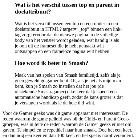
Wat is het verschil tussen top en parent in
doelattribuut?
Wat is het verschil tussen een top en een ouder in een
doelattribuut in HTML? target=”_top” binnen een link-
tag zorgt ervoor dat de nieuwe pagina in de volledige
body van het venster wordt geladen, wat handig is als
je ooit uit de frameset die je hebt gemaakt wilt
ontsnappen en een frameloze pagina wilt hebben.
Hoe word ik beter in Smash?
Maak van het spelen van Smash familietijd, zelfs als je
geen geweldige gamer bent. Of, als je net als mijn man
bent, kun je Smash zo instellen dat het jou (de
uitstekende Smash-gamer) elke keer dat je speelt een
automatische handicap geeft, zodat de kans groter is dat
je verslagen wordt als je de hele tijd wint. .
Voor de Gamer-geeks was dit game-apparaat niet interessant. De
reden waarom de game geliefd was bij de Child- en Parent Geek-
groepen, was in feite de reden waarom de Gamer-geeks er niet om
gaven. Te simpel en te repetitief naar hun smaak. Doe het een keer,
en dan nog een keer en dan 100 keer, en het spel is nooit veranderd.