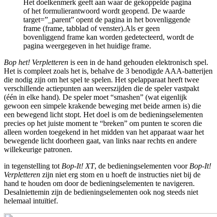
Het doelkenmerk geeft aan waar de gekoppelde pagina
of het formulierantwoord wordt geopend. De waarde
target=”_parent” opent de pagina in het bovenliggende
frame (frame, tabblad of venster).Als er geen
bovenliggend frame kan worden gedetecteerd, wordt de
pagina weergegeven in het huidige frame.
Bop het! Verpletteren
is een in de hand gehouden elektronisch spel.
Het is compleet zoals het is, behalve de 3 benodigde AAA-batterijen
die nodig zijn om het spel te spelen. Het spelapparaat heeft twee
verschillende actiepunten aan weerszijden die de speler vastpakt
(één in elke hand). De speler moet “smashen” (wat eigenlijk
gewoon een simpele krakende beweging met beide armen is) die
een bewegend licht stopt. Het doel is om de bedieningselementen
precies op het juiste moment te “breken” om punten te scoren die
alleen worden toegekend in het midden van het apparaat waar het
bewegende licht doorheen gaat, van links naar rechts en andere
willekeurige patronen.
in tegenstelling tot
Bop-It! XT
, de bedieningselementen voor
Bop-It!
Verpletteren
zijn niet erg stom en u hoeft de instructies niet bij de
hand te houden om door de bedieningselementen te navigeren.
Desalniettemin zijn de bedieningselementen ook nog steeds niet
helemaal intuïtief.