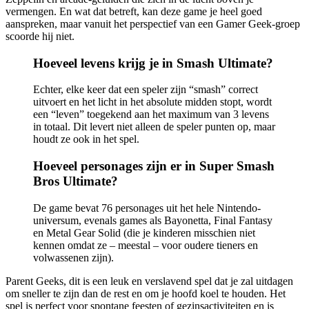
vermengen. En wat dat betreft, kan deze game je heel goed
aanspreken, maar vanuit het perspectief van een Gamer Geek-groep
scoorde hij niet.
Hoeveel levens krijg je in Smash Ultimate?
Echter, elke keer dat een speler zijn “smash” correct
uitvoert en het licht in het absolute midden stopt, wordt
een “leven” toegekend aan het maximum van 3 levens
in totaal. Dit levert niet alleen de speler punten op, maar
houdt ze ook in het spel.
Hoeveel personages zijn er in Super Smash
Bros Ultimate?
De game bevat 76 personages uit het hele Nintendo-
universum, evenals games als Bayonetta, Final Fantasy
en Metal Gear Solid (die je kinderen misschien niet
kennen omdat ze – meestal – voor oudere tieners en
volwassenen zijn).
Parent Geeks, dit is een leuk en verslavend spel dat je zal uitdagen
om sneller te zijn dan de rest en om je hoofd koel te houden. Het
spel is perfect voor spontane feesten of gezinsactiviteiten en is