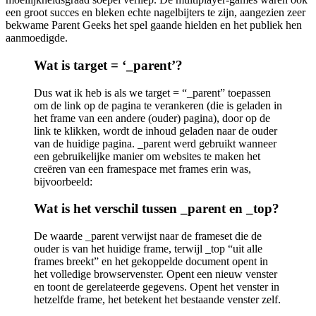
een groot succes en bleken echte nagelbijters te zijn, aangezien zeer
bekwame Parent Geeks het spel gaande hielden en het publiek hen
aanmoedigde.
Wat is target = ‘_parent’?
Dus wat ik heb is als we target = “_parent” toepassen
om de link op de pagina te verankeren (die is geladen in
het frame van een andere (ouder) pagina), door op de
link te klikken, wordt de inhoud geladen naar de ouder
van de huidige pagina. _parent werd gebruikt wanneer
een gebruikelijke manier om websites te maken het
creëren van een framespace met frames erin was,
bijvoorbeeld:
Wat is het verschil tussen _parent en _top?
De waarde _parent verwijst naar de frameset die de
ouder is van het huidige frame, terwijl _top “uit alle
frames breekt” en het gekoppelde document opent in
het volledige browservenster. Opent een nieuw venster
en toont de gerelateerde gegevens. Opent het venster in
hetzelfde frame, het betekent het bestaande venster zelf.