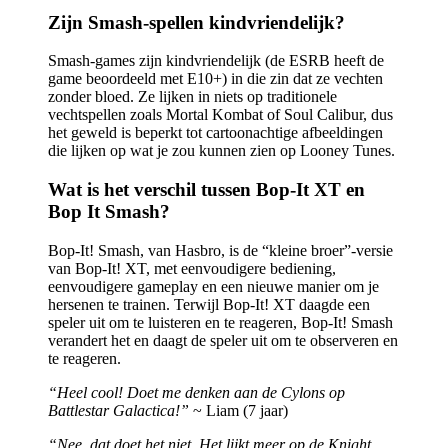
Zijn Smash-spellen kindvriendelijk?
Smash-games zijn kindvriendelijk (de ESRB heeft de
game beoordeeld met E10+) in die zin dat ze vechten
zonder bloed. Ze lijken in niets op traditionele
vechtspellen zoals Mortal Kombat of Soul Calibur, dus
het geweld is beperkt tot cartoonachtige afbeeldingen
die lijken op wat je zou kunnen zien op Looney Tunes.
Wat is het verschil tussen Bop-It XT en
Bop It Smash?
Bop-It! Smash, van Hasbro, is de “kleine broer”-versie
van Bop-It! XT, met eenvoudigere bediening,
eenvoudigere gameplay en een nieuwe manier om je
hersenen te trainen. Terwijl Bop-It! XT daagde een
speler uit om te luisteren en te reageren, Bop-It! Smash
verandert het en daagt de speler uit om te observeren en
te reageren.
“Heel cool! Doet me denken aan de Cylons op
Battlestar Galactica!”
~ Liam (7 jaar)
“Nee, dat doet het niet. Het lijkt meer op de Knight