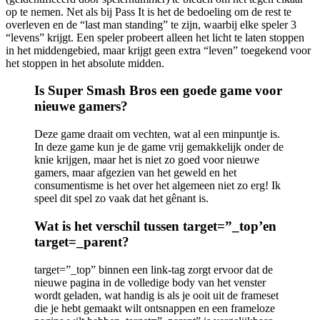
op te nemen. Net als bij Pass It is het de bedoeling om de rest te
overleven en de “last man standing” te zijn, waarbij elke speler 3
“levens” krijgt. Een speler probeert alleen het licht te laten stoppen
in het middengebied, maar krijgt geen extra “leven” toegekend voor
het stoppen in het absolute midden.
Is Super Smash Bros een goede game voor
nieuwe gamers?
Deze game draait om vechten, wat al een minpuntje is.
In deze game kun je de game vrij gemakkelijk onder de
knie krijgen, maar het is niet zo goed voor nieuwe
gamers, maar afgezien van het geweld en het
consumentisme is het over het algemeen niet zo erg! Ik
speel dit spel zo vaak dat het gênant is.
Wat is het verschil tussen target=”_top’en
target=_parent?
target=”_top” binnen een link-tag zorgt ervoor dat de
nieuwe pagina in de volledige body van het venster
wordt geladen, wat handig is als je ooit uit de frameset
die je hebt gemaakt wilt ontsnappen en een frameloze