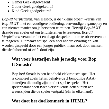
Gamer Geek afgewezen!
Ouder Geek goedgekeurd!
Kind Geek goedgekeurd!
Bop-It! Verpletteren
, van Hasbro, is de “kleine broer” -versie van
Bop-It! XT
, met eenvoudigere bediening, eenvoudigere gameplay en
een nieuwe manier om je hersenen te trainen. Terwijl
Bop-It! XT
daagde een speler uit om te luisteren en te reageren,
Bop-It!
Verpletteren
verandert het en daagt de speler uit om te observeren en
te reageren. Dit maakt het spel een heel andere ervaring en kan
worden gespeeld door een jonger publiek, maar ook door mensen
die slechthorend of zelfs doof zijn.
Wat voor batterijen heb je nodig voor Bop
It Smash?
Bop het! Smash is een handheld elektronisch spel. Het
is compleet zoals het is, behalve de 3 benodigde AAA-
batterijen die nodig zijn om het spel te spelen. Het
spelapparaat heeft twee verschillende actiepunten aan
weerszijden die de speler vastpakt (één in elke hand).
Wat doet het doelkenmerk in HTML?