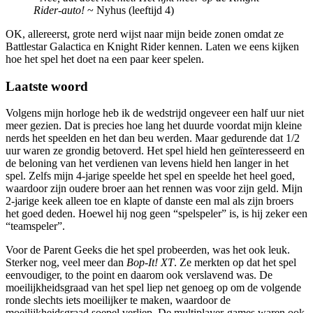
Rider-auto!
~ Nyhus (leeftijd 4)
OK, allereerst, grote nerd wijst naar mijn beide zonen omdat ze
Battlestar Galactica en Knight Rider kennen. Laten we eens kijken
hoe het spel het doet na een paar keer spelen.
Laatste woord
Volgens mijn horloge heb ik de wedstrijd ongeveer een half uur niet
meer gezien. Dat is precies hoe lang het duurde voordat mijn kleine
nerds het speelden en het dan beu werden. Maar gedurende dat 1/2
uur waren ze grondig betoverd. Het spel hield hen geïnteresseerd en
de beloning van het verdienen van levens hield hen langer in het
spel. Zelfs mijn 4-jarige speelde het spel en speelde het heel goed,
waardoor zijn oudere broer aan het rennen was voor zijn geld. Mijn
2-jarige keek alleen toe en klapte of danste een mal als zijn broers
het goed deden. Hoewel hij nog geen “spelspeler” is, is hij zeker een
“teamspeler”.
Voor de Parent Geeks die het spel probeerden, was het ook leuk.
Sterker nog, veel meer dan
Bop-It! XT
. Ze merkten op dat het spel
eenvoudiger, to the point en daarom ook verslavend was. De
moeilijkheidsgraad van het spel liep net genoeg op om de volgende
ronde slechts iets moeilijker te maken, waardoor de
moeilijkheidsgraad soepel verliep. De multiplayer-games waren ook