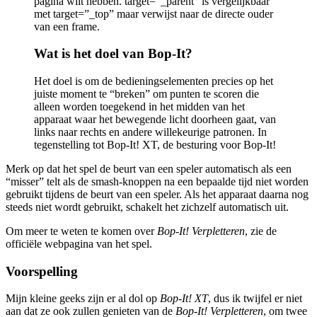
pagina wilt hebben. target=”_parent” is vergelijkbaar
met target=”_top” maar verwijst naar de directe ouder
van een frame.
Wat is het doel van Bop-It?
Het doel is om de bedieningselementen precies op het
juiste moment te “breken” om punten te scoren die
alleen worden toegekend in het midden van het
apparaat waar het bewegende licht doorheen gaat, van
links naar rechts en andere willekeurige patronen. In
tegenstelling tot Bop-It! XT, de besturing voor Bop-It!
Merk op dat het spel de beurt van een speler automatisch als een
“misser” telt als de smash-knoppen na een bepaalde tijd niet worden
gebruikt tijdens de beurt van een speler. Als het apparaat daarna nog
steeds niet wordt gebruikt, schakelt het zichzelf automatisch uit.
Om meer te weten te komen over
Bop-It! Verpletteren
, zie de
officiële webpagina van het spel.
Voorspelling
Mijn kleine geeks zijn er al dol op
Bop-It! XT
, dus ik twijfel er niet
aan dat ze ook zullen genieten van de
Bop-It! Verpletteren
, om twee