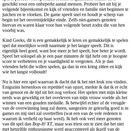
geschikt voor een onbeperkt aantal mensen. Probeer het uit bij je
volgende bijeenkomst en kijk of vrienden en familie niet beginnen te
juichen en te vloeken. De game speelt snel en houdt je scherp van
begin tot het onvermijdelijke einde. Zelfs niet-gamers genoten
hiervan en waren klaar voor hun volgende beurt zodra die van hen
voorbij was.
Kind Geeks, dit is een gemakkelijk te leren en gemakkelijk te spelen
spel dat moeilijker wordt naarmate je het langer speelt. Dit is
eigenlijk heel goed, want hoe meer je het speelt, hoe beter je wordt.
Speel het solospel als je een paar minuten de tijd hebt om je hoogste
score te verbeteren en je vaardigheid te vergroten. Als je dan
vrienden hebt die willen spelen, ga dan in een kring zitten en kijk
wie het langst volhoudt!
Nu is hier een spel waarvan ik dacht dat ik het niet leuk zou vinden.
Enigszins hersenloos en repetitief van opzet, merkte ik dat ik er echt
van genoot en de tijd uit het oog verloor. Het spelen met mijn kleine
nerds was geweldig en het overleven van mijn vrouw voelde als het
winnen van een gouden medaille. Ik betwijfel echter of de vreugde
van de overwinning lang zal duren, aangezien ze griezelig goed is in
games en mij snel zal overtreffen (wat een van de vele redenen is
waarom ik verliefd op haar werd). Ik heb ook veel meer genoten
van dit spel dan
Bop-It! XT
, maar was triest om te zien dat het niet
met hetzelfde enthousiasme werd geaccepteerd als ikzelf van de