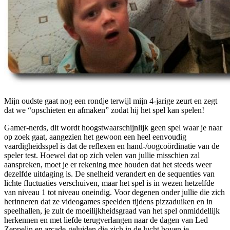
Mijn oudste gaat nog een rondje terwijl mijn 4-jarige zeurt en zegt
dat we “opschieten en afmaken” zodat hij het spel kan spelen!
Gamer-nerds, dit wordt hoogstwaarschijnlijk geen spel waar je naar
op zoek gaat, aangezien het gewoon een heel eenvoudig
vaardigheidsspel is dat de reflexen en hand-/oogcoördinatie van de
speler test. Hoewel dat op zich velen van jullie misschien zal
aanspreken, moet je er rekening mee houden dat het steeds weer
dezelfde uitdaging is. De snelheid verandert en de sequenties van
lichte fluctuaties verschuiven, maar het spel is in wezen hetzelfde
van niveau 1 tot niveau oneindig. Voor degenen onder jullie die zich
herinneren dat ze videogames speelden tijdens pizzaduiken en in
speelhallen, je zult de moeilijkheidsgraad van het spel onmiddellijk
herkennen en met liefde terugverlangen naar de dagen van Led
Zeppelin en arcade-geluiden die zich in de lucht boven je