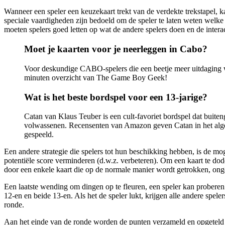
Wanneer een speler een keuzekaart trekt van de verdekte trekstapel, k
speciale vaardigheden zijn bedoeld om de speler te laten weten welke 
moeten spelers goed letten op wat de andere spelers doen en de intera
Moet je kaarten voor je neerleggen in Cabo?
Voor deskundige CABO-spelers die een beetje meer uitdaging wi
minuten overzicht van The Game Boy Geek!
Wat is het beste bordspel voor een 13-jarige?
Catan van Klaus Teuber is een cult-favoriet bordspel dat buiten
volwassenen. Recensenten van Amazon geven Catan in het algem
gespeeld.
Een andere strategie die spelers tot hun beschikking hebben, is de mo
potentiële score verminderen (d.w.z. verbeteren). Om een ​​kaart te do
door een enkele kaart die op de normale manier wordt getrokken, ongea
Een laatste wending om dingen op te fleuren, een speler kan probere
12-en en beide 13-en. Als het de speler lukt, krijgen alle andere spe
ronde.
Aan het einde van de ronde worden de punten verzameld en opgeteld bij