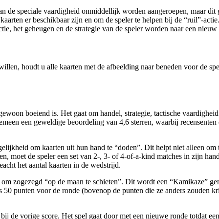
an de speciale vaardigheid onmiddellijk worden aangeroepen, maar dit ga
kaarten er beschikbaar zijn en om de speler te helpen bij de “ruil”-acti
ctie, het geheugen en de strategie van de speler worden naar een nieuw 
llen, houdt u alle kaarten met de afbeelding naar beneden voor de spe
gewoon boeiend is. Het gaat om handel, strategie, tactische vaardigheid
een een geweldige beoordeling van 4,6 sterren, waarbij recensenten 
gelijkheid om kaarten uit hun hand te “doden”. Dit helpt niet alleen o
den, moet de speler een set van 2-, 3- of 4-of-a-kind matches in zijn h
cht het aantal kaarten in de wedstrijd.
n om zogezegd “op de maan te schieten”. Dit wordt een “Kamikaze” gen
lers 50 punten voor de ronde (bovenop de punten die ze anders zouden kr
 de vorige score. Het spel gaat door met een nieuwe ronde totdat een s