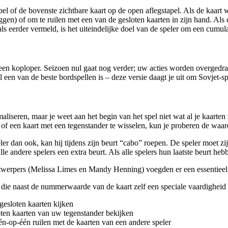
tapel of de bovenste zichtbare kaart op de open aflegstapel. Als de kaart
gen) of om te ruilen met een van de gesloten kaarten in zijn hand. Als 
s eerder vermeld, is het uiteindelijke doel van de speler om een ​​cumula
 een koploper. Seizoen nul gaat nog verder; uw acties worden overgedra
l een van de beste bordspellen is – deze versie daagt je uit om Sovjet-
liseren, maar je weet aan het begin van het spel niet wat al je kaarten
n of een kaart met een tegenstander te wisselen, kun je proberen de waar
er dan ook, kan hij tijdens zijn beurt “cabo” roepen. De speler moet zij
e andere spelers een extra beurt. Als alle spelers hun laatste beurt heb
twerpers (Melissa Limes en Mandy Henning) voegden er een essentieel ‘
 die naast de nummerwaarde van de kaart zelf een speciale vaardigheid
esloten kaarten kijken
ten kaarten van uw tegenstander bekijken
-op-één ruilen met de kaarten van een andere speler