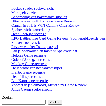
Pocket Spades speloverzicht
Mur-speloverzicht
Beoordeling van pokeraanvalsspellen
Ultieme weerwolf: Extreme Game Review
Gamen in stijl: E-WIN Gaming Chair Review
Speloverzicht zomerkamp
Dead Shot-spelrecensie
RPG Battles: The Card Game Review (voorgepubliceerde vers
Strepen speloverzicht
Review van het Traintopia-spel
Pak je hooivorken en fakkels! Speloverzicht
Hekken Game recensie
Gobs of Jobs-gamerecensie
Monkey Game-recensie
De recensie van het aankomstspel
Frantic Game-recensie
Deadfall-spelrecensie
Bad Karma-spelrecensie
Voordat ik je vermoord, Mister Spy Game Review
Julius Caesar speloverzicht
Zoeken
Zoeken