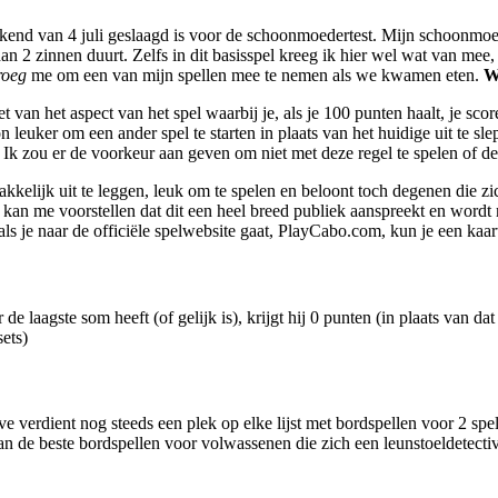
eekend van 4 juli geslaagd is voor de schoonmoedertest. Mijn schoonmoe
 dan 2 zinnen duurt. Zelfs in dit basisspel kreeg ik hier wel wat van m
roeg
me om een ​​van mijn spellen mee te nemen als we kwamen eten.
W
t van het aspect van het spel waarbij je, als je 100 punten haalt, je sco
uker om een ​​ander spel te starten in plaats van het huidige uit te slep
Ik zou er de voorkeur aan geven om niet met deze regel te spelen of de s
makkelijk uit te leggen, leuk om te spelen en beloont toch degenen die z
d. Ik kan me voorstellen dat dit een heel breed publiek aanspreekt en 
ls je naar de officiële spelwebsite gaat, PlayCabo.com, kun je een kaar
aagste som heeft (of gelijk is), krijgt hij 0 punten (in plaats van dat d
ets)
ve verdient nog steeds een plek op elke lijst met bordspellen voor 2 sp
an de beste bordspellen voor volwassenen die zich een leunstoeldetect