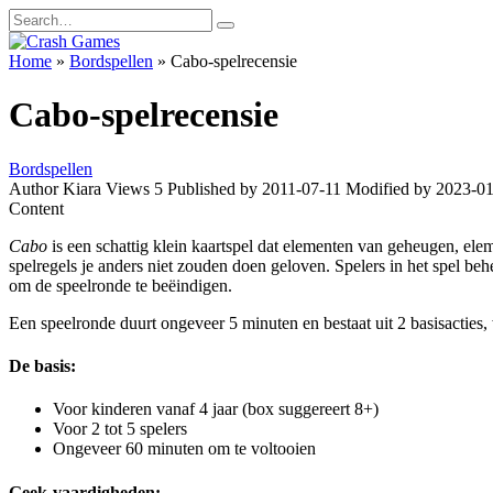
Skip
Search
to
for:
content
Home
»
Bordspellen
»
Cabo-spelrecensie
Cabo-spelrecensie
Bordspellen
Author
Kiara
Views
5
Published by
2011-07-11
Modified by
2023-01
Content
Cabo
is een schattig klein kaartspel dat elementen van geheugen, elem
spelregels je anders niet zouden doen geloven. Spelers in het spel be
om de speelronde te beëindigen.
Een speelronde duurt ongeveer 5 minuten en bestaat uit 2 basisacties,
De basis:
Voor kinderen vanaf 4 jaar (box suggereert 8+)
Voor 2 tot 5 spelers
Ongeveer 60 minuten om te voltooien
Geek-vaardigheden: