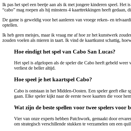
Ik pas het spel een beetje aan als ik met jongere kinderen speel. Het 
“cabo” mag roepen als hij minstens 4 kaarttrekkingen heeft gedaan, di
De game is geweldig voor het aanleren van vroege reken- en telvaar
optellen.
Ik heb geen meisjes, maar ik vraag me af hoe ze het kunstwerk zouden
zouden voelen als mieren in taart. Ik vind de kaartkunst schattig, hoe
Hoe eindigt het spel van Cabo San Lucas?
Het spel is afgelopen als de speler die Cabo heeft gebeld weer w
verliest de beller altijd.
Hoe speel je het kaartspel Cabo?
Cabo is ontstaan ​​in het Midden-Oosten. Een speler geeft elke s
gaan. Elke speler kijkt naar de eerste twee kaarten die voor hem
Wat zijn de beste spellen voor twee spelers voor 
Vier van onze experts hebben Patchwork, gemaakt door ervaren
om strategisch verschillende stukken te verzamelen om een ​​quil