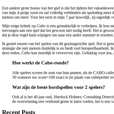
Een andere grote bonus van het spel is dat het tijdens het vakantiew
van mijn 4-jarige zoon en zal volledig verblinden als speluitleg meer
meteen om meer. Voor het eerst in mijn 7 jaar huwelijk, zij eigenlijk
v
Mijn enige kritiek op
Cabo
is een gemakkelijk te verhelpen. Ik hou nie
toevoegen aan een spel dat het gewoon niet nodig heeft. Het is gewoon le
dat je deze regel kunt wijzigen om naar een ander nummer te resetten. 
Ik geniet enorm van het spelen van dit gezinsgerichte spel. Het is ge
strategie die niet meteen duidelijk is en biedt veel herspeelbaarhei
deze reden,
Cabo
kan moeilijk te verwerven zijn. Gelukkig voor jou, a
Hoe werkt de Cabo-ronde?
Alle spelers scoren de som van hun punten; als de CABO-caller de l
50 wanneer uw score=100 exact is (in plaats van onbeperkte res
Wat zijn de beste bordspellen voor 2 spelers?
Ook al is het 40 jaar oud, Sherlock Holmes: Consulting Detecti
de overwinning een verdomd genie te laten voelen, het is een v
Recent Posts