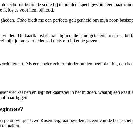
is niet echt nodig om de score bij te houden; speel gewoon een paar rond
e ik losjes voor hem bijhoud.
digheden.
Cabo
biedt me een perfecte gelegenheid om mijn zoon basisopte
 vinden. De kaartkunst is prachtig met de hand getekend, maar is duid
wel mijn jongens er helemaal niets om lijken te geven.
ordt bereikt. Als een speler echter minder punten heeft dan hij, dan is 
peler vier kaarten en legt het kaartspel in het midden, waarbij een kaar
 of haar liggen.
beginners?
 spelontwerper Uwe Rosenberg, aanbevolen als een van de beste spelle
t te maken.