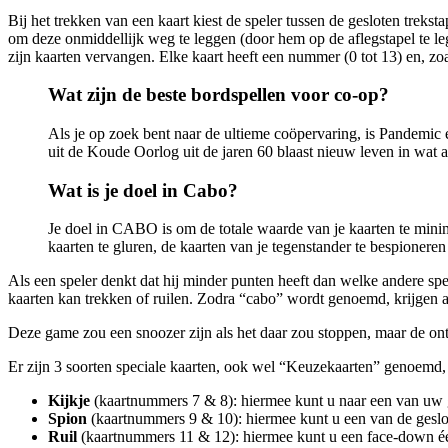
Bij het trekken van een kaart kiest de speler tussen de gesloten treks
om deze onmiddellijk weg te leggen (door hem op de aflegstapel te leg
zijn kaarten vervangen. Elke kaart heeft een nummer (0 tot 13) en, zoal
Wat zijn de beste bordspellen voor co-op?
Als je op zoek bent naar de ultieme coöpervaring, is Pandemic
uit de Koude Oorlog uit de jaren 60 blaast nieuw leven in wat a
Wat is je doel in Cabo?
Je doel in CABO is om de totale waarde van je kaarten te minima
kaarten te gluren, de kaarten van je tegenstander te bespionere
Als een speler denkt dat hij minder punten heeft dan welke andere spel
kaarten kan trekken of ruilen. Zodra “cabo” wordt genoemd, krijgen all
Deze game zou een snoozer zijn als het daar zou stoppen, maar de on
Er zijn 3 soorten speciale kaarten, ook wel “Keuzekaarten” genoemd,
Kijkje
(kaartnummers 7 & 8): hiermee kunt u naar een van uw g
Spion
(kaartnummers 9 & 10): hiermee kunt u een van de geslo
Ruil
(kaartnummers 11 & 12): hiermee kunt u een face-down één