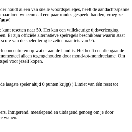
der houdt alleen van snelle woordspelletjes, heeft de aandachtsspanne
ee, maar toen we eenmaal een paar rondes gespeeld hadden, vroeg ze
auw!
re kunt resetten naar 50. Het kan een willekeurige tijdsverlenging
en. Er zijn officiële alternatieve spelregels beschikbaar waarin staat
core van de speler terug te zetten naar iets van 95.
ich concentreren op wat er aan de hand is. Het heeft een diepgaande
wordt momenteel alleen tegengehouden door mond-tot-mondreclame. Om
tspel voor jezelf kopen.
e laagste speler altijd 0 punten krijgt) ) Limiet van één reset tot
elers. Intrigerend, meeslepend en uitdagend genoeg om je door
ive wanen.