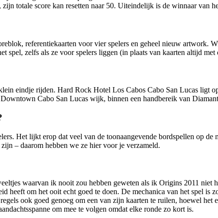
zijn totale score kan resetten naar 50. Uiteindelijk is de winnaar van he
eblok, referentiekaarten voor vier spelers en geheel nieuw artwork. Wi
 spel, zelfs als ze voor spelers liggen (in plaats van kaarten altijd me
lein eindje rijden. Hard Rock Hotel Los Cabos Cabo San Lucas ligt op 
in Downtown Cabo San Lucas wijk, binnen een handbereik van Diamant
?
spelers. Het lijkt erop dat veel van de toonaangevende bordspellen op d
s zijn – daarom hebben we ze hier voor je verzameld.
eltjes waarvan ik nooit zou hebben geweten als ik Origins 2011 niet had 
eid heeft om het ooit echt goed te doen. De mechanica van het spel is z
de regels ook goed genoeg om een ​​van zijn kaarten te ruilen, hoewel het
de aandachtsspanne om mee te volgen omdat elke ronde zo kort is.