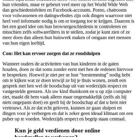
hun vrienden, maar er gebeurt veel meer op het World Wide Web
dan geschiedenisfeiten en Facebook-accounts. Porno, chatrooms
voor volwassenen en datingwebsites zijn ook dingen waarvoor niet
heel veel informatie nodig is om er toegang toe te krijgen. Daarom is
het een goed idee om hun browsergeschiedenis te controleren en
misschien zelfs softwarefilters in te stellen, zodat je kunt zien of ze
meer doen dan alleen hun huiswerk maken of omgaan met mensen
van hun eigen leeftijd.
Con: Het kan ervoor zorgen dat ze rondsluipen
Wanneer ouders de activiteiten van hun kinderen in de gaten
houden, doen ze dat soms zonder eerst met hen de redenen hiervoor
te bespreken. Hoewel je niet per se hun “toestemming” nodig hebt
om te kijken wat ze doen terwijl ze bij je thuis wonen, zendt een
gesprek met hen wel de boodschap uit van wederzijds respect en
vastgestelde grenzen. Als uw kind thuiskomt en u op zijn computer
ziet, maakt dit hem vaak alleen maar ongemakkelijk (zelfs als hij
niets ongepasts doet) en geeft hij de boodschap af dat u hem niet
vertrouwt. Als ze dat echt geloven, kunnen ze gaan sluipen en
dingen voor je verbergen en dat is zeker geen ideaal klimaat om een ​​
puber op te voeden. Wederzijds respect en begrip staan ​​centraal.
Kun je geld verdienen door online