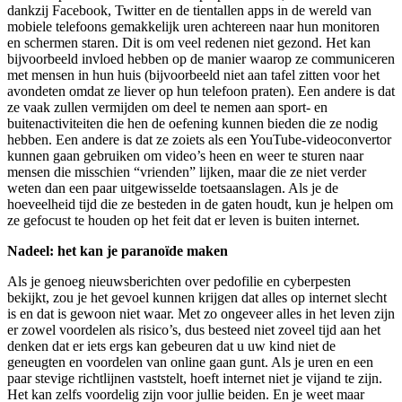
dankzij Facebook, Twitter en de tientallen apps in de wereld van
mobiele telefoons gemakkelijk uren achtereen naar hun monitoren
en schermen staren. Dit is om veel redenen niet gezond. Het kan
bijvoorbeeld invloed hebben op de manier waarop ze communiceren
met mensen in hun huis (bijvoorbeeld niet aan tafel zitten voor het
avondeten omdat ze liever op hun telefoon praten). Een andere is dat
ze vaak zullen vermijden om deel te nemen aan sport- en
buitenactiviteiten die hen de oefening kunnen bieden die ze nodig
hebben. Een andere is dat ze zoiets als een YouTube-videoconvertor
kunnen gaan gebruiken om video’s heen en weer te sturen naar
mensen die misschien “vrienden” lijken, maar die ze niet verder
weten dan een paar uitgewisselde toetsaanslagen. Als je de
hoeveelheid tijd die ze besteden in de gaten houdt, kun je helpen om
ze gefocust te houden op het feit dat er leven is buiten internet.
Nadeel: het kan je paranoïde maken
Als je genoeg nieuwsberichten over pedofilie en cyberpesten
bekijkt, zou je het gevoel kunnen krijgen dat alles op internet slecht
is en dat is gewoon niet waar. Met zo ongeveer alles in het leven zijn
er zowel voordelen als risico’s, dus besteed niet zoveel tijd aan het
denken dat er iets ergs kan gebeuren dat u uw kind niet de
geneugten en voordelen van online gaan gunt. Als je uren en een
paar stevige richtlijnen vaststelt, hoeft internet niet je vijand te zijn.
Het kan zelfs voordelig zijn voor jullie beiden. En je weet maar