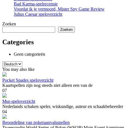
Bad Karma-spelrecensie
Voordat ik je vermoord, Mister Spy Game Review
Julius Caesar speloverzicht
Zoeken
Zoeken
Categories
Geen categorieën
Kies
een
You may also like
taal
Pocket Spades speloverzicht
Kaartspellen zijn nog steeds niet alleen een van de
0
7
Mur-speloverzicht
Nederlands schaken speler, wiskundige, auteur en schaakbeheerder
0
4
Beoordeling van pokeraanvalsspellen
Tweevoudig World Series of Poker (WSOP) Main Event-kampioen