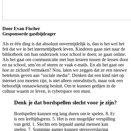
Door Evan Fischer
Gesponsorde gastbijdrager
Als er één ding is dat absoluut onvermijdelijk is, dan is het wel het
feit dat we in het internettijdperk leven. Kinderen gaan niet naar de
bibliotheek om hun onderzoek voor school te doen; ze gaan online.
Als het gaat om communicatie met hun leraren tussen de lessen door
en na school, sms’en of sturen ze vaak e-mails. En als het gaat om
hoe ze zichzelf vermaken? Nou, laten we zeggen dat ze een nieuwe
betekenis geven aan “sociale media”. Denken dat een kind niet op
internet zou moeten zijn, is niet alleen onrealistisch, maar ook een
behoorlijk onnauwkeurig besluit. Om te kunnen gedijen in de
cultuur waarin ze leven, is cyberspace een must.
Denk je dat bordspellen slecht voor je zijn?
Bordspellen kunnen erg lang duren om te spelen. 8. Er
is een leeftijdsgrens. 5. Het is een mogelijke verspilling
van geld. 1. Slechts een bepaald aantal mensen kan
spelen. 7. Sommige games kunnen stressverslaving