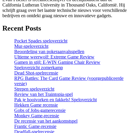
California Lutheran University in Thousand Oaks, Californië. Hij
schrijft graag over het laatste technische nieuws voor verschillende
bedrijven en ontdekt graag nieuwe en innovatieve gadgets.
Recent Posts
Pocket Spades speloverzicht
Mur-speloverzicht
Beoordeling van pokeraanvalsspellen
Ultieme weerwolf: Extreme Game Review
Gamen in stijl: E-WIN Gaming Chair Review
Speloverzicht zomerkamp
Dead Shot-spelrecensie
RPG Battles: The Card Game Review (voorgepubliceerde
versie)
Strepen speloverzicht
Review van het Traintopia-spel
Pak je hooivorken en fakkels! Speloverzicht
Hekken Game recensie
Gobs of Jobs-gamerecensie
Monkey Game-recensie
De recensie van het aankomstspel
Frantic Game-recensie
Deadfall-spelrecensie