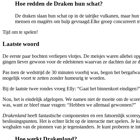
Hoe redden de Draken hun schat?
De draken slaan hun schat op in de talrijke vulkanen, maar hun
mensen en magiërs om hulp gevraagd.Elke groep concurreert met
Tijd om te spelen!
Laatste woord
De eerste paar bochten verliepen vlotjes. De meisjes waren allebei o
gingen liever gewoon voor de edelstenen waarvan ze dachten dat ze 
Pas toen de wedstrijd de 30 minuten voorbij was, begon het bergafwa
mogelijk voort te zetten zonder humeurig te worden.
Bij de laatste twee rondes vroeg Elly: “Gaat het binnenkort eindigen?
Nou, het is eindelijk afgelopen. We namen niet de moeite om de scores
was, want ze bleef maar vragen: “Hebben we allemaal gewonnen?”
Drakenland
heeft fantastische componenten en een fatsoenlijk scores
beslissingspunten. Het is echter licht op de interactie met spelers. Je
weghalen van de pionnen van je tegenstanders. Je kunt proberen te in
Hoe werkt Drakenland?