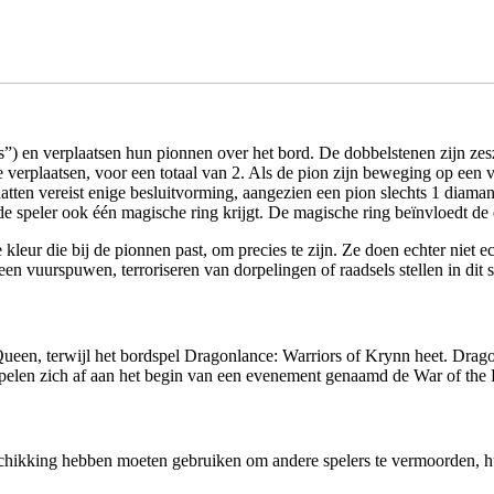
 en verplaatsen hun pionnen over het bord. De dobbelstenen zijn zeszi
e verplaatsen, voor een totaal van 2. Als de pion zijn beweging op een v
hatten vereist enige besluitvorming, aangezien een pion slechts 1 diama
 de speler ook één magische ring krijgt. De magische ring beïnvloedt de
kleur die bij de pionnen past, om precies te zijn. Ze doen echter niet 
n vuurspuwen, terroriseren van dorpelingen of raadsels stellen in dit s
n, terwijl het bordspel Dragonlance: Warriors of Krynn heet. Dragonl
spelen zich af aan het begin van een evenement genaamd de War of the
eschikking hebben moeten gebruiken om andere spelers te vermoorden, hun