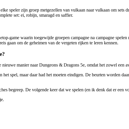
 elke speler zijn groep metgezellen van vulkaan naar vulkaan om sets dr
plete set: ei, robijn, smaragd en saffier.
etop-game waarin toegewijde groepen campagne na campagne spelen m
eis gaan om de geheimen van de vergeten rijken te leren kennen.
e?
nieuwe manier naar Dungeons & Dragons 5e, omdat het zowel een avon
n het spel, maar daar had het moeten eindigen. De beurten worden daarn
fiches begreep. De volgende keer dat we spelen (en ik denk dat er een 
je.