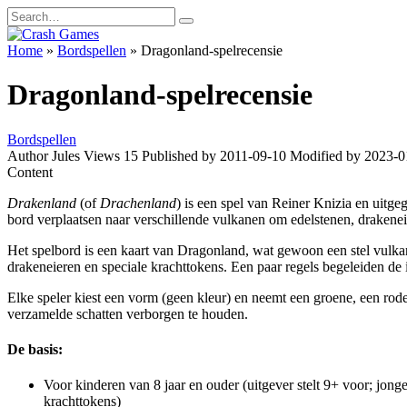
Skip
Search
to
for:
content
Home
»
Bordspellen
»
Dragonland-spelrecensie
Dragonland-spelrecensie
Bordspellen
Author
Jules
Views
15
Published by
2011-09-10
Modified by
2023-0
Content
Drakenland
(of
Drachenland
) is een spel van Reiner Knizia en uit
bord verplaatsen naar verschillende vulkanen om edelstenen, drakenei
Het spelbord is een kaart van Dragonland, wat gewoon een stel vulkane
drakeneieren en speciale krachttokens. Een paar regels begeleiden de i
Elke speler kiest een vorm (geen kleur) en neemt een groene, een rod
verzamelde schatten verborgen te houden.
De basis:
Voor kinderen van 8 jaar en ouder (uitgever stelt 9+ voor; jong
krachttokens)