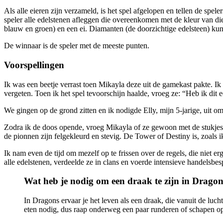
Als alle eieren zijn verzameld, is het spel afgelopen en tellen de spe
speler alle edelstenen afleggen die overeenkomen met de kleur van die 
blauw en groen) en een ei. Diamanten (de doorzichtige edelsteen) kunn
De winnaar is de speler met de meeste punten.
Voorspellingen
Ik was een beetje verrast toen Mikayla deze uit de gamekast pakte. Ik 
vergeten. Toen ik het spel tevoorschijn haalde, vroeg ze: “Heb ik dit 
We gingen op de grond zitten en ik nodigde Elly, mijn 5-jarige, uit o
Zodra ik de doos opende, vroeg Mikayla of ze gewoon met de stukjes m
de pionnen zijn felgekleurd en stevig. De Tower of Destiny is, zoals ik
Ik nam even de tijd om mezelf op te frissen over de regels, die niet e
alle edelstenen, verdeelde ze in clans en voerde intensieve handelsbe
Wat heb je nodig om een ​​draak te zijn in Drago
In Dragons ervaar je het leven als een draak, die vanuit de lucht
eten nodig, dus raap onderweg een paar runderen of schapen op