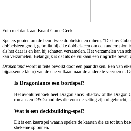
Foto met dank aan Board Game Geek
Spelers gooien om de beurt twee dobbelstenen (ahem, “Destiny Cubes”)
dobbelsteen gooit, gebruikt hij elke dobbelsteen om een ​​andere pion t
als het daar is en kan hij schatten verzamelen. Het verzamelen van sc
kan verzamelen. Belangrijk is dat als de vulkaan een ringfiche bevat,
Drakenland
wordt in feite bevolkt door een paar draken. Een van elke 
bijpassende kleur) van de ene vulkaan naar de andere te vervoeren. Gee
Is Dragonlance een bordspel?
Het avonturenboek heet Dragonlance: Shadow of the Dragon Quee
romans en D&D-modules die voor de setting zijn uitgebracht, 
Wat is een deckbuilding-spel?
Dit is een kaartspel waarin spelers de kaarten die ze tot hun b
stiekeme spionnen.