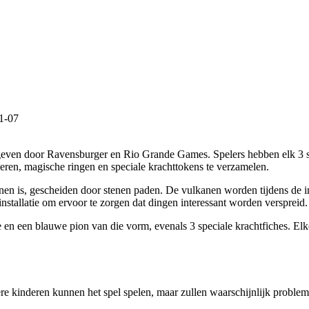
1-07
gegeven door Ravensburger en Rio Grande Games. Spelers hebben elk 3 s
eren, magische ringen en speciale krachttokens te verzamelen.
n is, gescheiden door stenen paden. De vulkanen worden tijdens de inst
nstallatie om ervoor te zorgen dat dingen interessant worden verspreid.
e en een blauwe pion van die vorm, evenals 3 speciale krachtfiches. El
ere kinderen kunnen het spel spelen, maar zullen waarschijnlijk proble