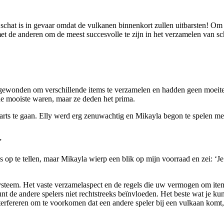
 schat is in gevaar omdat de vulkanen binnenkort zullen uitbarsten! Om
 de anderen om de meest succesvolle te zijn in het verzamelen van sc
pgewonden om verschillende items te verzamelen en hadden geen moeite 
de mooiste waren, maar ze deden het prima.
arts te gaan. Elly werd erg zenuwachtig en Mikayla begon te spelen met
”
 op te tellen, maar Mikayla wierp een blik op mijn voorraad en zei: ‘J
ysteem. Het vaste verzamelaspect en de regels die uw vermogen om item
 kunt de andere spelers niet rechtstreeks beïnvloeden. Het beste wat je k
terfereren om te voorkomen dat een andere speler bij een vulkaan komt,