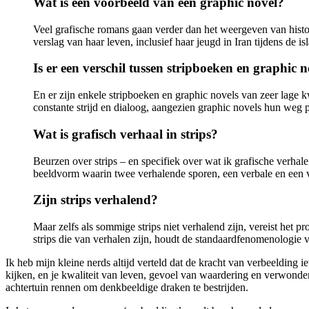
Wat is een voorbeeld van een graphic novel?
Veel grafische romans gaan verder dan het weergeven van histori
verslag van haar leven, inclusief haar jeugd in Iran tijdens de is
Is er een verschil tussen stripboeken en graphic n
En er zijn enkele stripboeken en graphic novels van zeer lage kw
constante strijd en dialoog, aangezien graphic novels hun weg pr
Wat is grafisch verhaal in strips?
Beurzen over strips – en specifiek over wat ik grafische verha
beeldvorm waarin twee verhalende sporen, een verbale en een visu
Zijn strips verhalend?
Maar zelfs als sommige strips niet verhalend zijn, vereist het 
strips die van verhalen zijn, houdt de standaardfenomenologie v
Ik heb mijn kleine nerds altijd verteld dat de kracht van verbeelding ie
kijken, en je kwaliteit van leven, gevoel van waardering en verwonder
achtertuin rennen om denkbeeldige draken te bestrijden.