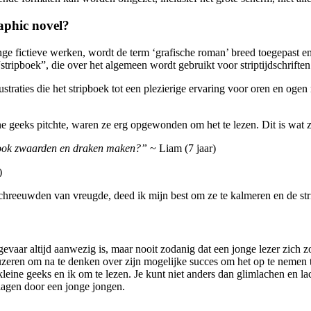
raphic novel?
 fictieve werken, wordt de term ‘grafische roman’ breed toegepast en 
stripboek”, die over het algemeen wordt gebruikt voor striptijdschrifte
ustraties die het stripboek tot een plezierige ervaring voor oren en og
ine geeks pitchte, waren ze erg opgewonden om het te lezen. Dit is wat 
ij ook zwaarden en draken maken?”
~ Liam (7 jaar)
)
hreeuwden van vreugde, deed ik mijn best om ze te kalmeren en de stri
vaar altijd aanwezig is, maar nooit zodanig dat een jonge lezer zich z
uzeren om na te denken over zijn mogelijke succes om het op te nemen
kleine geeks en ik om te lezen. Je kunt niet anders dan glimlachen en l
slagen door een jonge jongen.