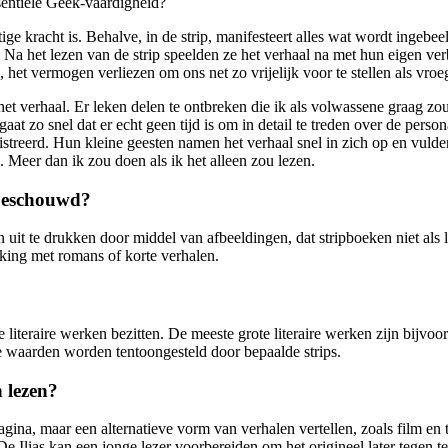
entiële Geek-vaardigheid?
ge kracht is. Behalve, in de strip, manifesteert alles wat wordt ingebee
 Na het lezen van de strip speelden ze het verhaal na met hun eigen ver
 het vermogen verliezen om ons net zo vrijelijk voor te stellen als vroe
et verhaal. Er leken delen te ontbreken die ik als volwassene graag zou
at zo snel dat er echt geen tijd is om in detail te treden over de pers
gistreerd. Hun kleine geesten namen het verhaal snel in zich op en vul
. Meer dan ik zou doen als ik het alleen zou lezen.
 beschouwd?
en uit te drukken door middel van afbeeldingen, dat stripboeken niet al
jking met romans of korte verhalen.
literaire werken bezitten. De meeste grote literaire werken zijn bijvo
eze waarden worden tentoongesteld door bepaalde strips.
 lezen?
na, maar een alternatieve vorm van verhalen vertellen, zoals film en t
 Ilias kan een jonge lezer voorbereiden om het origineel later tegen t