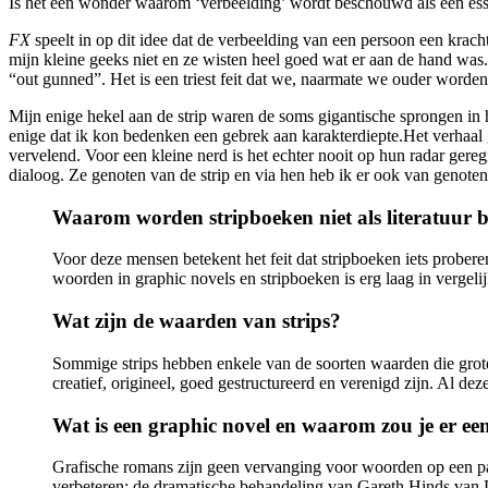
Is het een wonder waarom ‘verbeelding’ wordt beschouwd als een ess
FX
speelt in op dit idee dat de verbeelding van een persoon een krachti
mijn kleine geeks niet en ze wisten heel goed wat er aan de hand was.
“out gunned”. Het is een triest feit dat we, naarmate we ouder worden,
Mijn enige hekel aan de strip waren de soms gigantische sprongen in h
enige dat ik kon bedenken een gebrek aan karakterdiepte.Het verhaal ga
vervelend. Voor een kleine nerd is het echter nooit op hun radar gere
dialoog. Ze genoten van de strip en via hen heb ik er ook van genoten
Waarom worden stripboeken niet als literatuur
Voor deze mensen betekent het feit dat stripboeken iets prober
woorden in graphic novels en stripboeken is erg laag in vergeli
Wat zijn de waarden van strips?
Sommige strips hebben enkele van de soorten waarden die grote 
creatief, origineel, goed gestructureerd en verenigd zijn. Al d
Wat is een graphic novel en waarom zou je er een
Grafische romans zijn geen vervanging voor woorden op een pagi
verbeteren: de dramatische behandeling van Gareth Hinds van De