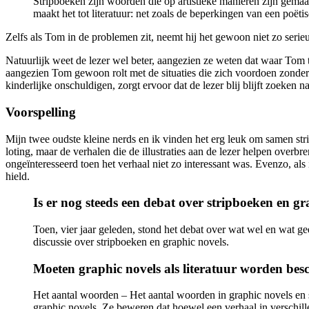
Stripboeken zijn woorden die op artistieke manieren zijn gemaak
maakt het tot literatuur: net zoals de beperkingen van een po
Zelfs als Tom in de problemen zit, neemt hij het gewoon niet zo serie
Natuurlijk weet de lezer wel beter, aangezien ze weten dat waar Tom 
aangezien Tom gewoon rolt met de situaties die zich voordoen zonder 
kinderlijke onschuldigen, zorgt ervoor dat de lezer blij blijft zoeken 
Voorspelling
Mijn twee oudste kleine nerds en ik vinden het erg leuk om samen strips
loting, maar de verhalen die de illustraties aan de lezer helpen overbre
ongeïnteresseerd toen het verhaal niet zo interessant was. Evenzo, als
hield.
Is er nog steeds een debat over stripboeken en gr
Toen, vier jaar geleden, stond het debat over wat wel en wat ge
discussie over stripboeken en graphic novels.
Moeten graphic novels als literatuur worden be
Het aantal woorden – Het aantal woorden in graphic novels en st
graphic novels. Ze beweren dat hoewel een verhaal in verschill