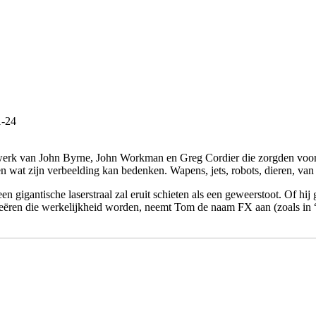
1-24
erk van John Byrne, John Workman en Greg Cordier die zorgden voor het
n wat zijn verbeelding kan bedenken. Wapens, jets, robots, dieren, van 
n gigantische laserstraal zal eruit schieten als een geweerstoot. Of hi
reëren die werkelijkheid worden, neemt Tom de naam FX aan (zoals in “s