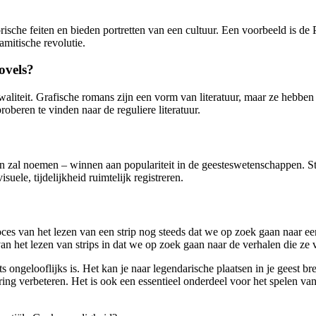
sche feiten en bieden portretten van een cultuur. Een voorbeeld is de 
lamitische revolutie.
ovels?
aliteit. Grafische romans zijn een vorm van literatuur, maar ze hebben n
oberen te vinden naar de reguliere literatuur.
len zal noemen – winnen aan populariteit in de geesteswetenschappen. 
ele, tijdelijkheid ruimtelijk registreren.
proces van het lezen van een strip nog steeds dat we op zoek gaan naar
an het lezen van strips in dat we op zoek gaan naar de verhalen die ze v
ts ongelooflijks is. Het kan je naar legendarische plaatsen in je geest br
ing verbeteren. Het is ook een essentieel onderdeel voor het spelen van