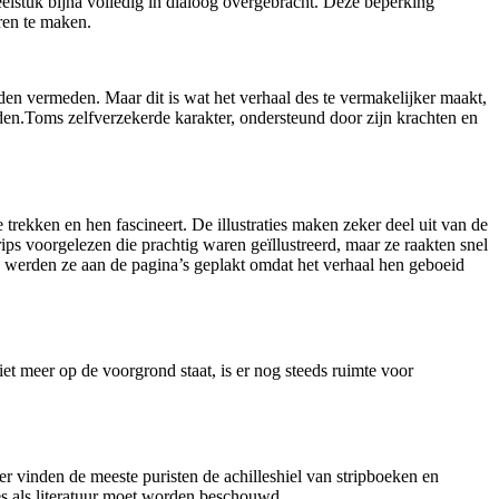
neelstuk bijna volledig in dialoog overgebracht. Deze beperking
ren te maken.
den vermeden. Maar dit is wat het verhaal des te vermakelijker maakt,
nden.Toms zelfverzekerde karakter, ondersteund door zijn krachten en
 trekken en hen fascineert. De illustraties maken zeker deel uit van de
trips voorgelezen die prachtig waren geïllustreerd, maar ze raakten snel
end, werden ze aan de pagina’s geplakt omdat het verhaal hen geboeid
iet meer op de voorgrond staat, is er nog steeds ruimte voor
er vinden de meeste puristen de achilleshiel van stripboeken en
es als literatuur moet worden beschouwd.