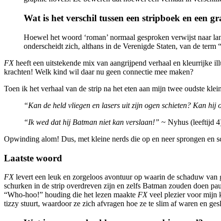
Wat is het verschil tussen een stripboek en een g
Hoewel het woord ‘roman’ normaal gesproken verwijst naar lange
onderscheidt zich, althans in de Verenigde Staten, van de term “
FX
heeft een uitstekende mix van aangrijpend verhaal en kleurrijke ill
krachten! Welk kind wil daar nu geen connectie mee maken?
Toen ik het verhaal van de strip na het eten aan mijn twee oudste kle
“Kan de held vliegen en lasers uit zijn ogen schieten? Kan h
“Ik wed dat hij Batman niet kan verslaan!”
~ Nyhus (leeftijd 4
Opwinding alom! Dus, met kleine nerds die op en neer sprongen en sc
Laatste woord
FX
levert een leuk en zorgeloos avontuur op waarin de schaduw van ge
schurken in de strip overdreven zijn en zelfs Batman zouden doen pa
“Who-hoo!” houding die het lezen maakte
FX
veel plezier voor mijn 
tizzy stuurt, waardoor ze zich afvragen hoe ze te slim af waren en ge