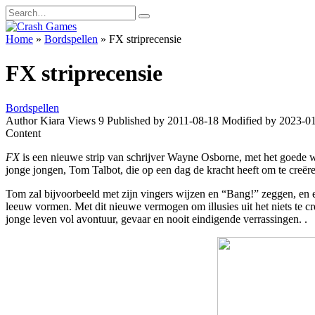
Skip
Search
to
for:
content
Home
»
Bordspellen
»
FX striprecensie
FX striprecensie
Bordspellen
Author
Kiara
Views
9
Published by
2011-08-18
Modified by
2023-0
Content
FX
is een nieuwe strip van schrijver Wayne Osborne, met het goede w
jonge jongen, Tom Talbot, die op een dag de kracht heeft om te creëre
Tom zal bijvoorbeeld met zijn vingers wijzen en “Bang!” zeggen, en ee
leeuw vormen. Met dit nieuwe vermogen om illusies uit het niets te c
jonge leven vol avontuur, gevaar en nooit eindigende verrassingen. .