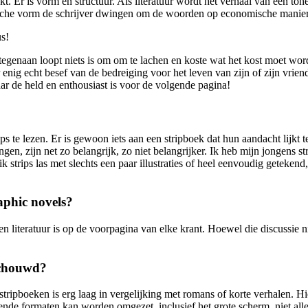
t. Er is vorm en structuur. Als literatuur wordt het verhaal van een to
ëtische vorm de schrijver dwingen om de woorden op economische manie
us!
tegenaan loopt niets is om om te lachen en koste wat het kost moet wor
enig echt besef van de bedreiging voor het leven van zijn of zijn vrie
naar de held en enthousiast is voor de volgende pagina!
 te lezen. Er is gewoon iets aan een stripboek dat hun aandacht lijkt te
ngen, zijn net zo belangrijk, zo niet belangrijker. Ik heb mijn jongens s
 ik strips las met slechts een paar illustraties of heel eenvoudig getek
aphic novels?
en literatuur is op de voorpagina van elke krant. Hoewel die discussie n
schouwd?
ripboeken is erg laag in vergelijking met romans of korte verhalen. Hi
ende formaten kan worden omgezet, inclusief het grote scherm, niet all