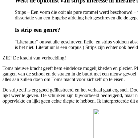
Wekt de opkomst van strips interesse in literaire 
Strips – Een vorm die ooit als pure rommel werd beschouwd – wek
dissertatie van een Engelse afdeling heb geschreven die de ge
Is strip een genre?
“Literatuur” omvat alle geschreven fictie, en strips voldoen abso
is het niet. Literatuur is een corpus.) Strips zijn echter ook bee
ZIE! De kracht van verbeelding!
Toms nieuwe kracht geeft hem eindeloze mogelijkheden en plezier. Plo
gangen van de school en de straten in de buurt met een nieuw gevoel 
alles aan zullen doen om Toms macht voor zichzelf op te eisen.
De strip zelf is erg goed geïllustreerd en het verhaal gaat erg snel. 
lijkt weer te geven. De schurken zijn bijvoorbeeld bedreigend, maar ni
oppervlakte en lijkt geen echte diepte te hebben. Ik interpreteerde dit 