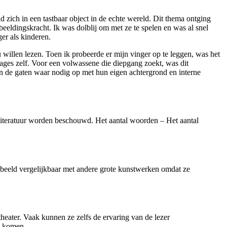
ld zich in een tastbaar object in de echte wereld. Dit thema ontging
beeldingskracht. Ik was dolblij om met ze te spelen en was al snel
ger als kinderen.
 willen lezen. Toen ik probeerde er mijn vinger op te leggen, was het
onages zelf. Voor een volwassene die diepgang zoekt, was dit
den de gaten waar nodig op met hun eigen achtergrond en interne
s literatuur worden beschouwd. Het aantal woorden – Het aantal
orbeeld vergelijkbaar met andere grote kunstwerken omdat ze
heater. Vaak kunnen ze zelfs de ervaring van de lezer
e komen.