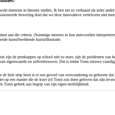
studies?
t interesse in literaire studies. Ik ben net zo verbaasd als ieder ander
passioneerde bewering doet dat we deze innovatieve vertelvorm niet moe
luut aan die criteria. (Sommige mensen in hun antwoorden interpreteren ‘l
ldende kunst/beeldende kunst/illustratie.
ts zijn de pestkoppen op school niet zo stoer, zijn de problemen van h
van eigenwaarde en zelfvertrouwen. Dat is totdat Toms nieuwe vaardighe
Door de hele strip heen is er een gevoel van verwondering en geboorte d
et op een manier die de lezer (of Tom) zou doen geloven dat zijn leven 
als Toms gebrek aan begrip van zijn eigen sterfelijkheid.