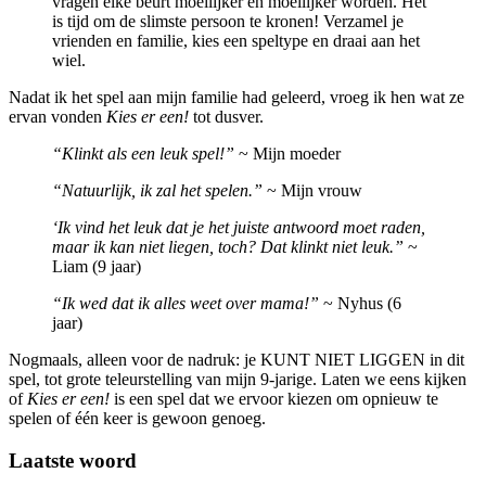
vragen elke beurt moeilijker en moeilijker worden. Het
is tijd om de slimste persoon te kronen! Verzamel je
vrienden en familie, kies een speltype en draai aan het
wiel.
Nadat ik het spel aan mijn familie had geleerd, vroeg ik hen wat ze
ervan vonden
Kies er een!
tot dusver.
“Klinkt als een leuk spel!”
~ Mijn moeder
“Natuurlijk, ik zal het spelen.”
~ Mijn vrouw
‘Ik vind het leuk dat je het juiste antwoord moet raden,
maar ik kan niet liegen, toch? Dat klinkt niet leuk.”
~
Liam (9 jaar)
“Ik wed dat ik alles weet over mama!”
~ Nyhus (6
jaar)
Nogmaals, alleen voor de nadruk: je KUNT NIET LIGGEN in dit
spel, tot grote teleurstelling van mijn 9-jarige. Laten we eens kijken
of
Kies er een!
is een spel dat we ervoor kiezen om opnieuw te
spelen of één keer is gewoon genoeg.
Laatste woord