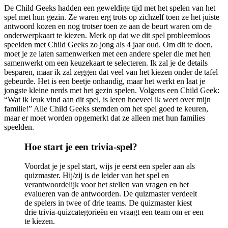
De Child Geeks hadden een geweldige tijd met het spelen van het
spel met hun gezin. Ze waren erg trots op zichzelf toen ze het juiste
antwoord kozen en nog trotser toen ze aan de beurt waren om de
onderwerpkaart te kiezen. Merk op dat we dit spel probleemloos
speelden met Child Geeks zo jong als 4 jaar oud. Om dit te doen,
moet je ze laten samenwerken met een andere speler die met hen
samenwerkt om een ​​keuzekaart te selecteren. Ik zal je de details
besparen, maar ik zal zeggen dat veel van het kiezen onder de tafel
gebeurde. Het is een beetje onhandig, maar het werkt en laat je
jongste kleine nerds met het gezin spelen. Volgens een Child Geek:
“Wat ik leuk vind aan dit spel, is leren hoeveel ik weet over mijn
familie!” Alle Child Geeks stemden om het spel goed te keuren,
maar er moet worden opgemerkt dat ze alleen met hun families
speelden.
Hoe start je een trivia-spel?
Voordat je je spel start, wijs je eerst een speler aan als
quizmaster. Hij/zij is de leider van het spel en
verantwoordelijk voor het stellen van vragen en het
evalueren van de antwoorden. De quizmaster verdeelt
de spelers in twee of drie teams. De quizmaster kiest
drie trivia-quizcategorieën en vraagt ​​een team om er een
te kiezen.