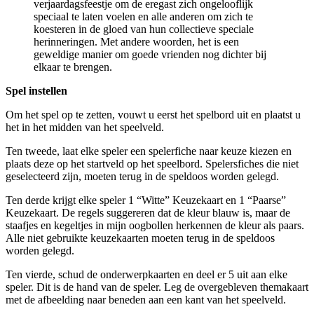
verjaardagsfeestje om de eregast zich ongelooflijk
speciaal te laten voelen en alle anderen om zich te
koesteren in de gloed van hun collectieve speciale
herinneringen. Met andere woorden, het is een
geweldige manier om goede vrienden nog dichter bij
elkaar te brengen.
Spel instellen
Om het spel op te zetten, vouwt u eerst het spelbord uit en plaatst u
het in het midden van het speelveld.
Ten tweede, laat elke speler een spelerfiche naar keuze kiezen en
plaats deze op het startveld op het speelbord. Spelersfiches die niet
geselecteerd zijn, moeten terug in de speldoos worden gelegd.
Ten derde krijgt elke speler 1 “Witte” Keuzekaart en 1 “Paarse”
Keuzekaart. De regels suggereren dat de kleur blauw is, maar de
staafjes en kegeltjes in mijn oogbollen herkennen de kleur als paars.
Alle niet gebruikte keuzekaarten moeten terug in de speldoos
worden gelegd.
Ten vierde, schud de onderwerpkaarten en deel er 5 uit aan elke
speler. Dit is de hand van de speler. Leg de overgebleven themakaart
met de afbeelding naar beneden aan een kant van het speelveld.