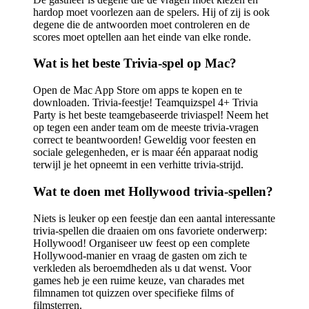
hardop moet voorlezen aan de spelers. Hij of zij is ook
degene die de antwoorden moet controleren en de
scores moet optellen aan het einde van elke ronde.
Wat is het beste Trivia-spel op Mac?
Open de Mac App Store om apps te kopen en te
downloaden. Trivia-feestje! Teamquizspel 4+ Trivia
Party is het beste teamgebaseerde triviaspel! Neem het
op tegen een ander team om de meeste trivia-vragen
correct te beantwoorden! Geweldig voor feesten en
sociale gelegenheden, er is maar één apparaat nodig
terwijl je het opneemt in een verhitte trivia-strijd.
Wat te doen met Hollywood trivia-spellen?
Niets is leuker op een feestje dan een aantal interessante
trivia-spellen die draaien om ons favoriete onderwerp:
Hollywood! Organiseer uw feest op een complete
Hollywood-manier en vraag de gasten om zich te
verkleden als beroemdheden als u dat wenst. Voor
games heb je een ruime keuze, van charades met
filmnamen tot quizzen over specifieke films of
filmsterren.