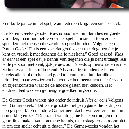
Een korte pauze in het spel, want iedereen krijgt een snelle snack!
De Parent Geeks genoten
Kies er een!
met hun families en goede
vrienden, maar hun liefde voor het spel nam snel af toen ze het
speelden met mensen die ze niet zo goed kenden. Volgens een
Parent Geek: “Dit is een spel dat goed speelt met degenen die je
kent en vreselijk met degenen die je niet kent.” Goed gezegd!
Kies
er een!
is een spel dat je kennis van degenen die je kent uitdaagt. Als
je de persoon niet kent, gok je gewoon. Steeds opnieuw raden is niet
zo interessant, leuk of boeiend. Als zodanig stemden de Parent
Geeks allemaal om het spel goed te keuren met hun familie en
vrienden, maar verwierpen het toen ze het meenamen naar feesten
en bijeenkomsten waar ze de andere gasten niet kenden. Het
eindresultaat was een gemengde goedkeuringsscore.
De Gamer Geeks waren niet onder de indruk
Kies er een!
Volgens
een Gamer Geek: “Dit is de grootste niet-partygame die ik dit jaar
heb gespeeld.” Een andere Gamer-nerd dacht wat verder na in hun
opmerking en zei: “De kracht van de game is het vermogen om
gebruik te maken van algemene kennis, maar slaagt er daardoor niet
in om een ​​speler echt uit te dagen.” De Gamer-geeks vonden het