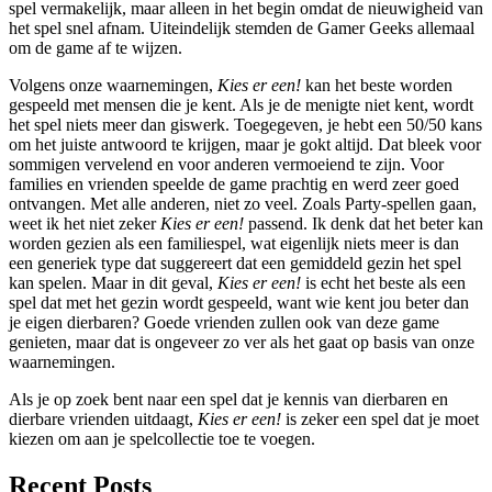
spel vermakelijk, maar alleen in het begin omdat de nieuwigheid van
het spel snel afnam. Uiteindelijk stemden de Gamer Geeks allemaal
om de game af te wijzen.
Volgens onze waarnemingen,
Kies er een!
kan het beste worden
gespeeld met mensen die je kent. Als je de menigte niet kent, wordt
het spel niets meer dan giswerk. Toegegeven, je hebt een 50/50 kans
om het juiste antwoord te krijgen, maar je gokt altijd. Dat bleek voor
sommigen vervelend en voor anderen vermoeiend te zijn. Voor
families en vrienden speelde de game prachtig en werd zeer goed
ontvangen. Met alle anderen, niet zo veel. Zoals Party-spellen gaan,
weet ik het niet zeker
Kies er een!
passend. Ik denk dat het beter kan
worden gezien als een familiespel, wat eigenlijk niets meer is dan
een generiek type dat suggereert dat een gemiddeld gezin het spel
kan spelen. Maar in dit geval,
Kies er een!
is echt het beste als een
spel dat met het gezin wordt gespeeld, want wie kent jou beter dan
je eigen dierbaren? Goede vrienden zullen ook van deze game
genieten, maar dat is ongeveer zo ver als het gaat op basis van onze
waarnemingen.
Als je op zoek bent naar een spel dat je kennis van dierbaren en
dierbare vrienden uitdaagt,
Kies er een!
is zeker een spel dat je moet
kiezen om aan je spelcollectie toe te voegen.
Recent Posts