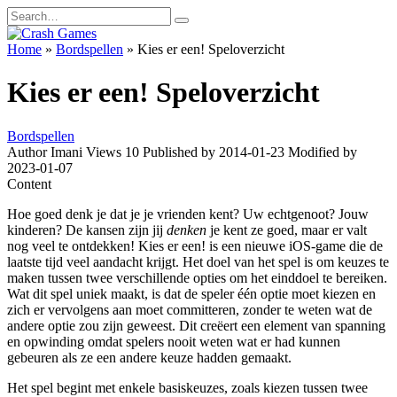
Skip
Search
to
for:
content
Home
»
Bordspellen
»
Kies er een! Speloverzicht
Kies er een! Speloverzicht
Bordspellen
Author
Imani
Views
10
Published by
2014-01-23
Modified by
2023-01-07
Content
Hoe goed denk je dat je je vrienden kent? Uw echtgenoot? Jouw
kinderen? De kansen zijn jij
denken
je kent ze goed, maar er valt
nog veel te ontdekken! Kies er een! is een nieuwe iOS-game die de
laatste tijd veel aandacht krijgt. Het doel van het spel is om keuzes te
maken tussen twee verschillende opties om het einddoel te bereiken.
Wat dit spel uniek maakt, is dat de speler één optie moet kiezen en
zich er vervolgens aan moet committeren, zonder te weten wat de
andere optie zou zijn geweest. Dit creëert een element van spanning
en opwinding omdat spelers nooit weten wat er had kunnen
gebeuren als ze een andere keuze hadden gemaakt.
Het spel begint met enkele basiskeuzes, zoals kiezen tussen twee