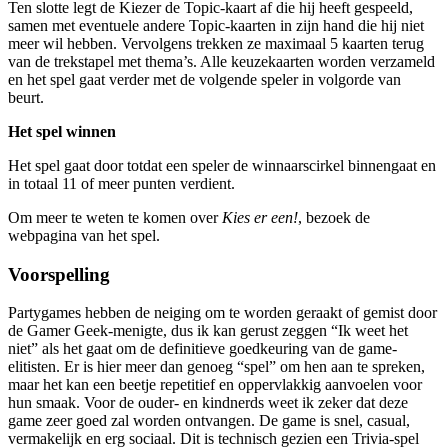
Ten slotte legt de Kiezer de Topic-kaart af die hij heeft gespeeld,
samen met eventuele andere Topic-kaarten in zijn hand die hij niet
meer wil hebben. Vervolgens trekken ze maximaal 5 kaarten terug
van de trekstapel met thema’s. Alle keuzekaarten worden verzameld
en het spel gaat verder met de volgende speler in volgorde van
beurt.
Het spel winnen
Het spel gaat door totdat een speler de winnaarscirkel binnengaat en
in totaal 11 of meer punten verdient.
Om meer te weten te komen over
Kies er een!
, bezoek de
webpagina van het spel.
Voorspelling
Partygames hebben de neiging om te worden geraakt of gemist door
de Gamer Geek-menigte, dus ik kan gerust zeggen “Ik weet het
niet” als het gaat om de definitieve goedkeuring van de game-
elitisten. Er is hier meer dan genoeg “spel” om hen aan te spreken,
maar het kan een beetje repetitief en oppervlakkig aanvoelen voor
hun smaak. Voor de ouder- en kindnerds weet ik zeker dat deze
game zeer goed zal worden ontvangen. De game is snel, casual,
vermakelijk en erg sociaal. Dit is technisch gezien een Trivia-spel