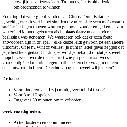
terwijl je iets nieuws leert. Trouwens, het is altijd leuk
om opscheppen te winnen.
Een ding dat we erg leuk vinden aan Choose One! is dat het
geweldig werk levert in het simuleren van real-life scenario’s waarin
snel beslissingen moeten worden genomen zonder enige kennis van
wat er had kunnen gebeuren als in plaats daarvan een andere
beslissing was genomen. We waarderen ook dat er geen foute
antwoorden zijn in dit spel – elke keuze leidt gewoon tot een andere
uitkomst . Of je nu wint of verliest, je kunt in ieder geval zeggen dat
je je best hebt gedaan! In dit spel word je beloond omdat je zoveel
mogelijk weet over de mensen met wie je speelt, maar wees
voorzichtig! Je kunt niet liegen in dit spel en elke vraag moet een
echt antwoord hebben. De echte vraag is hoeveel wil je delen?
De basis:
Voor kinderen vanaf 6 jaar (uitgever stelt 14+ voor)
Voor 3 tot 10 spelers
Ongeveer 30 minuten om te voltooien
Geek-vaardigheden:
Actief luisteren en communiceren