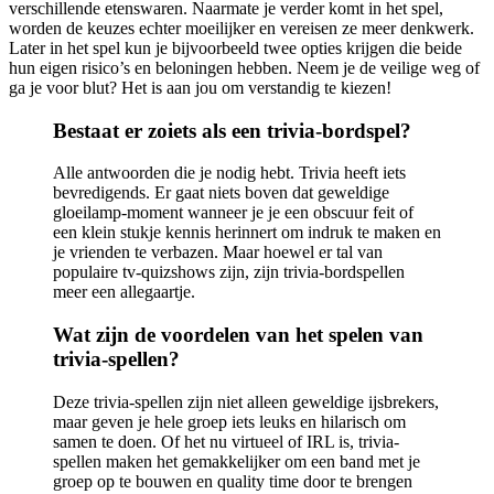
verschillende etenswaren. Naarmate je verder komt in het spel,
worden de keuzes echter moeilijker en vereisen ze meer denkwerk.
Later in het spel kun je bijvoorbeeld twee opties krijgen die beide
hun eigen risico’s en beloningen hebben. Neem je de veilige weg of
ga je voor blut? Het is aan jou om verstandig te kiezen!
Bestaat er zoiets als een trivia-bordspel?
Alle antwoorden die je nodig hebt. Trivia heeft iets
bevredigends. Er gaat niets boven dat geweldige
gloeilamp-moment wanneer je je een obscuur feit of
een klein stukje kennis herinnert om indruk te maken en
je vrienden te verbazen. Maar hoewel er tal van
populaire tv-quizshows zijn, zijn trivia-bordspellen
meer een allegaartje.
Wat zijn de voordelen van het spelen van
trivia-spellen?
Deze trivia-spellen zijn niet alleen geweldige ijsbrekers,
maar geven je hele groep iets leuks en hilarisch om
samen te doen. Of het nu virtueel of IRL is, trivia-
spellen maken het gemakkelijker om een ​​band met je
groep op te bouwen en quality time door te brengen