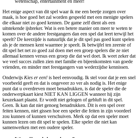
wetenschap, entertainment en meer!
Het enige aspect van dit spel waar ik me een beetje zorgen over
maak, is hoe goed het zal worden gespeeld met een menigte spelers
die elkaar niet zo goed kennen. De game zelf dient als een
uitstekende ijsbreker. Wat is een betere manier om meer te weten te
komen over de andere feestgangers dan een spel dat leert terwijl het
speelt? De keerzijde is natuurlijk dat je dit spel pas goed kunt spelen
als je de mensen kent waarmee je speelt. Ik betwijfel ten zeerste of
dit spel het net zo goed zal doen met een groep spelers die ze niet
allemaal kennen versus een groep die dat wel doet. Ik weet zeker dat
we veel succes zullen zien met familie en bijeenkomsten van goede
vrienden, en minder met feestgangers van wederzijdse kennissen.
Onderwijs
Kies er een!
is heel eenvoudig. Ik stel voor dat je een snel
voorbeeld geeft en dat is ongeveer zo ver als nodig is. Het enige
punt dat u overdreven moet benadrukken, is dat de speler die de
onderwerpkaart kiest NIET KAN LIGGEN wanneer hij zijn
keuzekaart plaatst. Er wordt niet gelogen of gebluft in dit spel.
Geen. Ik kan dat niet genoeg benadrukken. Dit is een spel over
feiten kennen, niet gissen hoe een speler die feiten in zijn voordeel
zou kunnen of kunnen verschuiven. Merk op dat een speler moet
kunnen lezen om dit spel te spelen. Elke speler die niet kan
samenwerken met een oudere speler.