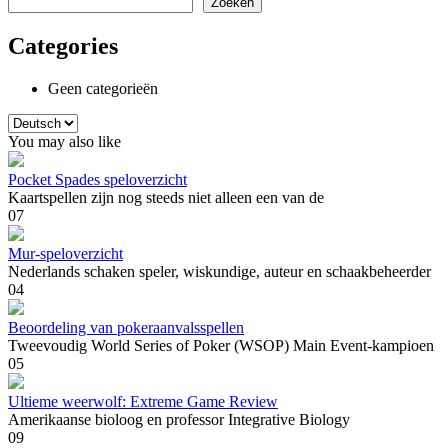
Zoeken
Categories
Geen categorieën
Kies
een
You may also like
taal
Pocket Spades speloverzicht
Kaartspellen zijn nog steeds niet alleen een van de
0
7
Mur-speloverzicht
Nederlands schaken speler, wiskundige, auteur en schaakbeheerder
0
4
Beoordeling van pokeraanvalsspellen
Tweevoudig World Series of Poker (WSOP) Main Event-kampioen
0
5
Ultieme weerwolf: Extreme Game Review
Amerikaanse bioloog en professor Integrative Biology
0
9