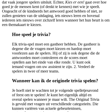
dat vaak jongere spelers uitsluit. Echter,
Kies er een!
gaat over hoe
goed je de mensen kent (of denkt te kennen) met wie je speelt.
Ongeacht of de kindnerds het antwoord goed hebben of niet, ze
zullen genieten van de uitdaging, iets nieuws leren en bovenal
iedereen iets nieuws over zichzelf leren wanneer het hun beurt is om
een ​​themakaart te kiezen.
Hoe speel je trivia?
Elk trivia-spel moet een gastheer hebben. De gastheer is
degene die de vragen moet kiezen en hardop moet
voorlezen aan de spelers. Hij of zij is ook degene die de
antwoorden moet controleren en de scores moet
optellen aan het einde van elke ronde. U kunt ook
iemand vragen om uw assistent te zijn. 2. Verdeel de
spelers in twee of meer teams.
Wanneer kan ik de originele trivia spelen?
Je hoeft niet te wachten tot je volgende spelletjesavond
of feest om te spelen! Je kunt het eigenlijk altijd en
overal spelen wanneer je maar wilt. The Original Trivia
is gevuld met vragen uit verschillende categorieën. Die
kunnen variëren van actuele gebeurtenissen,