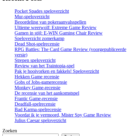
Pocket Spades speloverzicht
Mur-speloverzicht
Beoordeling van pokeraanvalsspellen
Ultieme weerwolf: Extreme Game Review
Gamen in stijl: E-WIN Gaming Chair Review
Speloverzicht zomerkamp
Dead Shot-spelrecensie
RPG Battles: The Card Game Review (voorgepubliceerde
versie)
Strepen speloverzicht
Review van het Traintopia-spel
Pak je hooivorken en fakkels! Speloverzicht
Hekken Game recensie
Gobs of Jobs-gamerecensie
Monkey Game-recensie
De recensie van het aankomstspel
Frantic Game-recensie
Deadfall-spelrecensie
Bad Karma-spelrecensie
Voordat ik je vermoord, Mister Spy Game Review
Julius Caesar speloverzicht
Zoeken