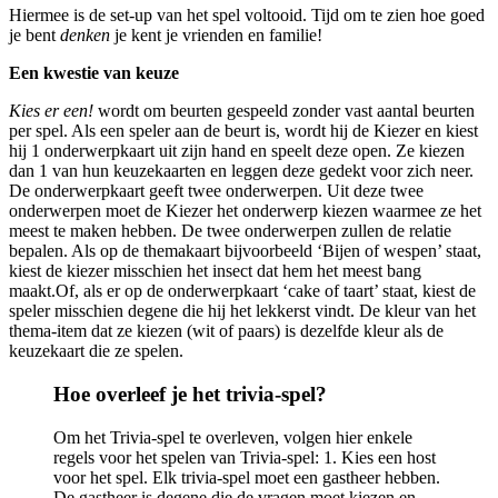
Hiermee is de set-up van het spel voltooid. Tijd om te zien hoe goed
je bent
denken
je kent je vrienden en familie!
Een kwestie van keuze
Kies er een!
wordt om beurten gespeeld zonder vast aantal beurten
per spel. Als een speler aan de beurt is, wordt hij de Kiezer en kiest
hij 1 onderwerpkaart uit zijn hand en speelt deze open. Ze kiezen
dan 1 van hun keuzekaarten en leggen deze gedekt voor zich neer.
De onderwerpkaart geeft twee onderwerpen. Uit deze twee
onderwerpen moet de Kiezer het onderwerp kiezen waarmee ze het
meest te maken hebben. De twee onderwerpen zullen de relatie
bepalen. Als op de themakaart bijvoorbeeld ‘Bijen of wespen’ staat,
kiest de kiezer misschien het insect dat hem het meest bang
maakt.Of, als er op de onderwerpkaart ‘cake of taart’ staat, kiest de
speler misschien degene die hij het lekkerst vindt. De kleur van het
thema-item dat ze kiezen (wit of paars) is dezelfde kleur als de
keuzekaart die ze spelen.
Hoe overleef je het trivia-spel?
Om het Trivia-spel te overleven, volgen hier enkele
regels voor het spelen van Trivia-spel: 1. Kies een host
voor het spel. Elk trivia-spel moet een gastheer hebben.
De gastheer is degene die de vragen moet kiezen en