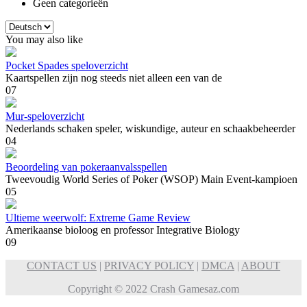
Geen categorieën
Kies
een
You may also like
taal
Pocket Spades speloverzicht
Kaartspellen zijn nog steeds niet alleen een van de
0
7
Mur-speloverzicht
Nederlands schaken speler, wiskundige, auteur en schaakbeheerder
0
4
Beoordeling van pokeraanvalsspellen
Tweevoudig World Series of Poker (WSOP) Main Event-kampioen
0
5
Ultieme weerwolf: Extreme Game Review
Amerikaanse bioloog en professor Integrative Biology
0
9
CONTACT US
|
PRIVACY POLICY
|
DMCA
|
ABOUT
Copyright © 2022 Crash Gamesaz.com