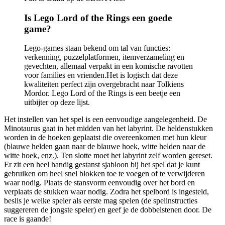
Is Lego Lord of the Rings een goede
game?
Lego-games staan ​​bekend om tal van functies:
verkenning, puzzelplatformen, itemverzameling en
gevechten, allemaal verpakt in een komische ravotten
voor families en vrienden.Het is logisch dat deze
kwaliteiten perfect zijn overgebracht naar Tolkiens
Mordor. Lego Lord of the Rings is een beetje een
uitbijter op deze lijst.
Het instellen van het spel is een eenvoudige aangelegenheid. De
Minotaurus gaat in het midden van het labyrint. De heldenstukken
worden in de hoeken geplaatst die overeenkomen met hun kleur
(blauwe helden gaan naar de blauwe hoek, witte helden naar de
witte hoek, enz.). Ten slotte moet het labyrint zelf worden gereset.
Er zit een heel handig gestanst sjabloon bij het spel dat je kunt
gebruiken om heel snel blokken toe te voegen of te verwijderen
waar nodig. Plaats de stansvorm eenvoudig over het bord en
verplaats de stukken waar nodig. Zodra het spelbord is ingesteld,
beslis je welke speler als eerste mag spelen (de spelinstructies
suggereren de jongste speler) en geef je de dobbelstenen door. De
race is gaande!