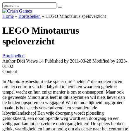
Skip
Search
to
for:
content
Home
»
Bordspellen
»
LEGO Minotaurus speloverzicht
LEGO Minotaurus
speloverzicht
Bordspellen
Author
Didi
Views
14
Published by
2011-03-28
Modified by
2023-
01-02
Content
In
Minotaurus
bestuurt elke speler drie “helden” die moeten racen
om het centrum van het labyrint te bereiken waar een geheime
tempel wacht en hun enige manier is om te ontsnappen! Maar ook
de gevreesde Minotaurus leeft in dit labyrint en wil niets liever dan
de helden opsporen en wegjagen! Wat de moeilijkheid nog groter
maakt, is het steeds verschuivende en veranderende
labyrintlandschap! Een vrije doorgang wordt plotseling
geblokkeerd, een doodlopende weg wordt een doorgang en een
veilig pad kan tot een zekere ondergang leiden! De spelers hebben
geluk, vaardigheid en humor nodig om als eerste naar het centrum te