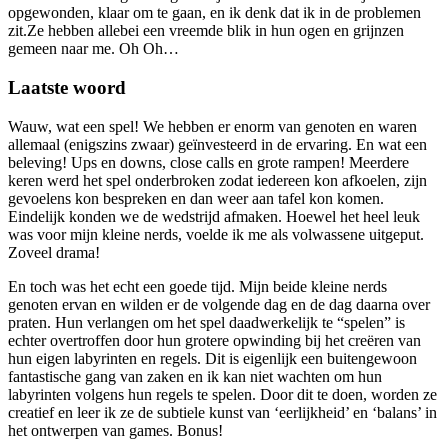
opgewonden, klaar om te gaan, en ik denk dat ik in de problemen
zit.Ze hebben allebei een vreemde blik in hun ogen en grijnzen
gemeen naar me. Oh Oh…
Laatste woord
Wauw, wat een spel! We hebben er enorm van genoten en waren
allemaal (enigszins zwaar) geïnvesteerd in de ervaring. En wat een
beleving! Ups en downs, close calls en grote rampen! Meerdere
keren werd het spel onderbroken zodat iedereen kon afkoelen, zijn
gevoelens kon bespreken en dan weer aan tafel kon komen.
Eindelijk konden we de wedstrijd afmaken. Hoewel het heel leuk
was voor mijn kleine nerds, voelde ik me als volwassene uitgeput.
Zoveel drama!
En toch was het echt een goede tijd. Mijn beide kleine nerds
genoten ervan en wilden er de volgende dag en de dag daarna over
praten. Hun verlangen om het spel daadwerkelijk te “spelen” is
echter overtroffen door hun grotere opwinding bij het creëren van
hun eigen labyrinten en regels. Dit is eigenlijk een buitengewoon
fantastische gang van zaken en ik kan niet wachten om hun
labyrinten volgens hun regels te spelen. Door dit te doen, worden ze
creatief en leer ik ze de subtiele kunst van ‘eerlijkheid’ en ‘balans’ in
het ontwerpen van games. Bonus!