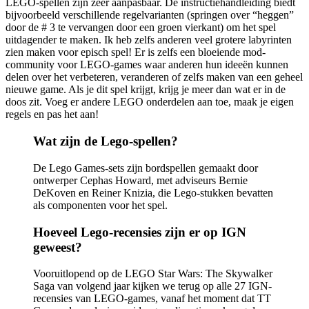
LEGO-spellen zijn zeer aanpasbaar. De instructiehandleiding biedt
bijvoorbeeld verschillende regelvarianten (springen over “heggen”
door de # 3 te vervangen door een groen vierkant) om het spel
uitdagender te maken. Ik heb zelfs anderen veel grotere labyrinten
zien maken voor episch spel! Er is zelfs een bloeiende mod-
community voor LEGO-games waar anderen hun ideeën kunnen
delen over het verbeteren, veranderen of zelfs maken van een geheel
nieuwe game. Als je dit spel krijgt, krijg je meer dan wat er in de
doos zit. Voeg er andere LEGO onderdelen aan toe, maak je eigen
regels en pas het aan!
Wat zijn de Lego-spellen?
De Lego Games-sets zijn bordspellen gemaakt door
ontwerper Cephas Howard, met adviseurs Bernie
DeKoven en Reiner Knizia, die Lego-stukken bevatten
als componenten voor het spel.
Hoeveel Lego-recensies zijn er op IGN
geweest?
Vooruitlopend op de LEGO Star Wars: The Skywalker
Saga van volgend jaar kijken we terug op alle 27 IGN-
recensies van LEGO-games, vanaf het moment dat TT