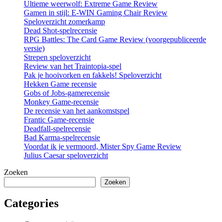
Ultieme weerwolf: Extreme Game Review
Gamen in stijl: E-WIN Gaming Chair Review
Speloverzicht zomerkamp
Dead Shot-spelrecensie
RPG Battles: The Card Game Review (voorgepubliceerde
versie)
Strepen speloverzicht
Review van het Traintopia-spel
Pak je hooivorken en fakkels! Speloverzicht
Hekken Game recensie
Gobs of Jobs-gamerecensie
Monkey Game-recensie
De recensie van het aankomstspel
Frantic Game-recensie
Deadfall-spelrecensie
Bad Karma-spelrecensie
Voordat ik je vermoord, Mister Spy Game Review
Julius Caesar speloverzicht
Zoeken
Zoeken
Categories