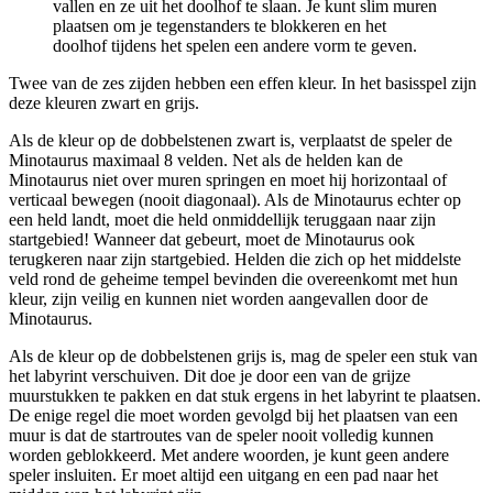
vallen en ze uit het doolhof te slaan. Je kunt slim muren
plaatsen om je tegenstanders te blokkeren en het
doolhof tijdens het spelen een andere vorm te geven.
Twee van de zes zijden hebben een effen kleur. In het basisspel zijn
deze kleuren zwart en grijs.
Als de kleur op de dobbelstenen zwart is, verplaatst de speler de
Minotaurus maximaal 8 velden. Net als de helden kan de
Minotaurus niet over muren springen en moet hij horizontaal of
verticaal bewegen (nooit diagonaal). Als de Minotaurus echter op
een held landt, moet die held onmiddellijk teruggaan naar zijn
startgebied! Wanneer dat gebeurt, moet de Minotaurus ook
terugkeren naar zijn startgebied. Helden die zich op het middelste
veld rond de geheime tempel bevinden die overeenkomt met hun
kleur, zijn veilig en kunnen niet worden aangevallen door de
Minotaurus.
Als de kleur op de dobbelstenen grijs is, mag de speler een stuk van
het labyrint verschuiven. Dit doe je door een van de grijze
muurstukken te pakken en dat stuk ergens in het labyrint te plaatsen.
De enige regel die moet worden gevolgd bij het plaatsen van een
muur is dat de startroutes van de speler nooit volledig kunnen
worden geblokkeerd. Met andere woorden, je kunt geen andere
speler insluiten. Er moet altijd een uitgang en een pad naar het