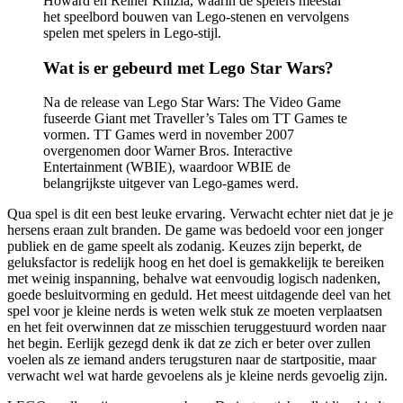
Howard en Reiner Knizia, waarin de spelers meestal
het speelbord bouwen van Lego-stenen en vervolgens
spelen met spelers in Lego-stijl.
Wat is er gebeurd met Lego Star Wars?
Na de release van Lego Star Wars: The Video Game
fuseerde Giant met Traveller’s Tales om TT Games te
vormen. TT Games werd in november 2007
overgenomen door Warner Bros. Interactive
Entertainment (WBIE), waardoor WBIE de
belangrijkste uitgever van Lego-games werd.
Qua spel is dit een best leuke ervaring. Verwacht echter niet dat je je
hersens eraan zult branden. De game was bedoeld voor een jonger
publiek en de game speelt als zodanig. Keuzes zijn beperkt, de
geluksfactor is redelijk hoog en het doel is gemakkelijk te bereiken
met weinig inspanning, behalve wat eenvoudig logisch nadenken,
goede besluitvorming en geduld. Het meest uitdagende deel van het
spel voor je kleine nerds is weten welk stuk ze moeten verplaatsen
en het feit overwinnen dat ze misschien teruggestuurd worden naar
het begin. Eerlijk gezegd denk ik dat ze zich er beter over zullen
voelen als ze iemand anders terugsturen naar de startpositie, maar
verwacht wel wat harde gevoelens als je kleine nerds gevoelig zijn.