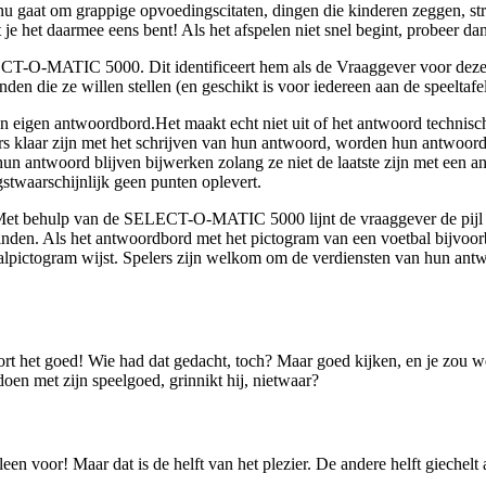
 nu gaat om grappige opvoedingscitaten, dingen die kinderen zeggen, str
 het daarmee eens bent! Als het afspelen niet snel begint, probeer dan
ELECT-O-MATIC 5000. Dit identificeert hem als de Vraaggever voor deze 
nden die ze willen stellen (en geschikt is voor iedereen aan de speeltafe
n eigen antwoordbord.Het maakt echt niet uit of het antwoord technisc
rs klaar zijn met het schrijven van hun antwoord, worden hun antwoord
hun antwoord blijven bijwerken zolang ze niet de laatste zijn met ee
stwaarschijnlijk geen punten oplevert.
Met behulp van de SELECT-O-MATIC 5000 lijnt de vraaggever de pijl op
nden. Als het antwoordbord met het pictogram van een voetbal bijvoorbe
pictogram wijst. Spelers zijn welkom om de verdiensten van hun antwo
ort het goed! Wie had dat gedacht, toch? Maar goed kijken, en je zou w
oen met zijn speelgoed, grinnikt hij, nietwaar?
?
lleen voor! Maar dat is de helft van het plezier. De andere helft giechel