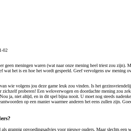
1-02
 er geen meningen waren (wat naar onze mening heel triest zou zijn). Ma
ef wat het is en hoe het wordt gespeeld. Geef vervolgens uw mening over
 van wie volgens jou deze game leuk zou vinden. Is het gezinsvriendeli
or zichzelf proberen! Een weloverwogen en doordachte mening zou zek
ou ja, niet altijd, en in dit spel bijna nooit. U moet nog steeds nade
beantwoorden op een manier waarmee anderen het eens zullen zijn. Goed 
ders?
s grappig opvoedingsadvies voor nieuwe ouders. Maar slechts een waa