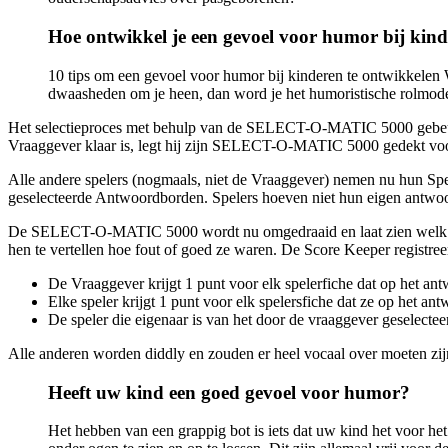
Hoe ontwikkel je een gevoel voor humor bij kin
10 tips om een ​​gevoel voor humor bij kinderen te ontwikkelen
dwaasheden om je heen, dan word je het humoristische rolmod
Het selectieproces met behulp van de SELECT-O-MATIC 5000 gebeurt i
Vraaggever klaar is, legt hij zijn SELECT-O-MATIC 5000 gedekt voor z
Alle andere spelers (nogmaals, niet de Vraaggever) nemen nu hun Spe
geselecteerde Antwoordborden. Spelers hoeven niet hun eigen antwoor
De SELECT-O-MATIC 5000 wordt nu omgedraaid en laat zien welk antw
hen te vertellen hoe fout of goed ze waren. De Score Keeper registree
De Vraaggever krijgt 1 punt voor elk spelerfiche dat op het
Elke speler krijgt 1 punt voor elk spelersfiche dat ze op het a
De speler die eigenaar is van het door de vraaggever geselecte
Alle anderen worden diddly en zouden er heel vocaal over moeten zij
Heeft uw kind een goed gevoel voor humor?
Het hebben van een grappig bot is iets dat uw kind het voor het