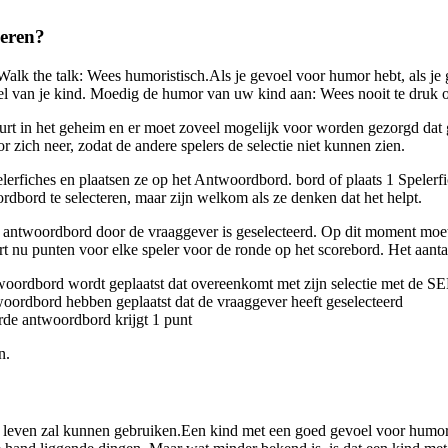
deren?
 Walk the talk: Wees humoristisch.Als je gevoel voor humor hebt, als je
el van je kind. Moedig de humor van uw kind aan: Wees nooit te druk
n het geheim en er moet zoveel mogelijk voor worden gezorgd dat geen
ich neer, zodat de andere spelers de selectie niet kunnen zien.
lerfiches en plaatsen ze op het Antwoordbord. bord of plaats 1 Speler
dbord te selecteren, maar zijn welkom als ze denken dat het helpt.
oordbord door de vraaggever is geselecteerd. Op dit moment moeten a
rt nu punten voor elke speler voor de ronde op het scorebord. Het aanta
 antwoordbord wordt geplaatst dat overeenkomt met zijn selectie met 
ntwoordbord hebben geplaatst dat de vraaggever heeft geselecteerd
erde antwoordbord krijgt 1 punt
n.
 leven zal kunnen gebruiken.Een kind met een goed gevoel voor humor: za