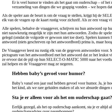
Er is veel humor te vinden als het gaat om ouderschap – of het
verzameling van dingen die we grappig vonden – we hopen dat je
Als de speler aan de beurt is om de vraag te stellen, krijgt hij de S
elk van de vragen op de kaart rustig voor zichzelf. Als ze een vraag vi
Alle spelers, behalve de vraaggever, schrijven nu hun antwoord op hu
niet nauwkeurig mogelijk te zijn met hun antwoorden. Zodra de spele
gelegd (omdat de volgorde er gewoon niet toe doet). Spelers kunnen 
antwoord (niets geschreven op het antwoordbord) prima is, maar hoog
De Vraaggever leest nu rustig elk van de gegeven antwoorden voor. 
pictogram van het antwoordbord met het antwoord dat ze het leukst vi
ze ervoor dat de pijl op hun SELECT-O-MATIC 5000 naar het voetbal
zal helpen en de Vraaggever mag ze negeren.
Hebben baby’s gevoel voor humor?
Baby’s vanaf een jaar oud hebben gevoel voor humor. Ja, je ho
het kind, als we rare geluiden maken of als we absurde dingen d
Sta je er alleen voor als het om ouderschap gaat
Eerlijk gezegd, als het op ouderschap aankomt, sta je er altijd a
ouderschapsadvies over pasgeborenen?