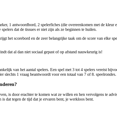
marker, 1 antwoordbord, 2 spelerfiches (die overeenkomen met de kleur e
elers dat de tissues er niet zijn als ze beginnen te huilen.
krijgt het scorebord en de zeer belangrijke taak om de score van elk
indt dat al dan niet sociaal gepast of op afstand nauwkeurig is!
kelijk van het aantal spelers. Een spel met 3 tot 4 spelers vereist bijv
eler slechts 1 vraag beantwoordt voor een totaal van 7 of 8. speelrondes.
inderen?
ven, is door erachter te komen wat ze willen en hen vervolgens te advi
is dat tegen de tijd dat je ervaren bent, je werkloos bent.