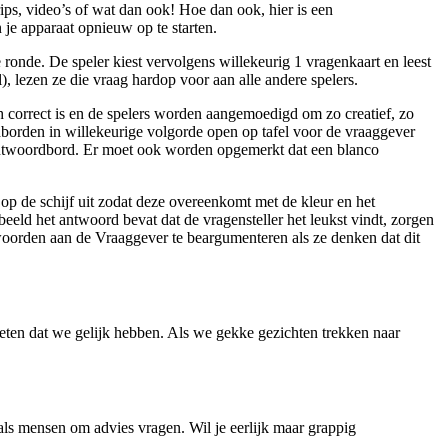
ips, video’s of wat dan ook! Hoe dan ook, hier is een
 je apparaat opnieuw op te starten.
ronde. De speler kiest vervolgens willekeurig 1 vragenkaart en leest
l), lezen ze die vraag hardop voor aan alle andere spelers.
h correct is en de spelers worden aangemoedigd om zo creatief, zo
borden in willekeurige volgorde open op tafel voor de vraaggever
n antwoordbord. Er moet ook worden opgemerkt dat een blanco
 de schijf uit zodat deze overeenkomt met de kleur en het
eld het antwoord bevat dat de vragensteller het leukst vindt, zorgen
orden aan de Vraaggever te beargumenteren als ze denken dat dit
eten dat we gelijk hebben. Als we gekke gezichten trekken naar
t als mensen om advies vragen. Wil je eerlijk maar grappig