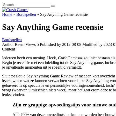
Skip
Search
to
for:
content
Home
»
Bordspellen
»
Say Anything Game recensie
Say Anything Game recensie
Bordspellen
Author
Reem
Views
5
Published by
2012-08-08
Modified by
2023-0
Content
Iedereen heeft een mening. Heck, CrashGamesaz zou niet bestaan ​​als
Begin je recensie met een inleiding tot de Say Anything-game, inclusi
je opvallende momenten uit je speeltijd vermeldt.
Sluit tot slot je Say Anything Game Review af met een kort overzicht
lezers weten wat ze kunnen verwachten voordat ze Say Anything vo
gebaseerd is op speculatie en persoonlijke vooringenomenheid, toch? N
vraag (waarvan u misschien niets weet), maar het gaat erom deze te 
leukst vinden.
Zijn er grappige opvoedingstips voor nieuwe ou
Alle 700+ van deze opvoedingstips kunnen worden beschouwd al