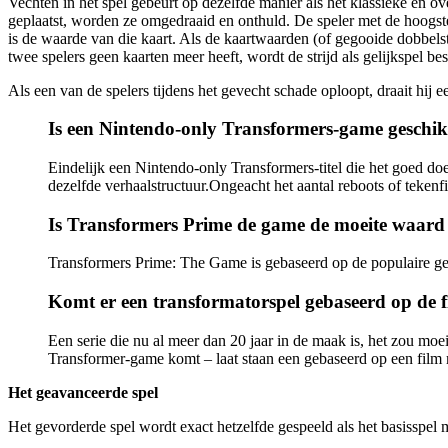
Vechten in het spel gebeurt op dezelfde manier als het klassieke en ov
geplaatst, worden ze omgedraaid en onthuld. De speler met de hoogste
is de waarde van die kaart. Als de kaartwaarden (of gegooide dobbelst
twee spelers geen kaarten meer heeft, wordt de strijd als gelijkspel be
Als een van de spelers tijdens het gevecht schade oploopt, draait hij
Is een Nintendo-only Transformers-game geschik
Eindelijk een Nintendo-only Transformers-titel die het goed doe
dezelfde verhaalstructuur.Ongeacht het aantal reboots of tekenf
Is Transformers Prime de game de moeite waard
Transformers Prime: The Game is gebaseerd op de populaire gea
Komt er een transformatorspel gebaseerd op de 
Een serie die nu al meer dan 20 jaar in de maak is, het zou mo
Transformer-game komt – laat staan ​​​​een gebaseerd op een f
Het geavanceerde spel
Het gevorderde spel wordt exact hetzelfde gespeeld als het basisspel