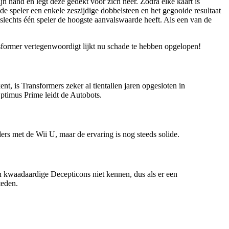
jn hand en legt deze gedekt voor zich neer. Zodra elke kaart is
e speler een enkele zeszijdige dobbelsteen en het gegooide resultaat
 slechts één speler de hoogste aanvalswaarde heeft. Als een van de
ansformer vertegenwoordigt lijkt nu schade te hebben opgelopen!
t, is Transformers zeker al tientallen jaren opgesloten in
Optimus Prime leidt de Autobots.
rs met de Wii U, maar de ervaring is nog steeds solide.
en kwaadaardige Decepticons niet kennen, dus als er een
teden.