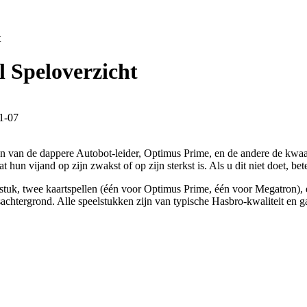
t
 Speloverzicht
1-07
men van de dappere Autobot-leider, Optimus Prime, en de andere de kwa
 hun vijand op zijn zwakst of op zijn sterkst is. Als u dit niet doet, be
stuk, twee kaartspellen (één voor Optimus Prime, één voor Megatron), ee
achtergrond. Alle speelstukken zijn van typische Hasbro-kwaliteit en ga