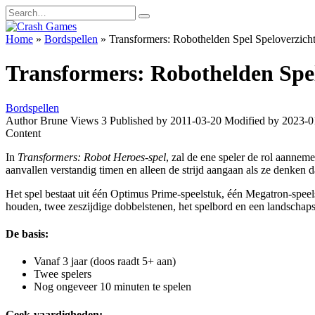
Skip
Search
to
for:
content
Home
»
Bordspellen
»
Transformers: Robothelden Spel Speloverzich
Transformers: Robothelden Spel
Bordspellen
Author
Brune
Views
3
Published by
2011-03-20
Modified by
2023-0
Content
In
Transformers: Robot Heroes-spel
, zal de ene speler de rol aanne
aanvallen verstandig timen en alleen de strijd aangaan als ze denken dat
Het spel bestaat uit één Optimus Prime-speelstuk, één Megatron-speel
houden, twee zeszijdige dobbelstenen, het spelbord en een landschaps
De basis:
Vanaf 3 jaar (doos raadt 5+ aan)
Twee spelers
Nog ongeveer 10 minuten te spelen
Geek-vaardigheden: