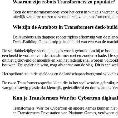
Waarom zijn robots Transformers zo populair?
Toen de transformatorrobots voor het eerst in winkels werden g
uiterlijk van deze reuzen te veranderen, ze te transformeren, de
Wie zijn de Autobots in Transformers deck-buil
De Autobots zijn dappere robotstrijders afkomstig van de pla
Deck-Building Game kruip je in de huid van een van de machti
De set dubbelzijdige vierkante tegels wordt gebruikt om bij te houde
een ​​beeld te vormen van de Transformer met en zonder schade. De spe
dit niet tijdrovend of moeilijk en kan het redelijk snel worden voltooi
bouwen. De speler die wint, mag als eerste aan de slag. Dit is een we
Het spelbord zit in de speldoos en de landschapsachtergrond wikkelt z
De twee Transformers-speelstukken die in het spel worden gebruikt, z
van goed stevig plastic dat kleurrijk, gedetailleerd en duurzaam is. V
Kun je Transformers War for Cybertron digitaa
Transformers: War for Cybertron en andere games kunnen niet 
en Transformers Devastation van Platinum Games, verdween ei