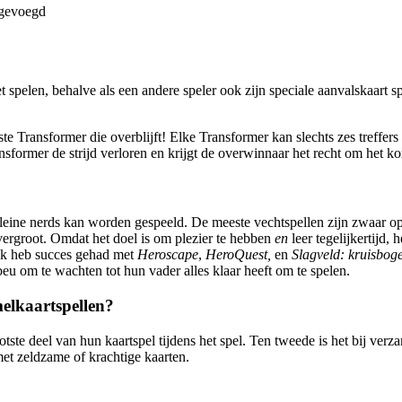
egevoegd
et spelen, behalve als een andere speler ook zijn speciale aanvalskaart s
tste Transformer die overblijft! Elke Transformer kan slechts zes treffers
ansformer de strijd verloren en krijgt de overwinnaar het recht om het 
kleine nerds kan worden gespeeld. De meeste vechtspellen zijn zwaar op
e vergroot. Omdat het doel is om plezier te hebben
en
leer tegelijkertijd,
 Ik heb succes gehad met
Heroscape
,
HeroQuest,
en
Slagveld: kruisbog
beu om te wachten tot hun vader alles klaar heeft om te spelen.
melkaartspellen?
ste deel van hun kaartspel tijdens het spel. Ten tweede is het bij verza
met zeldzame of krachtige kaarten.