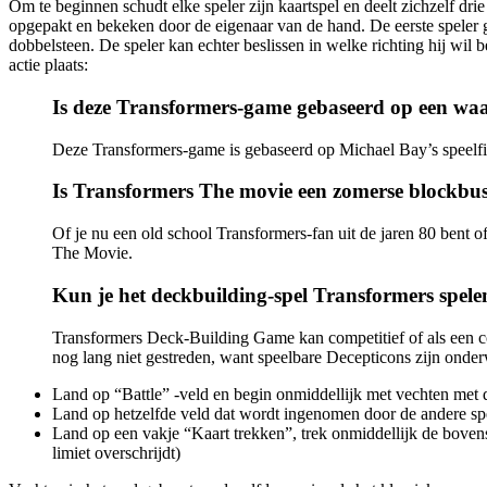
Om te beginnen schudt elke speler zijn kaartspel en deelt zichzelf dri
opgepakt en bekeken door de eigenaar van de hand. De eerste speler g
dobbelsteen. De speler kan echter beslissen in welke richting hij wi
actie plaats:
Is deze Transformers-game gebaseerd op een wa
Deze Transformers-game is gebaseerd op Michael Bay’s speelfi
Is Transformers The movie een zomerse blockbus
Of je nu een old school Transformers-fan uit de jaren 80 bent o
The Movie.
Kun je het deckbuilding-spel Transformers spele
Transformers Deck-Building Game kan competitief of als een coö
nog lang niet gestreden, want speelbare Decepticons zijn onde
Land op “Battle” -veld en begin onmiddellijk met vechten met d
Land op hetzelfde veld dat wordt ingenomen door de andere spel
Land op een vakje “Kaart trekken”, trek onmiddellijk de bovenst
limiet overschrijdt)