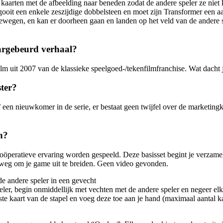
e kaarten met de afbeelding naar beneden zodat de andere speler ze niet
ooit een enkele zeszijdige dobbelsteen en moet zijn Transformer een aa
l bewegen, en kan er doorheen gaan en landen op het veld van de andere 
argebeurd verhaal?
lm uit 2007 van de klassieke speelgoed-/tekenfilmfranchise. Wat dach
ter?
f een nieuwkomer in de serie, er bestaat geen twijfel over de marketing
n?
peratieve ervaring worden gespeeld. Deze basisset begint je verzamelin
rweg om je game uit te breiden. Geen video gevonden.
e andere speler in een gevecht
er, begin onmiddellijk met vechten met de andere speler en negeer elk 
e kaart van de stapel en voeg deze toe aan je hand (maximaal aantal kaa