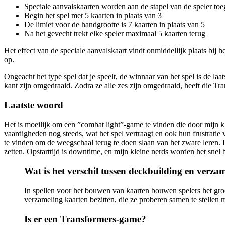
Speciale aanvalskaarten worden aan de stapel van de speler to
Begin het spel met 5 kaarten in plaats van 3
De limiet voor de handgrootte is 7 kaarten in plaats van 5
Na het gevecht trekt elke speler maximaal 5 kaarten terug
Het effect van de speciale aanvalskaart vindt onmiddellijk plaats bij h
op.
Ongeacht het type spel dat je speelt, de winnaar van het spel is de laa
kant zijn omgedraaid. Zodra ze alle zes zijn omgedraaid, heeft die Tr
Laatste woord
Het is moeilijk om een ​​”combat light”-game te vinden die door mijn 
vaardigheden nog steeds, wat het spel vertraagt ​​en ook hun frustrati
te vinden om de weegschaal terug te doen slaan van het zware leren.
zetten. Opstarttijd is downtime, en mijn kleine nerds worden het snel 
Wat is het verschil tussen deckbuilding en verza
In spellen voor het bouwen van kaarten bouwen spelers het groot
verzameling kaarten bezitten, die ze proberen samen te stellen 
Is er een Transformers-game?