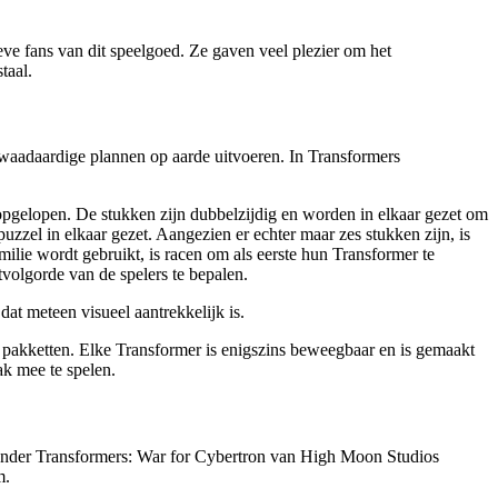
eve fans van dit speelgoed. Ze gaven veel plezier om het
taal.
waadaardige plannen op aarde uitvoeren. In Transformers
 opgelopen. De stukken zijn dubbelzijdig en worden in elkaar gezet om
zzel in elkaar gezet. Aangezien er echter maar zes stukken zijn, is
amilie wordt gebruikt, is racen om als eerste hun Transformer te
tvolgorde van de spelers te bepalen.
at meteen visueel aantrekkelijk is.
e pakketten. Elke Transformer is enigszins beweegbaar en is gemaakt
ak mee te spelen.
ronder Transformers: War for Cybertron van High Moon Studios
m.