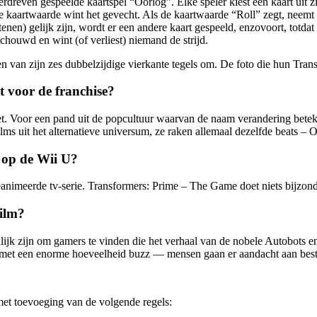
erdreven gespeelde kaartspel “Oorlog”. Elke speler kiest een kaart uit zi
 kaartwaarde wint het gevecht. Als de kaartwaarde “Roll” zegt, neemt d
enen) gelijk zijn, wordt er een andere kaart gespeeld, enzovoort, totdat
schouwd en wint (of verliest) niemand de strijd.
 een van zijn zes dubbelzijdige vierkante tegels om. De foto die hun Tr
t voor de franchise?
t. Voor een pand uit de popcultuur waarvan de naam verandering beteken
ilms uit het alternatieve universum, ze raken allemaal dezelfde beats – 
 op de Wii U?
nimeerde tv-serie. Transformers: Prime – The Game doet niets bijzonde
film?
eilijk zijn om gamers te vinden die het verhaal van de nobele Autobots 
ilm met een enorme hoeveelheid buzz — mensen gaan er aandacht aan bes
 met toevoeging van de volgende regels: