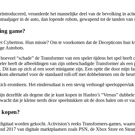
eïntroduceerd, veranderde het mannelijke deel van de bevolking in acti
 straaljager in de auto, dan lopende robots, gewapend tot de tanden van s
ding game?
neet Cybertron. Hun missie? Om te voorkomen dat de Decepticons hun k
ge Autobots.
n hoeveel “schade” de Transformer van een speler tijdens het spel heeft
ler heeft de afbeeldingen van zijn onbeschadigde Transformer als een pu
d. Dit kan op zich al een soort minigame zijn. Een optie die door mijn f
lkom alternatief voor de standaard roll-off met dobbelstenen om de beur
ich eromheen. Het eindresultaat is een stevig verhoogd speeloppervlak d
ijn dezelfde als degene die je kunt kopen in Hasbro’s “Versus” dubbel
erwacht dat je kleine nerds deze speelstukken uit de doos halen om er va
l kopen?
digitaal worden gekocht. Activision’s reeks Transformers-games, waa
nd 2017 van digitale marktplaatsen zoals PSN, de Xbox Store en Stea