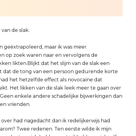
van de slak.
en geëxtrapoleerd, maar ik was meer
en op zoek waren naar en vervolgens de
en likten.Blijkt dat het slijm van de slak een
gt dat de tong van een persoon gedurende korte
 had het hetzelfde effect als novocaïne dat
kt. Het likken van de slak leek meer te gaan over
s. Geen enkele andere schadelijke bijwerkingen dan
en vrienden.
r over had nagedacht dan ik redelijkerwijs had
arom? Twee redenen. Ten eerste wilde ik mijn