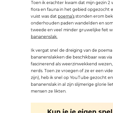
Toen ik erachter kwam dat mijn gezin 2
flora en fauna in het gebied opgezocht 
vuist was dat
poema’s
stonden erom bek
onderhouden paden wandelden en soms 
tweede en veel minder gruwelijke feit wa
bananenslak.
Ik vergat snel de dreiging van de poema
bananenslakken die beschikbaar was via 
fascinerend als weerzinwekkend wezen, d
nerds. Toen ze vroegen of ze er een vid
zijn), heb ik snel op YouTube gezocht e
bananenslak in al zijn slijmerige glorie l
mensen ze likten.
Kun je je eigen spe