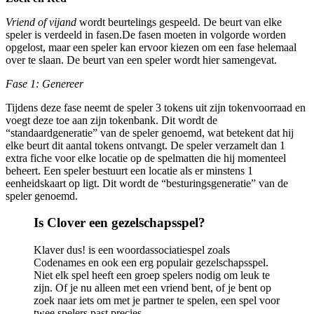
Vriend of vijand
wordt beurtelings gespeeld. De beurt van elke
speler is verdeeld in fasen.De fasen moeten in volgorde worden
opgelost, maar een speler kan ervoor kiezen om een ​​fase helemaal
over te slaan. De beurt van een speler wordt hier samengevat.
Fase 1: Genereer
Tijdens deze fase neemt de speler 3 tokens uit zijn tokenvoorraad en
voegt deze toe aan zijn tokenbank. Dit wordt de
“standaardgeneratie” van de speler genoemd, wat betekent dat hij
elke beurt dit aantal tokens ontvangt. De speler verzamelt dan 1
extra fiche voor elke locatie op de spelmatten die hij momenteel
beheert. Een speler bestuurt een locatie als er minstens 1
eenheidskaart op ligt. Dit wordt de “besturingsgeneratie” van de
speler genoemd.
Is Clover een gezelschapsspel?
Klaver dus! is een woordassociatiespel zoals
Codenames en ook een erg populair gezelschapsspel.
Niet elk spel heeft een groep spelers nodig om leuk te
zijn. Of je nu alleen met een vriend bent, of je bent op
zoek naar iets om met je partner te spelen, een spel voor
twee spelers past precies.