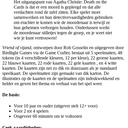
Het uitgangspunt van Agatha Christie: Death on the
Cards is dat er een moord is gepleegd en dat alle
verdachten rond de tafel zitten. Elke speler moet
samenwerken en hun detectivevaardigheden gebruiken
om erachter te komen wie de moordenaar is terwijl ze
hun geheimen verborgen houden. Ondertussen werkt
de moordenaar stilletjes tegen de groep, en je weet niet
wie je kunt vertrouwen!
Vriend of vijand
, ontworpen door Rob Gosselin en uitgegeven door
Birdlight Games via de Game Crafter, bestaat uit 5 speelmatten, 48
tokens (in 4 verschillende kleuren, 12 per kleur), 22 groene kaarten,
22 blauwe kaarten, 22 rode kaarten, 22 gele kaarten , en 4 witte
kaarten. De kaarten zijn net zo dik en duurzaam als je standaard
speelkaart. De speelmatten zijn gemaakt van dik karton. De
illustraties op de kaarten en de spelmatten zijn indrukwekkend en
helder en geven het thema en verhaal van het spel weer.
De basis:
Voor 10 jaar en ouder (uitgever stelt 12+ voor)
Voor 2 tot 4 spelers
Ongeveer 60 minuten om te voltooien
Geek-vaardigheden: