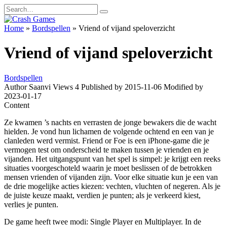
Skip
Search
to
for:
content
Home
»
Bordspellen
»
Vriend of vijand speloverzicht
Vriend of vijand speloverzicht
Bordspellen
Author
Saanvi
Views
4
Published by
2015-11-06
Modified by
2023-01-17
Content
Ze kwamen ’s nachts en verrasten de jonge bewakers die de wacht
hielden. Je vond hun lichamen de volgende ochtend en een van je
clanleden werd vermist. Friend or Foe is een iPhone-game die je
vermogen test om onderscheid te maken tussen je vrienden en je
vijanden. Het uitgangspunt van het spel is simpel: je krijgt een reeks
situaties voorgeschoteld waarin je moet beslissen of de betrokken
mensen vrienden of vijanden zijn. Voor elke situatie kun je een van
de drie mogelijke acties kiezen: vechten, vluchten of negeren. Als je
de juiste keuze maakt, verdien je punten; als je verkeerd kiest,
verlies je punten.
De game heeft twee modi: Single Player en Multiplayer. In de