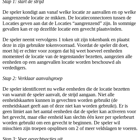
Stap 1: start de strijd
De speler kondigt aan vanaf welke locatie ze aanvallen en op welke
aangrenzende locatie ze mikken. De locatieconnectoren tussen de
Locaties geven aan dat de Locaties “aangrenzend” zijn. In sommige
gevallen kan er op dezelfde locatie een gevecht plaatsvinden.
De speler neemt vervolgens 1 token uit zijn tokenbank en plaatst
deze in zijn gebruikte tokenvoorraad. Voordat de speler dit doet,
moet hij er echter voor zorgen dat hij weet hoeveel eenheden
momenteel de locatie van de tegenstander bezetten, aangezien alle
eenheden op een aangevallen locatie worden beschouwd als
verdedigers.
Stap 2: Verklaar aanvalsgroep
De speler identificeert nu welke eenheden die de locatie bezetten
van waaruit de speler aanvalt, de strijd aangaan. Niet alle
eenheidskaarten kunnen in gevechten worden gebruikt (de
eenheidskaart geeft aan of deze niet kan worden gebruikt). Er is
geen limiet aan het aantal eenheden dat de speler kan activeren voor
het gevecht, maar elke eenheid kan slechts één keer per spelerbeurt
worden gebruikt om een ​​gevecht te beginnen. De speler wil
misschien zijn troepen opsplitsen om 2 of meer veldslagen te voeren.
Stap 3: Voer gevechtsacties uit