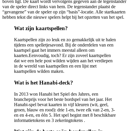
boven ligt. De kaart wordt vervolgens gegeven aan de tegenstander
van de speler direct links van hem. De tegenstander plaatst de
“gevangene” van de speler op zijn “basis”-locatie. Alle startkaarten
hebben tekst die nieuwe spelers helpt bij het opzetten van het spel.
Wat zijn kaartspellen?
Kaartspellen zijn zo leuk en zo gemakkelijk uit te halen
tijdens een spelletjesavond. Bij de onderdelen van een
kaartspel gaat het immers meestal alleen om
kaarten.Eenvoudig, toch? Er zijn zoveel kaartspellen
dat we een hele post wilden wijden aan het verdiepen
in de wereld van kaartspellen en een lijst met
kaartspellen wilden maken.
Wat is het Hanabi-deck?
In 2013 won Hanabi het Spiel des Jahres, een
brancheprijs voor het beste bordspel van het jaar. Het
Hanabi-spel bevat kaarten in vijf kleuren (wit, geel,
groen, blauw en rood): drie 1-en, twee elk van 2-en, 3-
en en 4-en, en één 5. Het spel begint met 8 beschikbare
informatietokens en 3 zekeringtokens .