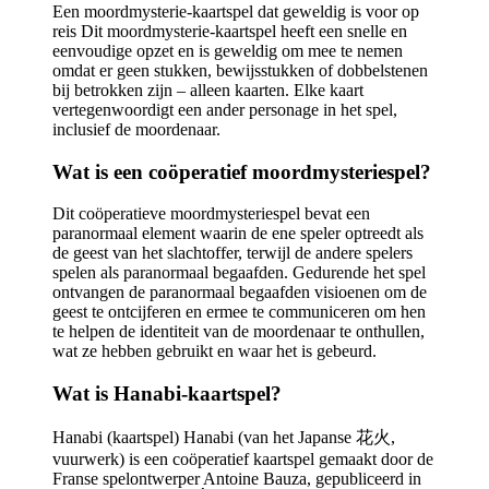
Een moordmysterie-kaartspel dat geweldig is voor op
reis Dit moordmysterie-kaartspel heeft een snelle en
eenvoudige opzet en is geweldig om mee te nemen
omdat er geen stukken, bewijsstukken of dobbelstenen
bij betrokken zijn – alleen kaarten. Elke kaart
vertegenwoordigt een ander personage in het spel,
inclusief de moordenaar.
Wat is een coöperatief moordmysteriespel?
Dit coöperatieve moordmysteriespel bevat een
paranormaal element waarin de ene speler optreedt als
de geest van het slachtoffer, terwijl de andere spelers
spelen als paranormaal begaafden. Gedurende het spel
ontvangen de paranormaal begaafden visioenen om de
geest te ontcijferen en ermee te communiceren om hen
te helpen de identiteit van de moordenaar te onthullen,
wat ze hebben gebruikt en waar het is gebeurd.
Wat is Hanabi-kaartspel?
Hanabi (kaartspel) Hanabi (van het Japanse 花火,
vuurwerk) is een coöperatief kaartspel gemaakt door de
Franse spelontwerper Antoine Bauza, gepubliceerd in