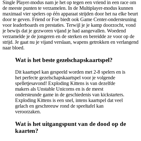
Single Player-modus nam je het op tegen een vriend in een race om
de meeste punten te verzamelen. In de Multiplayer-modus kunnen
maximaal vier spelers op één apparaat strijden door het na elke beurt
door te geven. Friend or Foe biedt ook Game Center-ondersteuning
voor leaderboards en prestaties. Terwijl je je kamp doorzocht, vond
je bewijs dat je gezworen vijand je had aangevallen. Woedend
verzamelde je de jongeren en de sterken en bereidde ze voor op de
strijd. Je gaat nu je vijand verslaan, wapens getrokken en verlangend
naar bloed.
Wat is het beste gezelschapskaartspel?
Dit kaartspel kan gespeeld worden met 2-8 spelers en is
het perfecte gezelschapskaartspel voor je volgende
spelletjesavond! Exploding Kittens is van dezelfde
makers als Unstable Unicorns en is de meest
ondersteunde game in de geschiedenis van kickstarters.
Exploding Kittens is een snel, intens kaartspel dat veel
gelach en geschreeuw rond de speeltafel kan
veroorzaken.
Wat is het uitgangspunt van de dood op de
kaarten?