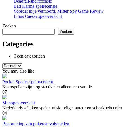
Deadfall-spelrecensie
Bad Karma-spelrecensie
Voordat ik je vermoord, Mister Spy Game Review
Julius Caesar speloverzicht
Zoeken
Zoeken
Categories
Geen categorieën
Kies
een
You may also like
taal
Pocket Spades speloverzicht
Kaartspellen zijn nog steeds niet alleen een van de
0
7
Mur-speloverzicht
Nederlands schaken speler, wiskundige, auteur en schaakbeheerder
0
4
Beoordeling van pokeraanvalsspellen