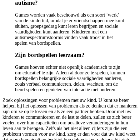
autisme?
Games worden vaak beschouwd als een soort ‘werk’
van de kindertijd, omdat je er vriendschappen mee kunt
sluiten, groepsgedrag kunt leren begrijpen en sociale
vaardigheden kunt aanleren. Kinderen met een
autismespectrumstoornis vinden vaak troost in het
spelen van bordspellen.
Zijn bordspellen leerzaam?
Games hoeven echter niet openlijk academisch te zijn
om educatief te zijn. Alleen al door ze te spelen, kunnen
bordspellen belangrijke sociale vaardigheden aanleren,
zoals verbaal communiceren, delen, wachten, om de
beurt spelen en genieten van interactie met anderen.
Zoek oplossingen voor problemen met uw kind. U kunt ze beter
helpen bij het oplossen van problemen als ze denken dat er manieren
zijn om ze op te lossen en als ze een partner hebben.Door met uw
kinderen te communiceren en de last te delen, zullen ze zich beter
voelen over hun capaciteiten om positieve veranderingen in hun
leven aan te brengen. Zelfs als het niet alleen cijfers zijn die een
probleem vormen voor uw kind, zorg er dan voor dat uw kind weet
dat u om hem geeft en begrijpt hoe gekwetst en radeloos hij zich