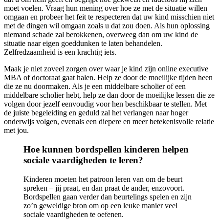
moet voelen. Vraag hun mening over hoe ze met de situatie willen
omgaan en probeer het feit te respecteren dat uw kind misschien niet
met de dingen wil omgaan zoals u dat zou doen. Als hun oplossing
niemand schade zal berokkenen, overweeg dan om uw kind de
situatie naar eigen goeddunken te laten behandelen.
Zelfredzaamheid is een krachtig iets.
Maak je niet zoveel zorgen over waar je kind zijn online executive
MBA of doctoraat gaat halen. Help ze door de moeilijke tijden heen
die ze nu doormaken. Als je een middelbare scholier of een
middelbare scholier hebt, help ze dan door de moeilijke lessen die ze
volgen door jezelf eenvoudig voor hen beschikbaar te stellen. Met
de juiste begeleiding en geduld zal het verlangen naar hoger
onderwijs volgen, evenals een diepere en meer betekenisvolle relatie
met jou.
Hoe kunnen bordspellen kinderen helpen
sociale vaardigheden te leren?
Kinderen moeten het patroon leren van om de beurt
spreken – jij praat, en dan praat de ander, enzovoort.
Bordspellen gaan verder dan beurtelings spelen en zijn
zo’n geweldige bron om op een leuke manier veel
sociale vaardigheden te oefenen.