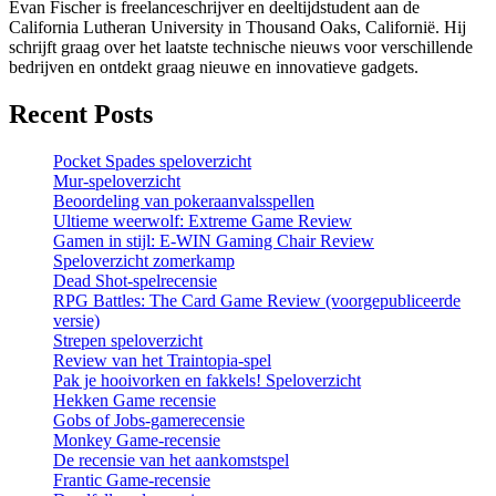
Evan Fischer is freelanceschrijver en deeltijdstudent aan de
California Lutheran University in Thousand Oaks, Californië. Hij
schrijft graag over het laatste technische nieuws voor verschillende
bedrijven en ontdekt graag nieuwe en innovatieve gadgets.
Recent Posts
Pocket Spades speloverzicht
Mur-speloverzicht
Beoordeling van pokeraanvalsspellen
Ultieme weerwolf: Extreme Game Review
Gamen in stijl: E-WIN Gaming Chair Review
Speloverzicht zomerkamp
Dead Shot-spelrecensie
RPG Battles: The Card Game Review (voorgepubliceerde
versie)
Strepen speloverzicht
Review van het Traintopia-spel
Pak je hooivorken en fakkels! Speloverzicht
Hekken Game recensie
Gobs of Jobs-gamerecensie
Monkey Game-recensie
De recensie van het aankomstspel
Frantic Game-recensie