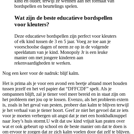
kind en ouder, terwijl ze wennen aan het formaat van
bordspellen en beurtelings spelen.
Wat zijn de beste educatieve bordspellen
voor kleuters?
Deze educatieve bordspellen zijn perfect voor kleuters
of elk kind tussen de 3 en 5 jaar. Voeg ze toe aan je
voorschoolse dagen of neem ze op in de volgende
speeldatum van je kind. Monopoly Jr is een leuke
manier om met jongere kinderen aan
rekenvaardigheden te werken.
Nog een keer voor de nadruk: blijf kalm.
Het is prima als je voor een avond een beetje afstand moet houden
tussen jezelf en het vel papier dat “DFFCDF” spelt. Als je
ontspannen blijft, zal je tiener veel meer bereid en in staat zijn om
het probleem met jou op te lossen. Evenzo, als het probleem extern
is, zoals in het geval van pesten, probeer dan kalm te blijven terwijl
je het verhaal van je tiener hoort. Geef ze niet het gevoel dat ze iets
voor je moeten verbergen uit angst dat je met een honkbalknuppel
naar Joey’s huis stormt.U wilt dat uw kind vrijuit kan praten over
wat er ook gebeurt op school en de beste manier om dat te doen is
om ervoor te zorgen dat ze zich kalm voelen door dat zelf te blijven.