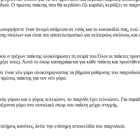
διού. Ο πρώτος παίκτης που θα κερδίσει έξι καρδιές κερδίζει το παιχνί
ημιουργήσετε έναν δεσμό ανάμεσα σε εσάς και το κατοικίδιό σας, ενώ
σης σκύλων και είναι πιο αποτελεσματικό για νεότερους σκύλους και 
φού ο τρέχων παίκτης ολοκληρώσει τη σειρά του.Όλοι οι παίκτες προ
ο χέρι τους). Αυτό το σκορ καταγράφεται για κάθε παίκτη και προστίθ
τε έναν νέο γύρο ολοκληρώνοντας τα βήματα ρύθμισης του παιχνιδιού
 πρώτος παίκτης για τον νέο γύρο.
ενός γύρου και ο γύρος τελειώσει, το παιχνίδι έχει τελειώσει. Για παρ
ρέχοντα γύρο στο συνολικό σκορ του παίκτη μέχρι στιγμής.
πλήρεις κανόνες, δείτε την επίσημη ιστοσελίδα του παιχνιδιού.