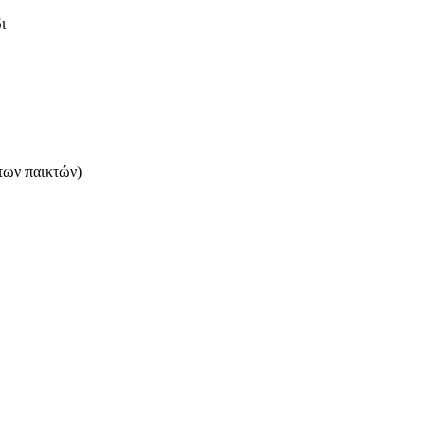
ι
των παικτών)