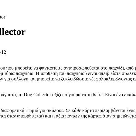
tor
lector
-12
λου που μπορείτε να φανταστείτε αντιπροσωπεύεται στο παιχνίδι, από 
μμύρια παιχνίδια. Η υπόθεση του παιχνιδιού είναι απλή: είστε συλλέ
για συλλογή και μπορείτε να ξεκλειδώσετε νέες ολοκληρώνοντας επιτε
ματα, το Dog Collector αξίζει σίγουρα να το δείτε. Είναι ένα διασκε
διαφορετικά ψωμιά για σκύλους. Σε κάθε κάρτα περιλαμβάνεται ένας 
αι όταν απορρίπτεται) και η αξία πόντων της κάρτας όταν σημειώνεται