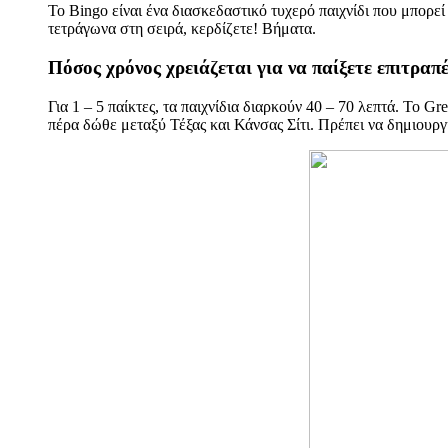
Το Bingo είναι ένα διασκεδαστικό τυχερό παιχνίδι που μπορεί
τετράγωνα στη σειρά, κερδίζετε! Βήματα.
Πόσος χρόνος χρειάζεται για να παίξετε επιτραπέ
Για 1 – 5 παίκτες, τα παιχνίδια διαρκούν 40 – 70 λεπτά. Το Gr
πέρα ​​δώθε μεταξύ Τέξας και Κάνσας Σίτι. Πρέπει να δημιουργ