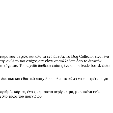
μικρό έως μεγάλο και όλα τα ενδιάμεσα. Το Dog Collector είναι ένα
κτης σκύλων και στόχος σας είναι να συλλέξετε όσο το δυνατόν
ύγματα. Το παιχνίδι διαθέτει επίσης ένα online leaderboard, ώστε
δαστικό και εθιστικό παιχνίδι που θα σας κάνει να επιστρέφετε για
αριθμός κάρτας, ένα χρωματιστό περίγραμμα, μια εικόνα ενός
 στο τέλος του παιχνιδιού.