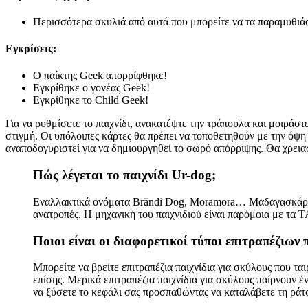
Περισσότερα σκυλιά από αυτά που μπορείτε να τα παραμυθιά
Εγκρίσεις:
Ο παίκτης Geek απορρίφθηκε!
Εγκρίθηκε ο γονέας Geek!
Εγκρίθηκε το Child Geek!
Για να ρυθμίσετε το παιχνίδι, ανακατέψτε την τράπουλα και μοιράστ
στιγμή. Οι υπόλοιπες κάρτες θα πρέπει να τοποθετηθούν με την όψη
αναποδογυριστεί για να δημιουργηθεί το σωρό απόρριψης. Θα χρειασ
Πώς λέγεται το παιχνίδι Ur-dog;
Εναλλακτικά ονόματα Brändi Dog, Moramora… Μαδαγασκάρη, U
ανατροπές. Η μηχανική του παιχνιδιού είναι παρόμοια με τα T
Ποιοι είναι οι διαφορετικοί τύποι επιτραπέζιων 
Μπορείτε να βρείτε επιτραπέζια παιχνίδια για σκύλους που τα
επίσης. Μερικά επιτραπέζια παιχνίδια για σκύλους παίρνουν 
να ξύσετε το κεφάλι σας προσπαθώντας να καταλάβετε τη ράτ