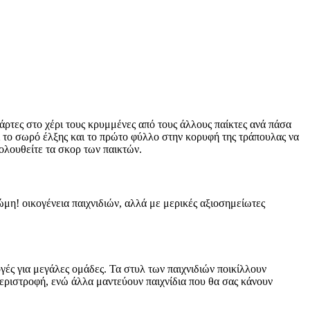
 κάρτες στο χέρι τους κρυμμένες από τους άλλους παίκτες ανά πάσα
εί το σωρό έλξης και το πρώτο φύλλο στην κορυφή της τράπουλας να
κολουθείτε τα σκορ των παικτών.
η! οικογένεια παιχνιδιών, αλλά με μερικές αξιοσημείωτες
ογές για μεγάλες ομάδες. Τα στυλ των παιχνιδιών ποικίλλουν
περιστροφή, ενώ άλλα μαντεύουν παιχνίδια που θα σας κάνουν