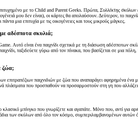
επιτυχημένο με το Child and Parent Geeks. Πρώτα,
Συλλέκτης σκύλων
ογένειά μου δεν είναι), οι κάρτες θα απολαύσουν. Δεύτερον, το παιχν
 πάντα μια επιτυχία με τις οικογένειες και τους μικρούς μάγκες.
ε με αδέσποτα σκυλιά;
 Game. Αυτό είναι ένα παιχνίδι σχετικά με τη διάσωση αδέσποτων σκ
το παιχνίδι, ταξιδεύετε γύρω από τον πίνακα, που βασίζεται σε μια πό
ε ζώα;
ρων επιτραπέζιων παιχνιδιών με ζώα που αναπαράγει αφηρημένα ένα μι
τανά πλάσματα που προσπαθούν να προσαρμοστούν στη γη που αλλάζει
το κλασικό μπίνγκο που γνωρίζετε και αγαπάτε. Μόνο που, αντί για α
άδια των σκύλων από όλο τον κόσμο, συμπεριλαμβανομένων αυτών όπω