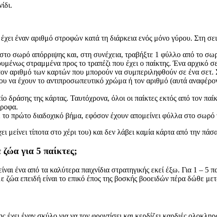
ίδι.
 έχει έναν αριθμό στροφών κατά τη διάρκεια ενός μόνο γύρου. Στη σει
στο σωρό απόρριψης και, στη συνέχεια, τραβήξτε 1 φύλλο από το σω
υμένως στραμμένα προς το τραπέζι που έχει ο παίκτης. Ένα αρχικό σε
τον αριθμό των καρτών που μπορούν να συμπεριληφθούν σε ένα σετ. 
ου να έχουν το αντιπροσωπευτικό χρώμα ή τον αριθμό (αυτά αναφέρον
ο δράσης της κάρτας. Ταυτόχρονα, όλοι οι παίκτες εκτός από τον παί
τροφα.
ε το πρώτο διαδοχικό βήμα, εφόσον έχουν απομείνει φύλλα στο σωρό
ει μείνει τίποτα στο χέρι του) και δεν λάβει καμία κάρτα από την πάσ
 ζώα για 5 παίκτες;
ίναι ένα από τα καλύτερα παιχνίδια στρατηγικής εκεί έξω. Για 1 – 5 π
με ζώα επειδή είναι το επικό έπος της βοσκής βοοειδών πέρα ​​δώθε με
ς έχει έναν σκύλο για να τον φροντίσει και κερδίζει καρδιές ολοκληρ