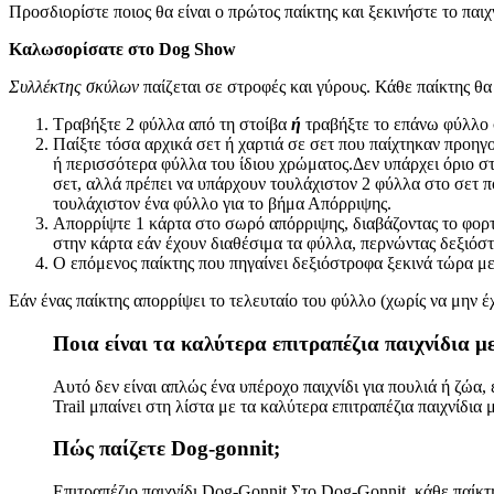
Προσδιορίστε ποιος θα είναι ο πρώτος παίκτης και ξεκινήστε το παιχν
Καλωσορίσατε στο Dog Show
Συλλέκτης σκύλων
παίζεται σε στροφές και γύρους. Κάθε παίκτης θα
Τραβήξτε 2 φύλλα από τη στοίβα
ή
τραβήξτε το επάνω φύλλο 
Παίξτε τόσα αρχικά σετ ή χαρτιά σε σετ που παίχτηκαν προηγο
ή περισσότερα φύλλα του ίδιου χρώματος.Δεν υπάρχει όριο σ
σετ, αλλά πρέπει να υπάρχουν τουλάχιστον 2 φύλλα στο σετ π
τουλάχιστον ένα φύλλο για το βήμα Απόρριψης.
Απορρίψτε 1 κάρτα στο σωρό απόρριψης, διαβάζοντας το φορτί
στην κάρτα εάν έχουν διαθέσιμα τα φύλλα, περνώντας δεξιόσ
Ο επόμενος παίκτης που πηγαίνει δεξιόστροφα ξεκινά τώρα μ
Εάν ένας παίκτης απορρίψει το τελευταίο του φύλλο (χωρίς να μην έχ
Ποια είναι τα καλύτερα επιτραπέζια παιχνίδια με
Αυτό δεν είναι απλώς ένα υπέροχο παιχνίδι για πουλιά ή ζώα, ε
Trail μπαίνει στη λίστα με τα καλύτερα επιτραπέζια παιχνίδια 
Πώς παίζετε Dog-gonnit;
Επιτραπέζιο παιχνίδι Dog-Gonnit Στο Dog-Gonnit, κάθε παίκτη