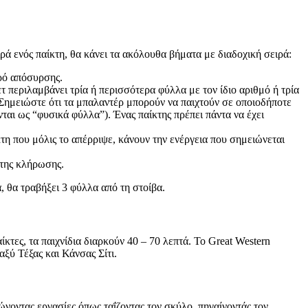
ρά ενός παίκτη, θα κάνει τα ακόλουθα βήματα με διαδοχική σειρά:
ρό απόσυρσης.
τ περιλαμβάνει τρία ή περισσότερα φύλλα με τον ίδιο αριθμό ή τρία
Σημειώστε ότι τα μπαλαντέρ μπορούν να παιχτούν σε οποιοδήποτε
ται ως “φυσικά φύλλα”). Ένας παίκτης πρέπει πάντα να έχει
κτη που μόλις το απέρριψε, κάνουν την ενέργεια που σημειώνεται
 της κλήρωσης.
α, θα τραβήξει 3 φύλλα από τη στοίβα.
αίκτες, τα παιχνίδια διαρκούν 40 – 70 λεπτά. Το Great Western
ταξύ Τέξας και Κάνσας Σίτι.
ώνοντας εργασίες όπως ταΐζοντας τον σκύλο, πηγαίνοντάς τον