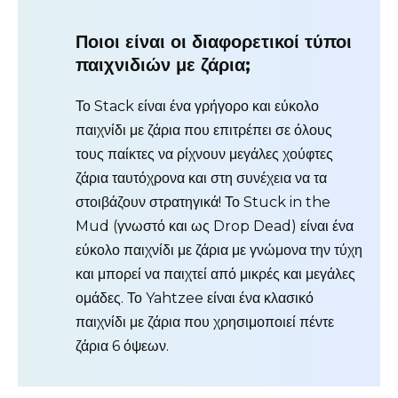
Ποιοι είναι οι διαφορετικοί τύποι
παιχνιδιών με ζάρια;
Το Stack είναι ένα γρήγορο και εύκολο
παιχνίδι με ζάρια που επιτρέπει σε όλους
τους παίκτες να ρίχνουν μεγάλες χούφτες
ζάρια ταυτόχρονα και στη συνέχεια να τα
στοιβάζουν στρατηγικά! Το Stuck in the
Mud (γνωστό και ως Drop Dead) είναι ένα
εύκολο παιχνίδι με ζάρια με γνώμονα την τύχη
και μπορεί να παιχτεί από μικρές και μεγάλες
ομάδες. Το Yahtzee είναι ένα κλασικό
παιχνίδι με ζάρια που χρησιμοποιεί πέντε
ζάρια 6 όψεων.