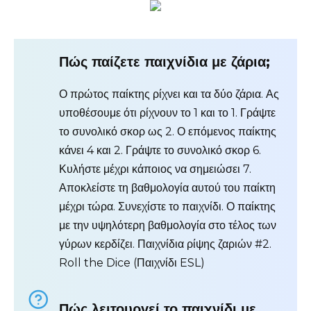
Πώς παίζετε παιχνίδια με ζάρια;
Ο πρώτος παίκτης ρίχνει και τα δύο ζάρια. Ας
υποθέσουμε ότι ρίχνουν το 1 και το 1. Γράψτε
το συνολικό σκορ ως 2. Ο επόμενος παίκτης
κάνει 4 και 2. Γράψτε το συνολικό σκορ 6.
Κυλήστε μέχρι κάποιος να σημειώσει 7.
Αποκλείστε τη βαθμολογία αυτού του παίκτη
μέχρι τώρα. Συνεχίστε το παιχνίδι. Ο παίκτης
με την υψηλότερη βαθμολογία στο τέλος των
γύρων κερδίζει. Παιχνίδια ρίψης ζαριών #2.
Roll the Dice (Παιχνίδι ESL)
Πώς λειτουργεί το παιχνίδι με