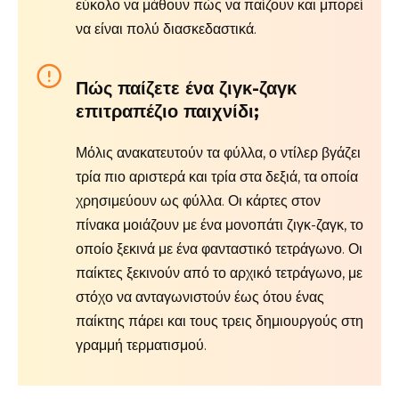
εύκολο να μάθουν πώς να παίζουν και μπορεί
να είναι πολύ διασκεδαστικά.
Πώς παίζετε ένα ζιγκ-ζαγκ
επιτραπέζιο παιχνίδι;
Μόλις ανακατευτούν τα φύλλα, ο ντίλερ βγάζει
τρία πιο αριστερά και τρία στα δεξιά, τα οποία
χρησιμεύουν ως φύλλα. Οι κάρτες στον
πίνακα μοιάζουν με ένα μονοπάτι ζιγκ-ζαγκ, το
οποίο ξεκινά με ένα φανταστικό τετράγωνο. Οι
παίκτες ξεκινούν από το αρχικό τετράγωνο, με
στόχο να ανταγωνιστούν έως ότου ένας
παίκτης πάρει και τους τρεις δημιουργούς στη
γραμμή τερματισμού.