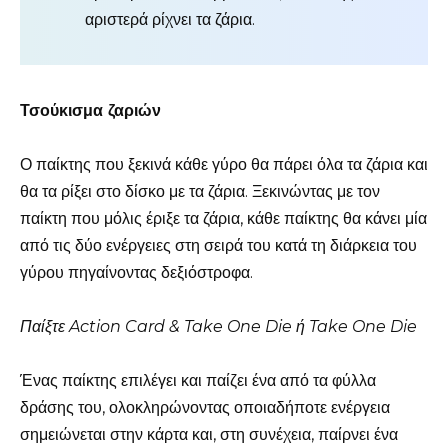
αριστερά ρίχνει τα ζάρια.
Τσούκισμα ζαριών
Ο παίκτης που ξεκινά κάθε γύρο θα πάρει όλα τα ζάρια και
θα τα ρίξει στο δίσκο με τα ζάρια. Ξεκινώντας με τον
παίκτη που μόλις έριξε τα ζάρια, κάθε παίκτης θα κάνει μία
από τις δύο ενέργειες στη σειρά του κατά τη διάρκεια του
γύρου πηγαίνοντας δεξιόστροφα.
Παίξτε Action Card & Take One Die ή
Take One Die
Ένας παίκτης επιλέγει και παίζει ένα από τα φύλλα
δράσης του, ολοκληρώνοντας οποιαδήποτε ενέργεια
σημειώνεται στην κάρτα και, στη συνέχεια, παίρνει ένα