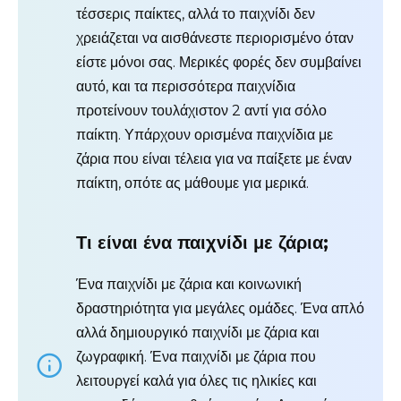
τέσσερις παίκτες, αλλά το παιχνίδι δεν
χρειάζεται να αισθάνεστε περιορισμένο όταν
είστε μόνοι σας. Μερικές φορές δεν συμβαίνει
αυτό, και τα περισσότερα παιχνίδια
προτείνουν τουλάχιστον 2 αντί για σόλο
παίκτη. Υπάρχουν ορισμένα παιχνίδια με
ζάρια που είναι τέλεια για να παίξετε με έναν
παίκτη, οπότε ας μάθουμε για μερικά.
Τι είναι ένα παιχνίδι με ζάρια;
Ένα παιχνίδι με ζάρια και κοινωνική
δραστηριότητα για μεγάλες ομάδες. Ένα απλό
αλλά δημιουργικό παιχνίδι με ζάρια και
ζωγραφική. Ένα παιχνίδι με ζάρια που
λειτουργεί καλά για όλες τις ηλικίες και