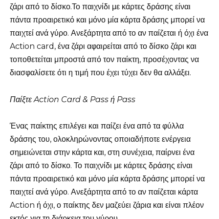
ζάρι από το δίσκο.Το παιχνίδι με κάρτες δράσης είναι
πάντα προαιρετικό και μόνο μία κάρτα δράσης μπορεί να
παιχτεί ανά γύρο. Ανεξάρτητα από το αν παίζεται ή όχι ένα
Action card, ένα ζάρι αφαιρείται από το δίσκο ζάρι και
τοποθετείται μπροστά από τον παίκτη, προσέχοντας να
διασφαλίσετε ότι η τιμή που έχει τύχει δεν θα αλλάξει.
Παίξτε Action Card & Pass ή Pass
Ένας παίκτης επιλέγει και παίζει ένα από τα φύλλα
δράσης του, ολοκληρώνοντας οποιαδήποτε ενέργεια
σημειώνεται στην κάρτα και, στη συνέχεια, παίρνει ένα
ζάρι από το δίσκο. Το παιχνίδι με κάρτες δράσης είναι
πάντα προαιρετικό και μόνο μία κάρτα δράσης μπορεί να
παιχτεί ανά γύρο. Ανεξάρτητα από το αν παίζεται κάρτα
Action ή όχι, ο παίκτης δεν μαζεύει ζάρια και είναι πλέον
εκτός για τη διάρκεια του γύρου.