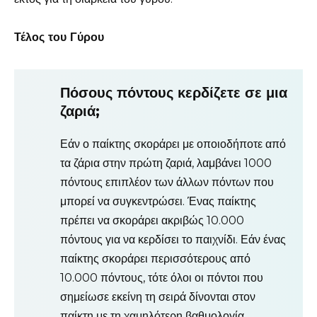
Τέλος του Γύρου
Πόσους πόντους κερδίζετε σε μια
ζαριά;
Εάν ο παίκτης σκοράρει με οποιοδήποτε από
τα ζάρια στην πρώτη ζαριά, λαμβάνει 1000
πόντους επιπλέον των άλλων πόντων που
μπορεί να συγκεντρώσει. Ένας παίκτης
πρέπει να σκοράρει ακριβώς 10.000
πόντους για να κερδίσει το παιχνίδι. Εάν ένας
παίκτης σκοράρει περισσότερους από
10.000 πόντους, τότε όλοι οι πόντοι που
σημείωσε εκείνη τη σειρά δίνονται στον
παίκτη με τη χαμηλότερη βαθμολογία.