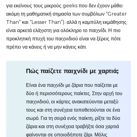
για εκείνους τους μικρούς geeks που δεν έχουν μάθει
ακόμη τη μαθηματική σημασία των συμβόλων “Greater
Than” και “Lesser Than”). αλλά η καμπύλη εκμάθησης
είναι αρκετά ελάχιστη για ολόκληρο το παιχνίδι. Η πιο
προκλητική πτυχή του παιχνιδιού είναι να ξέρεις πότε
πρέπει να κάνεις ή να μην κάνεις κάτι.
Πώς παίζετε παιχνίδι με χαρτιά;
Είναι ένα παιχνίδι με ζάρια που παίζεται με
δύο ή περισσότερους παίκτες. Στην αρχή του
παιχνιδιού, οι κάρτες ανακατεύονται μεταξύ
τους και στη συνέχεια τοποθετούνται σε ένα
σωρό. Για τη σειρά ενός παίκτη, ρίξτε τα δύο
ζάρια και στη συνέχεια τραβήξτε όσα χαρτιά
φαίνονται σε οποιοδήποτε ζάρι. Μόλις