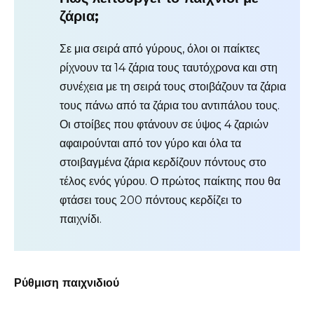
ζάρια;
Σε μια σειρά από γύρους, όλοι οι παίκτες
ρίχνουν τα 14 ζάρια τους ταυτόχρονα και στη
συνέχεια με τη σειρά τους στοιβάζουν τα ζάρια
τους πάνω από τα ζάρια του αντιπάλου τους.
Οι στοίβες που φτάνουν σε ύψος 4 ζαριών
αφαιρούνται από τον γύρο και όλα τα
στοιβαγμένα ζάρια κερδίζουν πόντους στο
τέλος ενός γύρου. Ο πρώτος παίκτης που θα
φτάσει τους 200 πόντους κερδίζει το
παιχνίδι.
Ρύθμιση παιχνιδιού