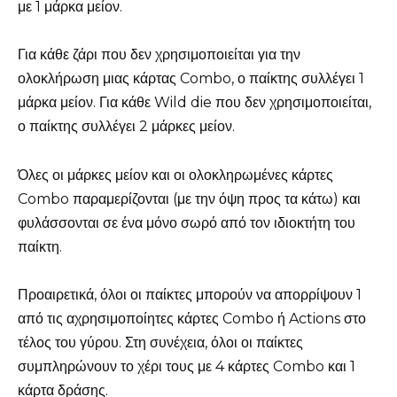
με 1 μάρκα μείον.
Για κάθε ζάρι που δεν χρησιμοποιείται για την
ολοκλήρωση μιας κάρτας Combo, ο παίκτης συλλέγει 1
μάρκα μείον. Για κάθε Wild die που δεν χρησιμοποιείται,
ο παίκτης συλλέγει 2 μάρκες μείον.
Όλες οι μάρκες μείον και οι ολοκληρωμένες κάρτες
Combo παραμερίζονται (με την όψη προς τα κάτω) και
φυλάσσονται σε ένα μόνο σωρό από τον ιδιοκτήτη του
παίκτη.
Προαιρετικά, όλοι οι παίκτες μπορούν να απορρίψουν 1
από τις αχρησιμοποίητες κάρτες Combo ή Actions στο
τέλος του γύρου. Στη συνέχεια, όλοι οι παίκτες
συμπληρώνουν το χέρι τους με 4 κάρτες Combo και 1
κάρτα δράσης.