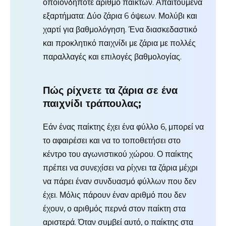
οποιονδήποτε αριθμό παικτών. Απαιτούμενα
εξαρτήματα: Δύο ζάρια 6 όψεων. Μολύβι και
χαρτί για βαθμολόγηση. Ένα διασκεδαστικό
και προκλητικό παιχνίδι με ζάρια με πολλές
παραλλαγές και επιλογές βαθμολογίας.
Πώς ρίχνετε τα ζάρια σε ένα
παιχνίδι τράπουλας;
Εάν ένας παίκτης έχει ένα φύλλο 6, μπορεί να
το αφαιρέσει και να το τοποθετήσει στο
κέντρο του αγωνιστικού χώρου. Ο παίκτης
πρέπει να συνεχίσει να ρίχνει τα ζάρια μέχρι
να πάρει έναν συνδυασμό φύλλων που δεν
έχει. Μόλις πάρουν έναν αριθμό που δεν
έχουν, ο αριθμός περνά στον παίκτη στα
αριστερά. Όταν συμβεί αυτό, ο παίκτης στα