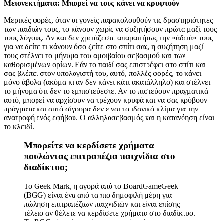
Μειονεκτήματα: Μπορεί να τους κάνει να κρυφτούν
Μερικές φορές, όταν οι γονείς παρακολουθούν τις δραστηριότητες
των παιδιών τους, το κάνουν χωρίς να συζητήσουν πρώτα μαζί τους
τους λόγους. Αν και δεν χρειάζεστε απαραιτήτως την «άδειά» τους
για να δείτε τι κάνουν όσο ζείτε στο σπίτι σας, η συζήτηση μαζί
τους στέλνει το μήνυμα του αμοιβαίου σεβασμού και των
καθορισμένων ορίων. Εάν το παιδί σας επιστρέφει στο σπίτι και
σας βλέπει στον υπολογιστή του, αυτό, πολλές φορές, το κάνει
μόνο άβολα (ακόμα κι αν δεν κάνει κάτι ακατάλληλο) και στέλνει
το μήνυμα ότι δεν το εμπιστεύεστε. Αν το πιστεύουν πραγματικά
αυτό, μπορεί να αρχίσουν να τρέχουν κρυφά και να σας κρύβουν
πράγματα και αυτό σίγουρα δεν είναι το ιδανικό κλίμα για την
ανατροφή ενός εφήβου. Ο αλληλοσεβασμός και η κατανόηση είναι
το κλειδί.
Μπορείτε να κερδίσετε χρήματα
πουλώντας επιτραπέζια παιχνίδια στο
διαδίκτυο;
Το Geek Mark, η αγορά από το BoardGameGeek
(BGG) είναι ένα από τα πιο δημοφιλή μέρη για
πώληση επιτραπέζιων παιχνιδιών και είναι επίσης
τέλειο αν θέλετε να κερδίσετε χρήματα στο διαδίκτυο.