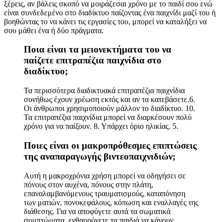
ξέρεις, αν βάλεις σκοπό να μοιράζεσαι χρόνο με το παιδί σου ενώ
είναι συνδεδεμένο στο διαδίκτυο παίζοντας ένα παιχνίδι μαζί του ή
βοηθώντας το να κάνει τις εργασίες του, μπορεί να καταλήξει να
σου μάθει ένα ή δύο πράγματα.
Ποια είναι τα μειονεκτήματα του να
παίζετε επιτραπέζια παιχνίδια στο
διαδίκτυο;
Τα περισσότερα διαδικτυακά επιτραπέζια παιχνίδια
συνήθως έχουν χρέωση εκτός και αν τα κατεβάσετε.6.
Οι άνθρωποι χρησιμοποιούν μάλλον το διαδίκτυο. 10.
Τα επιτραπέζια παιχνίδια μπορεί να διαρκέσουν πολύ
χρόνο για να παίξουν. 8. Υπάρχει όριο ηλικίας. 5.
Ποιες είναι οι μακροπρόθεσμες επιπτώσεις
της αναπαραγωγής βιντεοπαιχνιδιών;
Αυτή η μακροχρόνια χρήση μπορεί να οδηγήσει σε
πόνους στον αυχένα, πόνους στην πλάτη,
επαναλαμβανόμενους τραυματισμούς, καταπόνηση
των ματιών, πονοκεφάλους, κόπωση και εναλλαγές της
διάθεσης. Για να αποφύγετε αυτά τα σωματικά
συμπτώματα, ενθαρρύνετε τα παιδιά να κάνουν