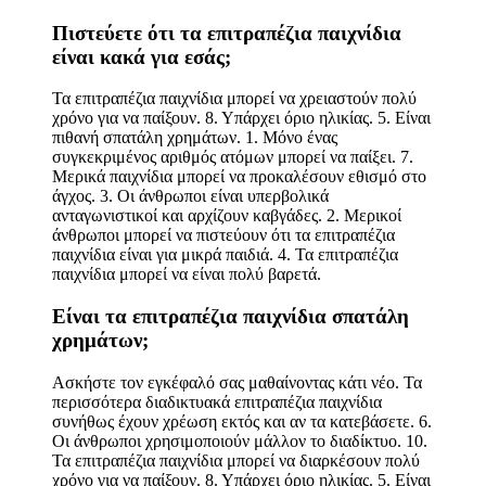
Πιστεύετε ότι τα επιτραπέζια παιχνίδια
είναι κακά για εσάς;
Τα επιτραπέζια παιχνίδια μπορεί να χρειαστούν πολύ
χρόνο για να παίξουν. 8. Υπάρχει όριο ηλικίας. 5. Είναι
πιθανή σπατάλη χρημάτων. 1. Μόνο ένας
συγκεκριμένος αριθμός ατόμων μπορεί να παίξει. 7.
Μερικά παιχνίδια μπορεί να προκαλέσουν εθισμό στο
άγχος. 3. Οι άνθρωποι είναι υπερβολικά
ανταγωνιστικοί και αρχίζουν καβγάδες. 2. Μερικοί
άνθρωποι μπορεί να πιστεύουν ότι τα επιτραπέζια
παιχνίδια είναι για μικρά παιδιά. 4. Τα επιτραπέζια
παιχνίδια μπορεί να είναι πολύ βαρετά.
Είναι τα επιτραπέζια παιχνίδια σπατάλη
χρημάτων;
Ασκήστε τον εγκέφαλό σας μαθαίνοντας κάτι νέο. Τα
περισσότερα διαδικτυακά επιτραπέζια παιχνίδια
συνήθως έχουν χρέωση εκτός και αν τα κατεβάσετε. 6.
Οι άνθρωποι χρησιμοποιούν μάλλον το διαδίκτυο. 10.
Τα επιτραπέζια παιχνίδια μπορεί να διαρκέσουν πολύ
χρόνο για να παίξουν. 8. Υπάρχει όριο ηλικίας. 5. Είναι