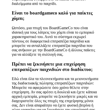
διαλείμματα από το παιχνίδι.
Είναι το boardgameco καλό για παίκτες
χόμπι;
Ωστόσο, μια πτυχή του BoardGameCo που είναι
ιδανική για τους λάτρεις του χόμπι είναι το εμπορικό
χαρακτηριστικό του. Αυτό το σύστημα εκχωρεί
πόντους σε διαφορετικά επιτραπέζια παιχνίδια και
μπορείτε να ανταλλάξετε επιτραπέζια παιχνίδια που
σας ανήκουν με την BoardGameCo ή άλλους παίκτες
για να αλλάξετε τη συλλογή σας.
Πρέπει να ξεκινήσετε μια επιχείρηση
επιτραπέζιων παιχνιδιών στο διαδίκτυο;
Εδώ είναι όλα τα πλεονεκτήματα και τα μειονεκτήματα
της διαδικτυακής πώλησης επιτραπέζιων παιχνιδιών:
Μπορείτε να αφιερώσετε όσο χρόνο θέλετε στην
επιχείρηση. Αν σας αρέσει η δουλειά και έχετε κάποια
αρχική εμπειρία, μπορείτε να ξεκινήσετε μικρές και να
διαχειριστείτε όλες τις πτυχές της επιχείρησης μόνοι
σας. Δεν είναι απαραίτητο να έχετε φυσική βιτρίνα ή
χώρο γραφείου για να ξεκινήσετε την επιχείρησή σας.