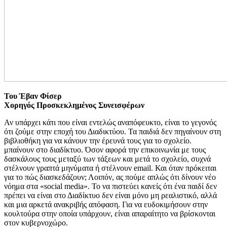
Του Έβαν Φίσερ
Χορηγός Προσκεκλημένος Συνεισφέρων
Αν υπάρχει κάτι που είναι εντελώς αναπόφευκτο, είναι το γεγονός
ότι ζούμε στην εποχή του Διαδικτύου. Τα παιδιά δεν πηγαίνουν στη
βιβλιοθήκη για να κάνουν την έρευνά τους για το σχολείο.
μπαίνουν στο διαδίκτυο. Όσον αφορά την επικοινωνία με τους
δασκάλους τους μεταξύ των τάξεων και μετά το σχολείο, συχνά
στέλνουν γραπτά μηνύματα ή στέλνουν email. Και όταν πρόκειται
για το πώς διασκεδάζουν; Λοιπόν, ας πούμε απλώς ότι δίνουν νέο
νόημα στα «social media». Το να πιστεύει κανείς ότι ένα παιδί δεν
πρέπει να είναι στο Διαδίκτυο δεν είναι μόνο μη ρεαλιστικό, αλλά
και μια αρκετά ανακριβής απόφαση. Για να ευδοκιμήσουν στην
κουλτούρα στην οποία υπάρχουν, είναι απαραίτητο να βρίσκονται
στον κυβερνοχώρο.