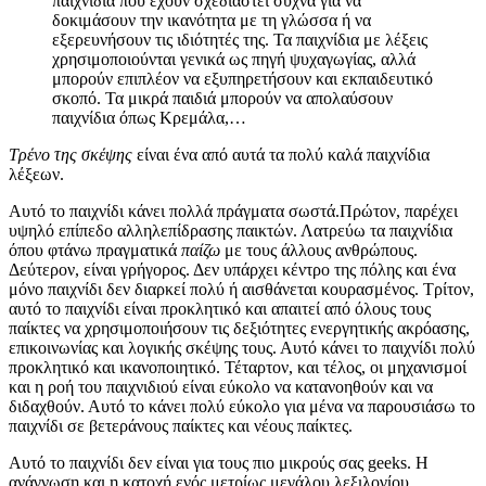
παιχνίδια που έχουν σχεδιαστεί συχνά για να
δοκιμάσουν την ικανότητα με τη γλώσσα ή να
εξερευνήσουν τις ιδιότητές της. Τα παιχνίδια με λέξεις
χρησιμοποιούνται γενικά ως πηγή ψυχαγωγίας, αλλά
μπορούν επιπλέον να εξυπηρετήσουν και εκπαιδευτικό
σκοπό. Τα μικρά παιδιά μπορούν να απολαύσουν
παιχνίδια όπως Κρεμάλα,…
Τρένο της σκέψης
είναι ένα από αυτά τα πολύ καλά παιχνίδια
λέξεων.
Αυτό το παιχνίδι κάνει πολλά πράγματα σωστά.Πρώτον, παρέχει
υψηλό επίπεδο αλληλεπίδρασης παικτών. Λατρεύω τα παιχνίδια
όπου φτάνω πραγματικά
παίζω
με τους άλλους ανθρώπους.
Δεύτερον, είναι γρήγορος. Δεν υπάρχει κέντρο της πόλης και ένα
μόνο παιχνίδι δεν διαρκεί πολύ ή αισθάνεται κουρασμένος. Τρίτον,
αυτό το παιχνίδι είναι προκλητικό και απαιτεί από όλους τους
παίκτες να χρησιμοποιήσουν τις δεξιότητες ενεργητικής ακρόασης,
επικοινωνίας και λογικής σκέψης τους. Αυτό κάνει το παιχνίδι πολύ
προκλητικό και ικανοποιητικό. Τέταρτον, και τέλος, οι μηχανισμοί
και η ροή του παιχνιδιού είναι εύκολο να κατανοηθούν και να
διδαχθούν. Αυτό το κάνει πολύ εύκολο για μένα να παρουσιάσω το
παιχνίδι σε βετεράνους παίκτες και νέους παίκτες.
Αυτό το παιχνίδι δεν είναι για τους πιο μικρούς σας geeks. Η
ανάγνωση και η κατοχή ενός μετρίως μεγάλου λεξιλογίου