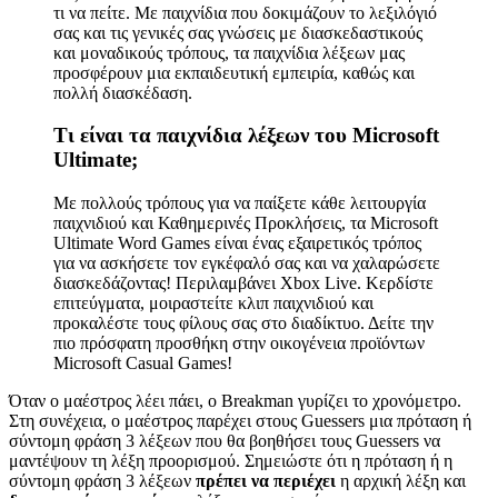
τι να πείτε. Με παιχνίδια που δοκιμάζουν το λεξιλόγιό
σας και τις γενικές σας γνώσεις με διασκεδαστικούς
και μοναδικούς τρόπους, τα παιχνίδια λέξεων μας
προσφέρουν μια εκπαιδευτική εμπειρία, καθώς και
πολλή διασκέδαση.
Τι είναι τα παιχνίδια λέξεων του Microsoft
Ultimate;
Με πολλούς τρόπους για να παίξετε κάθε λειτουργία
παιχνιδιού και Καθημερινές Προκλήσεις, τα Microsoft
Ultimate Word Games είναι ένας εξαιρετικός τρόπος
για να ασκήσετε τον εγκέφαλό σας και να χαλαρώσετε
διασκεδάζοντας! Περιλαμβάνει Xbox Live. Κερδίστε
επιτεύγματα, μοιραστείτε κλιπ παιχνιδιού και
προκαλέστε τους φίλους σας στο διαδίκτυο. Δείτε την
πιο πρόσφατη προσθήκη στην οικογένεια προϊόντων
Microsoft Casual Games!
Όταν ο μαέστρος λέει πάει, ο Breakman γυρίζει το χρονόμετρο.
Στη συνέχεια, ο μαέστρος παρέχει στους Guessers μια πρόταση ή
σύντομη φράση 3 λέξεων που θα βοηθήσει τους Guessers να
μαντέψουν τη λέξη προορισμού. Σημειώστε ότι η πρόταση ή η
σύντομη φράση 3 λέξεων
πρέπει να περιέχει
η αρχική λέξη και