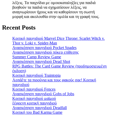
λέξεις. Τα παιχνίδια με ομοιοκαταληξίες για παιδιά
βοηθούν τα παιδιά να σχηματίσουν λέξεις, να
αναγνωρίσουν ήχους και να καθορίσουν τη σωστή
μορφή και ακολουθία στην ομιλία και τη γραφή τους.
Recent Posts
Κριτική παιχνιδιού Marvel Dice Throne: Scarlet Witch v.
Thor v. Loki v. Spider-Man
Ανασκόπηση παιχνιδιού Pocket Spades
Ανασκόπηση παιχνιδιού πόκερ επίθεσης
Summer Camp Review Game
Ανασκόπηση παιχνιδιού Dead Shot
RPG Battles: The Card Game Review (προδημοσιευμένη
έκδοση)
Κριτική παιχνιδιού Traintopia
Αρπάξτε τα πιρούνια και τους φακούς σας! Κριτική
παιχνιδιού
Κριτική παιχνιδιού Fences
Ανασκόπηση παιχνιδιού Gobs of Jobs
Κριτική παιχνιδιού μαϊμού
ξέφρενη κριτική παιχνιδιού
Ανασκόπηση παιχνιδιού Deadfall
Κριτική του Bad Karma Game