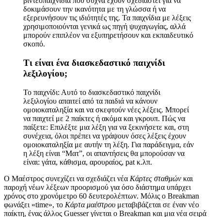
βιντεοπαιχνίδια που συχνά έχουν σχεδιαστεί για να
δοκιμάσουν την ικανότητα με τη γλώσσα ή να
εξερευνήσουν τις ιδιότητές της. Τα παιχνίδια με λέξεις
χρησιμοποιούνται γενικά ως πηγή ψυχαγωγίας, αλλά
μπορούν επιπλέον να εξυπηρετήσουν και εκπαιδευτικό
σκοπό.
Τι είναι ένα διασκεδαστικό παιχνίδι
λεξιλογίου;
Το παιχνίδι: Αυτό το διασκεδαστικό παιχνίδι
λεξιλογίου απαιτεί από τα παιδιά να κάνουν
ομοιοκαταληξία και να σκεφτούν νέες λέξεις. Μπορεί
να παιχτεί με 2 παίκτες ή ακόμα και γκρουπ. Πώς να
παίξετε: Επιλέξτε μια λέξη για να ξεκινήσετε και, στη
συνέχεια, όλοι πρέπει να γράψουν όσες λέξεις έχουν
ομοιοκαταληξία με αυτήν τη λέξη. Για παράδειγμα, εάν
η λέξη είναι “Ματ”, οι απαντήσεις θα μπορούσαν να
είναι: γάτα, κάθισμα, αρουραίος, pat κ.λπ.
Ο Μαέστρος συνεχίζει να σχεδιάζει νέα
Κάρτες σταθμών
και
παροχή νέων λέξεων προορισμού για όσο διάστημα υπάρχει
χρόνος στο χρονόμετρο 60 δευτερολέπτων. Μόλις ο Breakman
φωνάξει «time», το
Κάρτα μαέστρου
μεταβιβάζεται σε έναν νέο
παίκτη, ένας άλλος Guesser γίνεται ο Breakman και μια νέα σειρά