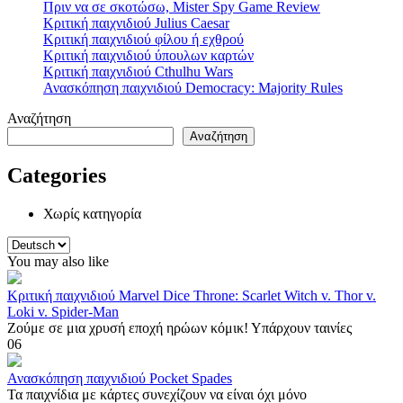
Πριν να σε σκοτώσω, Mister Spy Game Review
Κριτική παιχνιδιού Julius Caesar
Κριτική παιχνιδιού φίλου ή εχθρού
Κριτική παιχνιδιού ύπουλων καρτών
Κριτική παιχνιδιού Cthulhu Wars
Ανασκόπηση παιχνιδιού Democracy: Majority Rules
Αναζήτηση
Αναζήτηση
Categories
Χωρίς κατηγορία
Επιλέξτε
μια
You may also like
γλώσσα
Κριτική παιχνιδιού Marvel Dice Throne: Scarlet Witch v. Thor v.
Loki v. Spider-Man
Ζούμε σε μια χρυσή εποχή ηρώων κόμικ! Υπάρχουν ταινίες
0
6
Ανασκόπηση παιχνιδιού Pocket Spades
Τα παιχνίδια με κάρτες συνεχίζουν να είναι όχι μόνο