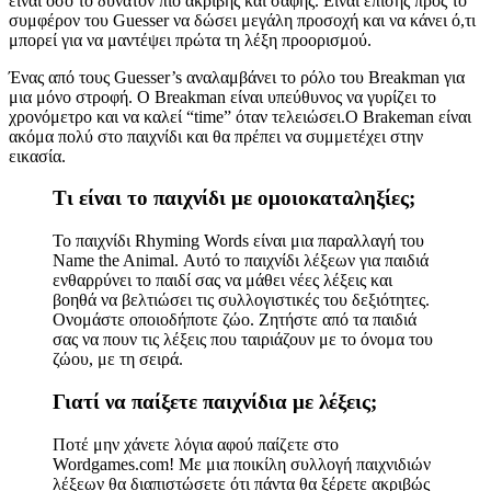
είναι όσο το δυνατόν πιο ακριβής και σαφής. Είναι επίσης προς το
συμφέρον του Guesser να δώσει μεγάλη προσοχή και να κάνει ό,τι
μπορεί για να μαντέψει πρώτα τη λέξη προορισμού.
Ένας από τους Guesser’s αναλαμβάνει το ρόλο του Breakman για
μια μόνο στροφή. Ο Breakman είναι υπεύθυνος να γυρίζει το
χρονόμετρο και να καλεί “time” όταν τελειώσει.Ο Brakeman είναι
ακόμα πολύ στο παιχνίδι και θα πρέπει να συμμετέχει στην
εικασία.
Τι είναι το παιχνίδι με ομοιοκαταληξίες;
Το παιχνίδι Rhyming Words είναι μια παραλλαγή του
Name the Animal. Αυτό το παιχνίδι λέξεων για παιδιά
ενθαρρύνει το παιδί σας να μάθει νέες λέξεις και
βοηθά να βελτιώσει τις συλλογιστικές του δεξιότητες.
Ονομάστε οποιοδήποτε ζώο. Ζητήστε από τα παιδιά
σας να πουν τις λέξεις που ταιριάζουν με το όνομα του
ζώου, με τη σειρά.
Γιατί να παίξετε παιχνίδια με λέξεις;
Ποτέ μην χάνετε λόγια αφού παίζετε στο
Wordgames.com! Με μια ποικίλη συλλογή παιχνιδιών
λέξεων θα διαπιστώσετε ότι πάντα θα ξέρετε ακριβώς