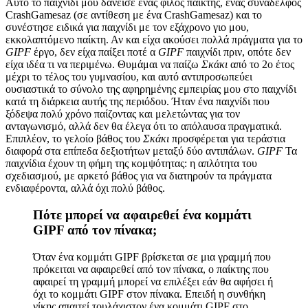
Αυτό το παιχνίδι μου δάνεισε ένας φίλος παίκτης, ένας συνάδελφος
CrashGamesaz (σε αντίθεση με ένα CrashGamesaz) και το
συνέστησε ειδικά για παιχνίδι με τον εξάχρονο γιο μου,
εκκολαπτόμενο παίκτη. Αν και είχα ακούσει πολλά πράγματα για το
GIPF
έργο, δεν είχα παίξει ποτέ α
GIPF
παιχνίδι πριν, οπότε δεν
είχα ιδέα τι να περιμένω. Θυμάμαι να παίζω
Σκάκι
από το 2ο έτος
μέχρι το τέλος του γυμνασίου, και αυτό αντιπροσωπεύει
ουσιαστικά το σύνολο της αφηρημένης εμπειρίας μου στο παιχνίδι
κατά τη διάρκεια αυτής της περιόδου. Ήταν ένα παιχνίδι που
ξόδεψα πολύ χρόνο παίζοντας και μελετώντας για τον
ανταγωνισμό, αλλά δεν θα έλεγα ότι το απόλαυσα πραγματικά.
Επιπλέον, το γελοίο βάθος του
Σκάκι
προσφέρεται για τεράστια
διαφορά στα επίπεδα δεξιοτήτων μεταξύ δύο αντιπάλων.
GIPF
Τα
παιχνίδια έχουν τη φήμη της κομψότητας: η απλότητα του
σχεδιασμού, με αρκετό βάθος για να διατηρούν τα πράγματα
ενδιαφέροντα, αλλά όχι πολύ βάθος.
Πότε μπορεί να αφαιρεθεί ένα κομμάτι
GIPF από τον πίνακα;
Όταν ένα κομμάτι GIPF βρίσκεται σε μια γραμμή που
πρόκειται να αφαιρεθεί από τον πίνακα, ο παίκτης που
αφαιρεί τη γραμμή μπορεί να επιλέξει εάν θα αφήσει ή
όχι το κομμάτι GIPF στον πίνακα. Επειδή η συνθήκη
νίκης απαιτεί τουλάχιστον ένα κομμάτι GIPF στο