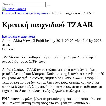
Skip
Search
to
for:
content
Home
»
Επιτραπέζια παιχνίδια
»
Κριτική παιχνιδιού TZAAR
Κριτική παιχνιδιού TZAAR
Επιτραπέζια παιχνίδια
Author
Akira
Views
3
Published by
2011-06-05
Modified by
2023-
01-07
Content
TZAAR
είναι ένα καθαρά αφηρημένο παιχνίδι για 2 που ανήκει
στους διάσημους
GIPF
έργο.
Αρέσει
Σκάκι
,
TZAAR
ανακεφαλαιώνει αυτή την αιώνια μάχη
μεταξύ Λευκού και Μαύρου. Κάθε παίκτης ξεκινά το παιχνίδι με 30
κομμάτια σε σχήμα δίσκου, συμπεριλαμβανομένων 6 Τζάαρ, 9
Τζάρρα και 15 Τοτ (αν και τα λέμε στόχους, σημεία και κενά για
προφανείς λόγους). Στην αρχή του παιχνιδιού, αυτά τοποθετούνται
τυχαία στις διασταυρώσεις ενός εξαγωνικού πλέγματος.
ΕΝΑ
πιάνω
περιλαμβάνει τη μετακίνηση του κομματιού κάποιου
σε μια κατεύθυνση πλέγματος στο κομμάτι του αντιπάλου,