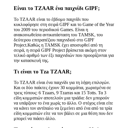
Είναι το TZAAR ένα παιχνίδι GIPF;
Το TZAAR είναι το έβδομο παιχνίδι που
κυκλοφόρησε στη σειρά GIPF και το Game of the Year
του 2009 του περιοδικού Games. Είναι η
ανακοινωθείσα αντικατάσταση του TAMSK, του
δεύτερου επιτραπέζιου παιχνιδιού στο GIPF
Project.Καθώς η TAMSK έχει αποσυρθεί από τη
σειρά, η σειρά GIPF Project βρίσκεται ακόμη στον
τελικό αριθμό των έξι παιχνιδιών που προορίζονται για
την κατασκευή της.
Τι είναι το Tza TZAAR;
Το TZAAR είναι ένα παιχνίδι για τη λήψη επιλογών.
Και οι δύο παίκτες έχουν 30 κομμάτια, χωρισμένα σε
τρεις τύπους: 6 Tzaars, 9 Tzarras και 15 Totts. Τα 3
είδη κομματιών αποτελούν μια τριάδα: δεν μπορούν
να υπάρξουν το ένα χωρίς το άλλο. Ο στόχος είναι είτε
να κάνει τον αντίπαλο να ξεμείνει από ένα από τα τρία
είδη κομματιών είτε να τον βάλει σε μια θέση που δεν
μπορεί να πιάσει άλλο.